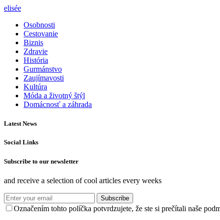
elisée
Osobnosti
Cestovanie
Biznis
Zdravie
História
Gurmánstvo
Zaujímavosti
Kultúra
Móda a životný štýl
Domácnosť a záhrada
Latest News
Social Links
Subscribe to our newsletter
and receive a selection of cool articles every weeks
Subscribe
Označením tohto políčka potvrdzujete, že ste si prečítali naše po