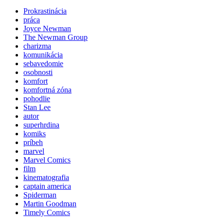
Prokrastinácia
práca
Joyce Newman
The Newman Group
charizma
komunikácia
sebavedomie
osobnosti
komfort
komfortná zóna
pohodlie
Stan Lee
autor
superhrdina
komiks
príbeh
marvel
Marvel Comics
film
kinematografia
captain america
Spiderman
Martin Goodman
Timely Comics