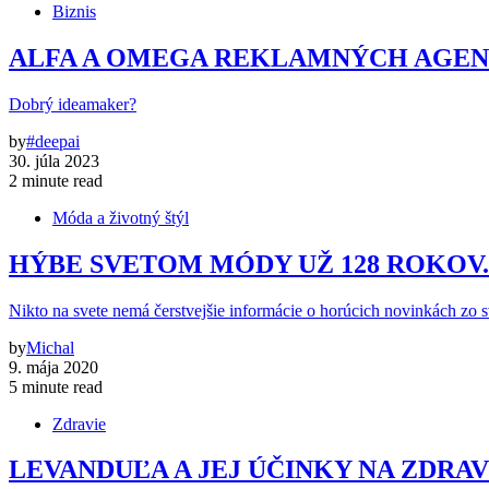
Biznis
ALFA A OMEGA REKLAMNÝCH AGENT
Dobrý ideamaker?
by
#deepai
30. júla 2023
2 minute read
Móda a životný štýl
HÝBE SVETOM MÓDY UŽ 128 ROKOV
Nikto na svete nemá čerstvejšie informácie o horúcich novinkách zo 
by
Michal
9. mája 2020
5 minute read
Zdravie
LEVANDUĽA A JEJ ÚČINKY NA ZDRAV