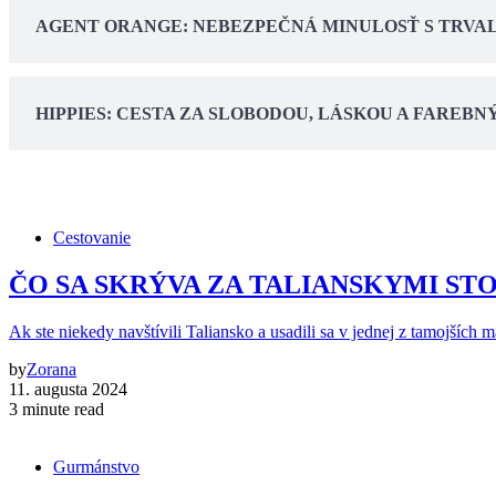
AGENT ORANGE: NEBEZPEČNÁ MINULOSŤ S TRVA
HIPPIES: CESTA ZA SLOBODOU, LÁSKOU A FARE
Cestovanie
ČO SA SKRÝVA ZA TALIANSKYMI STOLMI: 
Ak ste niekedy navštívili Taliansko a usadili sa v jednej z tamojších 
by
Zorana
11. augusta 2024
3 minute read
Gurmánstvo