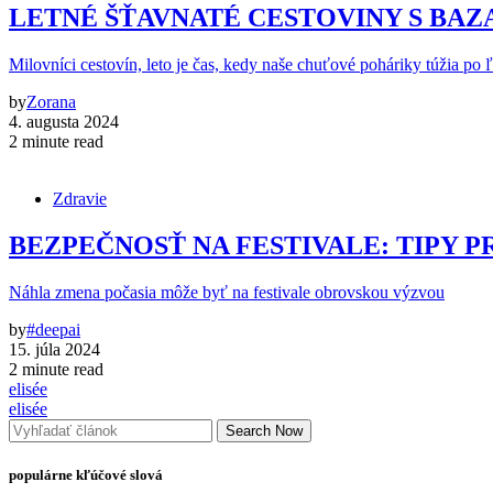
LETNÉ ŠŤAVNATÉ CESTOVINY S BA
Milovníci cestovín, leto je čas, kedy naše chuťové poháriky túžia po 
by
Zorana
4. augusta 2024
2 minute read
Zdravie
BEZPEČNOSŤ NA FESTIVALE: TIPY P
Náhla zmena počasia môže byť na festivale obrovskou výzvou
by
#deepai
15. júla 2024
2 minute read
elisée
elisée
Search Now
populárne kľúčové slová