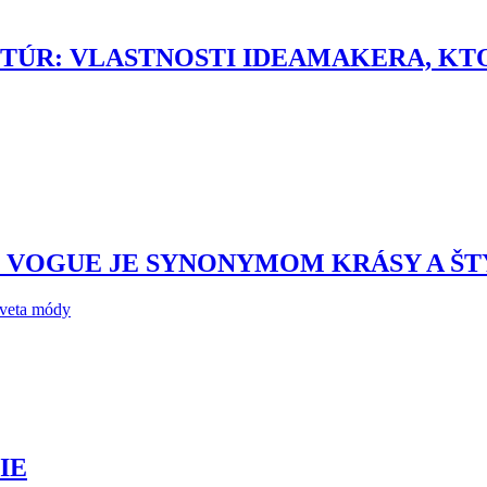
ÚR: VLASTNOSTI IDEAMAKERA, KTO
. VOGUE JE SYNONYMOM KRÁSY A Š
sveta módy
IE