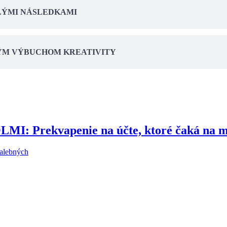
LÝMI NÁSLEDKAMI
BNÝM VÝBUCHOM KREATIVITY
Prekvapenie na účte, ktoré čaká na mn
malebných