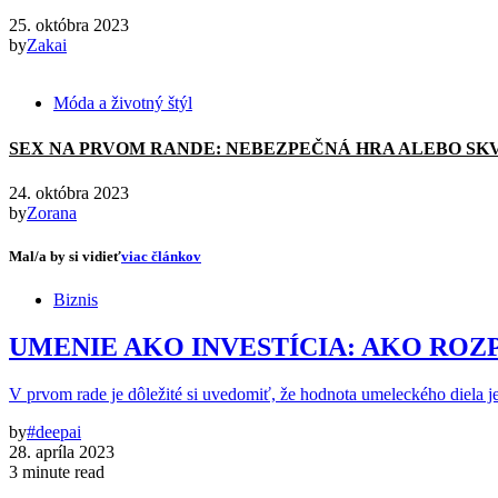
25. októbra 2023
by
Zakai
Móda a životný štýl
SEX NA PRVOM RANDE: NEBEZPEČNÁ HRA ALEBO SK
24. októbra 2023
by
Zorana
Mal/a by si vidieť
viac článkov
Biznis
UMENIE AKO INVESTÍCIA: AKO RO
V prvom rade je dôležité si uvedomiť, že hodnota umeleckého diela je
by
#deepai
28. apríla 2023
3 minute read