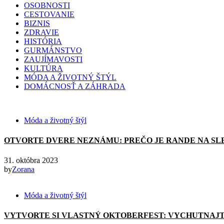
OSOBNOSTI
CESTOVANIE
BIZNIS
ZDRAVIE
HISTÓRIA
GURMÁNSTVO
ZAUJÍMAVOSTI
KULTÚRA
MÓDA A ŽIVOTNÝ ŠTÝL
DOMÁCNOSŤ A ZÁHRADA
Móda a životný štýl
OTVORTE DVERE NEZNÁMU: PREČO JE RANDE NA SL
31. októbra 2023
by
Zorana
Móda a životný štýl
VYTVORTE SI VLASTNÝ OKTOBERFEST: VYCHUTNAJT