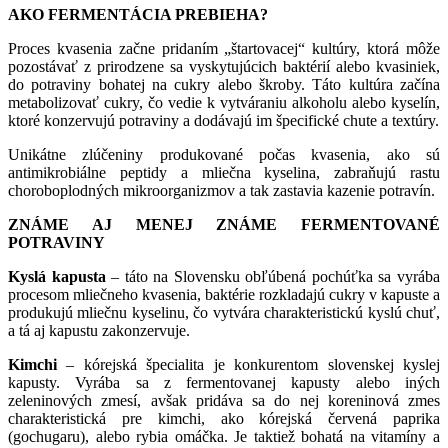
AKO FERMENTÁCIA PREBIEHA?
Proces kvasenia začne pridaním „štartovacej“ kultúry, ktorá môže
pozostávať z prirodzene sa vyskytujúcich baktérií alebo kvasiniek,
do potraviny bohatej na cukry alebo škroby. Táto kultúra začína
metabolizovať cukry, čo vedie k vytváraniu alkoholu alebo kyselín,
ktoré konzervujú potraviny a dodávajú im špecifické chute a textúry.
Unikátne zlúčeniny produkované počas kvasenia, ako sú
antimikrobiálne peptidy a mliečna kyselina, zabraňujú rastu
choroboplodných mikroorganizmov a tak zastavia kazenie potravín.
ZNÁME AJ MENEJ ZNÁME FERMENTOVANÉ
POTRAVINY
Kyslá kapusta
– táto na Slovensku obľúbená pochúťka sa vyrába
procesom mliečneho kvasenia, baktérie rozkladajú cukry v kapuste a
produkujú mliečnu kyselinu, čo vytvára charakteristickú kyslú chuť,
a tá aj kapustu zakonzervuje.
Kimchi
– kórejská špecialita je konkurentom slovenskej kyslej
kapusty. Vyrába sa z fermentovanej kapusty alebo iných
zeleninových zmesí, avšak pridáva sa do nej koreninová zmes
charakteristická pre kimchi, ako kórejská červená paprika
(gochugaru), alebo rybia omáčka. Je taktiež bohatá na vitamíny a