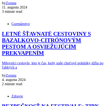
by
Zorana
11. augusta 2024
3 minute read
Gurmánstvo
LETNÉ ŠŤAVNATÉ CESTOVINY S
BAZALKOVO-CITRÓNOVÝM
PESTOM A OSVIEŽUJÚCIM
PREKVAPENÍM
Milovníci cestovín, leto je čas, kedy naše chuťové poháriky túžia po
ľahkých a
by
Zorana
4. augusta 2024
2 minute read
Zdravie