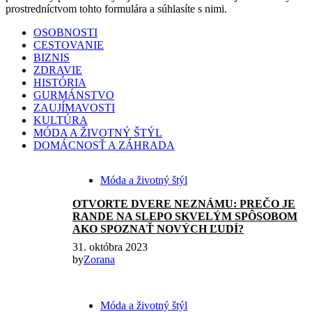
prostredníctvom tohto formulára a súhlasíte s nimi.
OSOBNOSTI
CESTOVANIE
BIZNIS
ZDRAVIE
HISTÓRIA
GURMÁNSTVO
ZAUJÍMAVOSTI
KULTÚRA
MÓDA A ŽIVOTNÝ ŠTÝL
DOMÁCNOSŤ A ZÁHRADA
Móda a životný štýl
OTVORTE DVERE NEZNÁMU: PREČO JE
RANDE NA SLEPO SKVELÝM SPÔSOBOM
AKO SPOZNAŤ NOVÝCH ĽUDÍ?
31. októbra 2023
by
Zorana
Móda a životný štýl