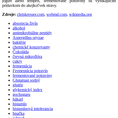
jogurt alebo tempeh, fermentované potraviny sú vynikajúcim
prídavkom do akejkoľvek stravy.
Zdroje:
chriskresser.com
,
webmd.com
,
wikipedia.org
absorpcia živín
alkohol
antimikrobiálne peptidy
Aspergillus oryzae
baktérie
chemické konzervanty
Čokoláda
črevná mikroflóra
cukry
fermentácia
Fermentácia potravín
fermentované potraviny
Glutaman sodný
glutén
glykemický index
gochugaru
hákarl
histamín
histamínová intolerancia
hnačka