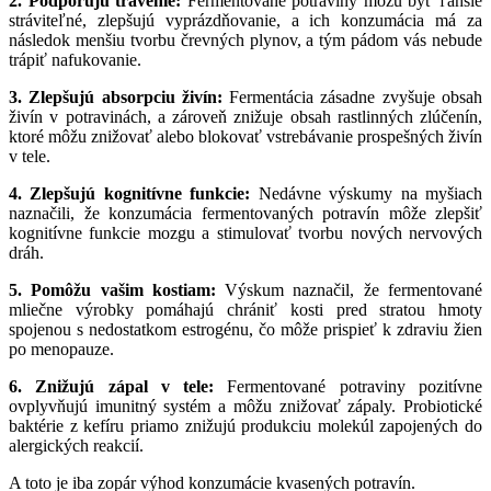
2. Podporujú trávenie:
Fermentované potraviny môžu byť ľahšie
stráviteľné, zlepšujú vyprázdňovanie, a ich konzumácia má za
následok menšiu tvorbu črevných plynov, a tým pádom vás nebude
trápiť nafukovanie.
3. Zlepšujú absorpciu živín:
Fermentácia zásadne zvyšuje obsah
živín v potravinách, a zároveň znižuje obsah rastlinných zlúčenín,
ktoré môžu znižovať alebo blokovať vstrebávanie prospešných živín
v tele.
4. Zlepšujú kognitívne funkcie:
Nedávne výskumy na myšiach
naznačili, že konzumácia fermentovaných potravín môže zlepšiť
kognitívne funkcie mozgu a stimulovať tvorbu nových nervových
dráh.
5. Pomôžu vašim kostiam:
Výskum naznačil, že fermentované
mliečne výrobky pomáhajú chrániť kosti pred stratou hmoty
spojenou s nedostatkom estrogénu, čo môže prispieť k zdraviu žien
po menopauze.
6. Znižujú zápal v tele:
Fermentované potraviny pozitívne
ovplyvňujú imunitný systém a môžu znižovať zápaly. Probiotické
baktérie z kefíru priamo znižujú produkciu molekúl zapojených do
alergických reakcií.
A toto je iba zopár výhod konzumácie kvasených potravín.