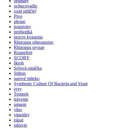
obilniny
ochucovadlo
oxid uhličitý
Pivo
plesne
potraviny
probiotiká
proces kvasenia
Rhizopus oligosporus
Rhizopus oryzae
Roquefort
SCOBY
škrob
Sójová omáčka
Stilton
surové mlieko
Symbiotic Culture Of Bacteria and Yeast
syry
Tempeh
trávenie
umami
víno
vitamíny
zápal
zdravie