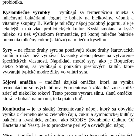
probiotiká.
Kyslomliečne výrobky
– vyrábajú sa fermentáciou mlieka s
mliečnymi baktériami. Jogurt je bohatý na bielkoviny, vápnik a
vitamíny skupiny B. Kefír je mliečny nápoj podobný jogurtu, ale je
tekutejší a má viac probiotických kultúr. Kyslá smotana a kyslé
mlieko sú tiež výsledkom fermentácie, pri ktorej mliečne baktérie
premenia mliečny cukor (laktózu) na mliečnu kyselinu.
Syry
– na rôzne druhy syra sa používajú rôzne druhy štartovacích
kultúr a môžu tiež využívať kvasinky alebo plesne na vytvorenie
špecifických vlastností. Napríklad, modré syry, ako je Roquefort
alebo Stilton, sa vyrábajú s použitím plesňových kultúr, ktoré
vytvárajú typické modré žilky vo vnútri syra.
Sójová omáčka
– tradičná ázijská omáčka, ktorá sa vyrába
fermentáciou sójových bôbov. Fermentovaná základná zmes môže
zrieť až niekoľko rokov! Tento proces vytvára silnú, slanú omáčku,
ktorá je bohatá na umami, teda piatu chuť.
Kombucha
– je to sladký fermentovaný nápoj, ktorý sa obvykle
vyrába z čierneho alebo zeleného čaju, cukru a symbiotickej kultúry
baktérií a kvasiniek, známej ako SCOBY (Symbiotic Culture Of
Bacteria and Yeast). Je to prirodzene perlivý a osviežujúci nápoj.
Miso
– tradičná japonská prísada sa vyrába fermentáciou sójových