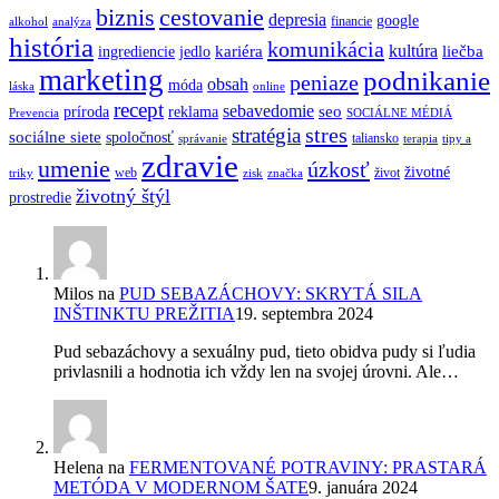
biznis
cestovanie
depresia
google
financie
alkohol
analýza
história
komunikácia
kultúra
kariéra
liečba
ingrediencie
jedlo
marketing
podnikanie
peniaze
obsah
móda
láska
online
recept
sebavedomie
seo
príroda
reklama
Prevencia
SOCIÁLNE MÉDIÁ
stres
stratégia
sociálne siete
spoločnosť
taliansko
správanie
terapia
tipy a
zdravie
umenie
úzkosť
životné
web
život
triky
zisk
značka
životný štýl
prostredie
Milos
na
PUD SEBAZÁCHOVY: SKRYTÁ SILA
INŠTINKTU PREŽITIA
19. septembra 2024
Pud sebazáchovy a sexuálny pud, tieto obidva pudy si ľudia
privlasnili a hodnotia ich vždy len na svojej úrovni. Ale…
Helena
na
FERMENTOVANÉ POTRAVINY: PRASTARÁ
METÓDA V MODERNOM ŠATE
9. januára 2024