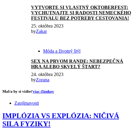
VYTVORTE SI VLASTNÝ OKTOBERFEST:
VYCHUTNAJTE SI RADOSTI NEMECKÉHO
FESTIVALU BEZ POTREBY CESTOVANIA!
25. októbra 2023
by
Zakai
Móda a životný štýl
SEX NA PRVOM RANDE: NEBEZPEČNÁ
HRA ALEBO SKVELÝ ŠTART?
24. októbra 2023
by
Zorana
Mal/a by si vidieť
viac článkov
Zaujímavosti
IMPLÓZIA VS EXPLÓZIA: NIČIVÁ
SILA FYZIKY!