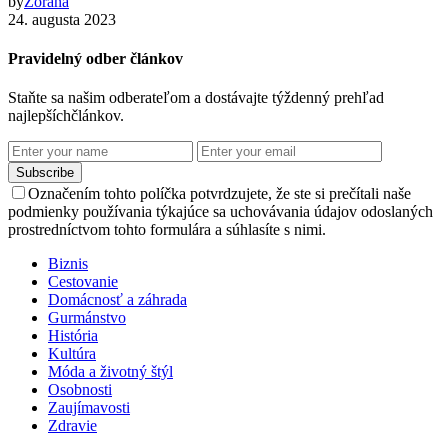
by
Zorana
24. augusta 2023
Pravidelný odber článkov
Staňte sa našim odberateľom a dostávajte týždenný prehľad
najlepšíchčlánkov.
Subscribe
Označením tohto políčka potvrdzujete, že ste si prečítali naše
podmienky používania týkajúce sa uchovávania údajov odoslaných
prostredníctvom tohto formulára a súhlasíte s nimi.
Biznis
Cestovanie
Domácnosť a záhrada
Gurmánstvo
História
Kultúra
Móda a životný štýl
Osobnosti
Zaujímavosti
Zdravie