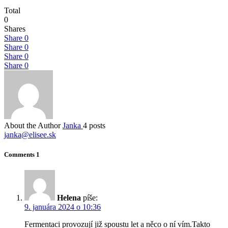
Total
0
Shares
Share
0
Share
0
Share
0
Share
0
About the Author
Janka
4 posts
janka@elisee.sk
Comments
1
Helena
píše:
9. januára 2024 o 10:36
Fermentaci provozují již spoustu let a něco o ní vím.Takto