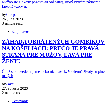
Možno ste niekedy pozorovali ohňostroj, ktorý vytvára nádherné
farebné vzory na
by
#deepai
26. júna 2023
3 minute read
Zaujímavosti
ZÁHADA OBRÁTENÝCH GOMBÍKOV
NA KOŠELIACH: PREČO JE PRAVÁ
STRANA PRE MUŽOV, ĽAVÁ PRE
ŽENY?
Či už si to uvedomujeme alebo nie, naše každodenné životy sú plné
malých
by
Zakai
27. augusta 2023
2 minute read
Cestovanie