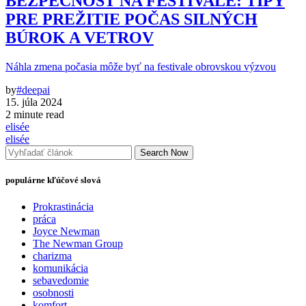
BEZPEČNOSŤ NA FESTIVALE: TIPY
PRE PREŽITIE POČAS SILNÝCH
BÚROK A VETROV
Náhla zmena počasia môže byť na festivale obrovskou výzvou
by
#deepai
15. júla 2024
2 minute read
elisée
elisée
Search Now
populárne kľúčové slová
Prokrastinácia
práca
Joyce Newman
The Newman Group
charizma
komunikácia
sebavedomie
osobnosti
komfort