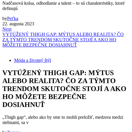
Nadčasová krása, odhodlanie a talent – to sú charakteristiky, ktoré
definujú
by
Peťka
22. augusta 2023
Next
VYTÚŽENÝ THIGH GAP: MÝTUS ALEBO REALITA? ČO
ZA TÝMTO TRENDOM SKUTOČNE STOJÍ A AKO HO
MÔŽETE BEZPEČNE DOSIAHNUŤ
Móda a životný štýl
VYTÚŽENÝ THIGH GAP: MÝTUS
ALEBO REALITA? ČO ZA TÝMTO
TRENDOM SKUTOČNE STOJÍ A AKO
HO MÔŽETE BEZPEČNE
DOSIAHNUŤ
„Thigh gap“, alebo ako by sme to mohli preložiť, medzera medzi
stehnami, sa v