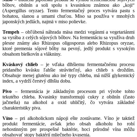
bôbov, obilnín a soli spolu s kvasinkou známou ako „koji“
(Aspergillus oryzae). Tento fermentačný proces vytvára pastu s
bohatou, slanou a umami chuťou. Miso sa používa v mnohých
japonských jedlách, najmä v miso polievke.
Tempeh
– obľúbená náhrada mäsa medzi vegánmi a vegetariánmi
sa vyrába z celých sójových bôbov. Na fermentáciu sa využíva druh
plesne známy ako Rhizopus oligosporus alebo Rhizopus oryzae,
ktoré premenia sójové bôby na pevný, jedlý produkt s vysokým
obsahom bielkovín a vlákniny.
Kváskový chlieb
– je vďaka dlhšiemu fermentačnému procesu
pridaného kvásku ľahšie stráviteľný, ako chlieb s droždím.
Obsahuje menej gluténu ako iné typy chleba, má nižší glykemický
index, a vydrží čerstvý dlhšiu dobu.
Pivo
– fermentácia je základným procesom pri výrobe tohto
tekutého chleba. Kvasinky transformujú cukry z obilnín (často
jačmeňa) na alkohol a oxid uhličitý, čo vytvára základné
charakteristiky piva.
Víno
– pri alkoholickom nápoji ešte zostávame. Víno je taktiež
produkt fermentácie, avšak jeho obsah alkoholu ho robí
nehostinným pre prospešné baktérie, hoci prírodné vína môžu
obsahovať stopy baktérií mliečneho kvasenia.