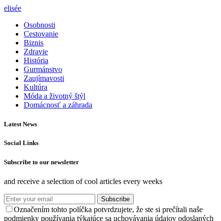
elisée
Osobnosti
Cestovanie
Biznis
Zdravie
História
Gurmánstvo
Zaujímavosti
Kultúra
Móda a životný štýl
Domácnosť a záhrada
Latest News
Social Links
Subscribe to our newsletter
and receive a selection of cool articles every weeks
Subscribe
Označením tohto políčka potvrdzujete, že ste si prečítali naše
podmienky používania týkajúce sa uchovávania údajov odoslaných