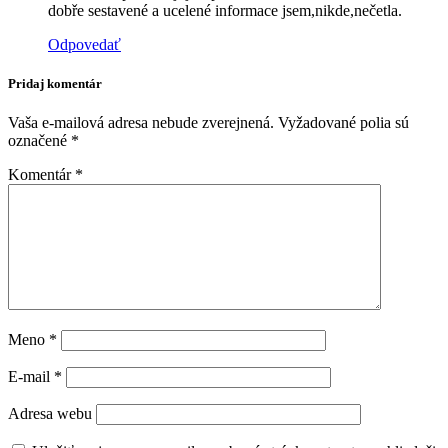
dobře sestavené a ucelené informace jsem,nikde,nečetla.
Odpovedať
Pridaj komentár
Vaša e-mailová adresa nebude zverejnená.
Vyžadované polia sú
označené
*
Komentár
*
Meno
*
E-mail
*
Adresa webu