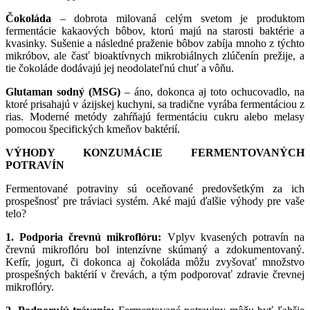
Čokoláda
– dobrota milovaná celým svetom je produktom
fermentácie kakaových bôbov, ktorú majú na starosti baktérie a
kvasinky. Sušenie a následné praženie bôbov zabíja mnoho z týchto
mikróbov, ale časť bioaktívnych mikrobiálnych zlúčenín prežije, a
tie čokoláde dodávajú jej neodolateľnú chuť a vôňu.
Glutaman sodný (MSG)
– áno, dokonca aj toto ochucovadlo, na
ktoré prisahajú v ázijskej kuchyni, sa tradične vyrába fermentáciou z
rias. Moderné metódy zahŕňajú fermentáciu cukru alebo melasy
pomocou špecifických kmeňov baktérií.
VÝHODY KONZUMÁCIE FERMENTOVANÝCH
POTRAVÍN
Fermentované potraviny sú oceňované predovšetkým za ich
prospešnosť pre tráviaci systém. Aké majú ďalšie výhody pre vaše
telo?
1. Podporia črevnú mikroflóru:
Vplyv kvasených potravín na
črevnú mikroflóru bol intenzívne skúmaný a zdokumentovaný.
Kefír, jogurt, či dokonca aj čokoláda môžu zvyšovať množstvo
prospešných baktérií v črevách, a tým podporovať zdravie črevnej
mikroflóry.