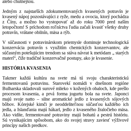
alebo chutnejšou.
Jedným z najstarších zdokumentovaných kvasených potravín je
kvasený nápoj pozostávajúci z ryže, medu a ovocia, ktorý pochádza
z Číny, a možno ho vystopovať až do roku 7000 pred naším
letopočtom! S príchodom roľníctva ľudia začali kvasiť všetky druhy
potravín, vrátane obilnín, mäsa a rýb.
V súčasnosti v potravinárskom priemysle dominuje technologická
konzervácia potravín s využitím chemických konzervantov, ale
súčasným potešujúcim trendom sa stáva návrat k metódam „ starých
materí“, čiže tradičné konzervačné postupy, ako je kvasenie.
HISTÓRIA KVASENIA
Takmer každá kultúra na svete má tú svoju charakteristickú
fermentovanú potravinu. Starovekí nomádi v dnešnom regióne
Bulharska skladovali surové mlieko v kožených obaloch, kde prešlo
procesom kvasenia, a prvá forma jogurtu bola na svete. Japonci
majú svoje natto – silne aromatické jedlo z kvasených sójových
bôbov. Kórejské kimči je neoddeliteľnou súčasťou každého ich
jedla, a Islanďania majú hákarl, jedlo z kvaseného žraločieho mäsa.
Ako vidíte, fermentované potraviny majú bohatú a pestrú históriu.
Sú vynikajúcim spôsobom, ako do svojej stravy zaviesť výživové
princípy našich predkov.