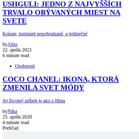
USHGULI: JEDNO Z NAJVYŠŠÍCH
TRVALO OBÝVANÝCH MIEST NA
SVETE
Krásne, turistami nepobozkané, a jedinečné
by
Aliss
22. apríla 2021
6 minute read
Osobnosti
COCO CHANEL: IKONA, KTORÁ
ZMENILA SVET MÓDY
Jej životný príbeh je ako z filmu
by
Nika
25. apríla 2020
4 minute read
Prehľad