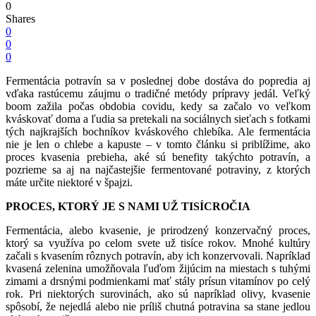
0
Shares
0
0
0
Fermentácia potravín sa v poslednej dobe dostáva do popredia aj
vďaka rastúcemu záujmu o tradičné metódy prípravy jedál. Veľký
boom zažila počas obdobia covidu, kedy sa začalo vo veľkom
kváskovať doma a ľudia sa pretekali na sociálnych sieťach s fotkami
tých najkrajších bochníkov kváskového chlebíka. Ale fermentácia
nie je len o chlebe a kapuste – v tomto článku si priblížime, ako
proces kvasenia prebieha, aké sú benefity takýchto potravín, a
pozrieme sa aj na najčastejšie fermentované potraviny, z ktorých
máte určite niektoré v špajzi.
PROCES, KTORÝ JE S NAMI UŽ TISÍCROČIA
Fermentácia, alebo kvasenie, je prirodzený konzervačný proces,
ktorý sa využíva po celom svete už tisíce rokov. Mnohé kultúry
začali s kvasením rôznych potravín, aby ich konzervovali. Napríklad
kvasená zelenina umožňovala ľuďom žijúcim na miestach s tuhými
zimami a drsnými podmienkami mať stály prísun vitamínov po celý
rok. Pri niektorých surovinách, ako sú napríklad olivy, kvasenie
spôsobí, že nejedlá alebo nie príliš chutná potravina sa stane jedlou