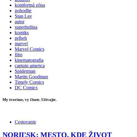
komfortná zóna
pohodlie
Stan Lee
autor
superhrdina
komiks
príbeh
marvel
Marvel Comics
film
kinematografia
captain america
Spiderman
Martin Goodman
Timely Comics
DC Comics
My tvoríme, vy čítate. Užívajte.
Cestovanie
NORIĽSK: MESTO, KDE ŽIVOT