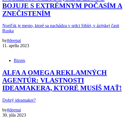
BOJUJE S EXTRÉMNYM POČASÍM A
ZNEČISTENÍM
Noriľsk je mesto, ktoré sa nachádza v srdci Sibíri, v ázijskej časti
Ruska
by
#deepai
11. apríla 2023
Biznis
ALFA A OMEGA REKLAMNÝCH
AGENTÚR: VLASTNOSTI
IDEAMAKERA, KTORÉ MUSÍŠ MAŤ!
Dobrý ideamaker?
by
#deepai
30. júla 2023