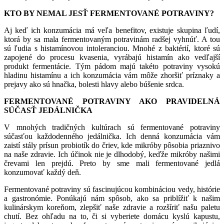
KTO BY NEMAL JESŤ FERMENTOVANÉ POTRAVINY?
Aj keď ich konzumácia má veľa benefitov, existuje skupina ľudí,
ktorá by sa mala fermentovaným potravinám radšej vyhnúť. A tou
sú ľudia s histamínovou intoleranciou. Mnohé z baktérií, ktoré sú
zapojené do procesu kvasenia, vyrábajú histamín ako vedľajší
produkt fermentácie. Tým pádom majú takéto potraviny vysokú
hladinu histamínu a ich konzumácia vám môže zhoršiť príznaky a
prejavy ako sú hnačka, bolesti hlavy alebo búšenie srdca.
FERMENTOVANÉ POTRAVINY AKO PRAVIDELNÁ
SÚČASŤ JEDÁLNIČKA
V mnohých tradičných kultúrach sú fermentované potraviny
súčasťou každodenného jedálnička. Ich denná konzumácia vám
zaistí stály prísun probiotík do čriev, kde mikróby pôsobia priaznivo
na naše zdravie. Ich účinok nie je dlhodobý, keďže mikróby našimi
črevami len prejdú. Preto by sme mali fermentované jedlá
konzumovať každý deň.
Fermentované potraviny sú fascinujúcou kombináciou vedy, histórie
a gastronómie. Ponúkajú nám spôsob, ako sa priblížiť k našim
kulinárskym koreňom, zlepšiť naše zdravie a rozšíriť našu paletu
chutí. Bez ohľadu na to, či si vyberiete domácu kyslú kapustu,