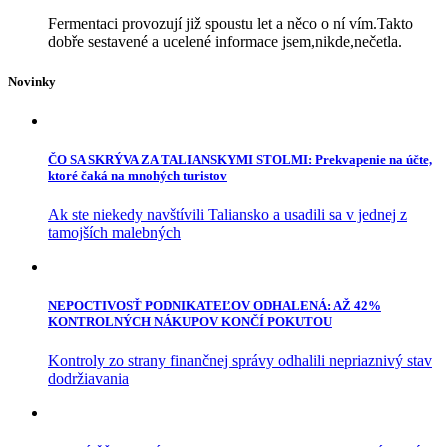
Fermentaci provozují již spoustu let a něco o ní vím.Takto
dobře sestavené a ucelené informace jsem,nikde,nečetla.
Novinky
ČO SA SKRÝVA ZA TALIANSKYMI STOLMI: Prekvapenie na účte,
ktoré čaká na mnohých turistov
Ak ste niekedy navštívili Taliansko a usadili sa v jednej z
tamojších malebných
NEPOCTIVOSŤ PODNIKATEĽOV ODHALENÁ: AŽ 42%
KONTROLNÝCH NÁKUPOV KONČÍ POKUTOU
Kontroly zo strany finančnej správy odhalili nepriaznivý stav
dodržiavania