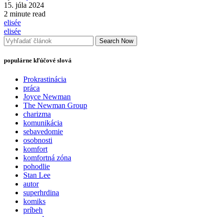
15. júla 2024
2 minute read
elisée
elisée
Search Now
populárne kľúčové slová
Prokrastinácia
práca
Joyce Newman
The Newman Group
charizma
komunikácia
sebavedomie
osobnosti
komfort
komfortná zóna
pohodlie
Stan Lee
autor
superhrdina
komiks
príbeh