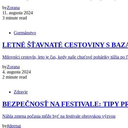
by
Zorana
11. augusta 2024
3 minute read
Gurmánstvo
LETNÉ ŠŤAVNATÉ CESTOVINY S BA
Milovníci cestovín, leto je čas, kedy naše chuťové poháriky túžia po 
by
Zorana
4. augusta 2024
2 minute read
Zdravie
BEZPEČNOSŤ NA FESTIVALE: TIPY P
Náhla zmena počasia môže byť na festivale obrovskou výzvou
by
#deepai