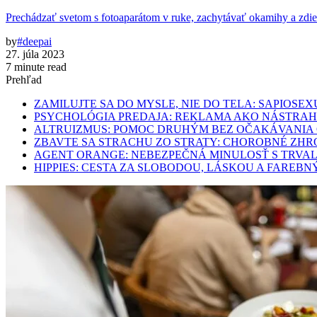
Prechádzať svetom s fotoaparátom v ruke, zachytávať okamihy a zdie
by
#deepai
27. júla 2023
7 minute read
Prehľad
ZAMILUJTE SA DO MYSLE, NIE DO TELA: SAPIO
PSYCHOLÓGIA PREDAJA: REKLAMA AKO NÁSTRA
ALTRUIZMUS: POMOC DRUHÝM BEZ OČAKÁVANIA
ZBAVTE SA STRACHU ZO STRATY: CHOROBNÉ ZHRO
AGENT ORANGE: NEBEZPEČNÁ MINULOSŤ S TRVA
HIPPIES: CESTA ZA SLOBODOU, LÁSKOU A FARE