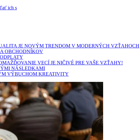
ľať ich s
SEXUALITA JE NOVÝM TRENDOM V MODERNÝCH VZŤAHOCH
HA OBCHODNÍKOV
 ODPLATY
MAŽĎOVANIE VECÍ JE NIČIVÉ PRE VAŠE VZŤAHY!
LÝMI NÁSLEDKAMI
BNÝM VÝBUCHOM KREATIVITY