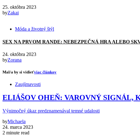
25. októbra 2023
by
Zakai
Móda a životný štýl
SEX NA PRVOM RANDE: NEBEZPEČNÁ HRA ALEBO SK
24. októbra 2023
by
Zorana
Mal/a by si vidieť
viac článkov
Zaujímavosti
ELIÁŠOV OHEŇ: VAROVNÝ SIGNÁL
Výnimočný úkaz predznamenával temné udalosti
by
Michaela
24. marca 2023
2 minute read