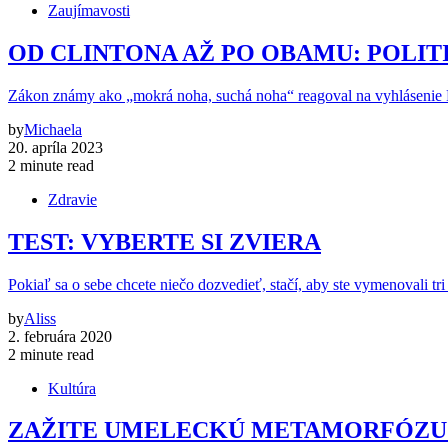
Zaujímavosti
OD CLINTONA AŽ PO OBAMU: POLIT
Zákon známy ako „mokrá noha, suchá noha“ reagoval na vyhlásenie F
by
Michaela
20. apríla 2023
2 minute read
Zdravie
TEST: VYBERTE SI ZVIERA
Pokiaľ sa o sebe chcete niečo dozvedieť, stačí, aby ste vymenovali tri
by
Aliss
2. februára 2020
2 minute read
Kultúra
ZAŽITE UMELECKÚ METAMORFÓZU: