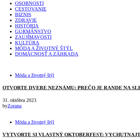
OSOBNOSTI
CESTOVANIE
BIZNIS
ZDRAVIE
HISTÓRIA
GURMÁNSTVO
ZAUJÍMAVOSTI
KULTÚRA
MÓDA A ŽIVOTNÝ ŠTÝL
DOMÁCNOSŤ A ZÁHRADA
Móda a životný štýl
OTVORTE DVERE NEZNÁMU: PREČO JE RANDE NA SL
31. októbra 2023
by
Zorana
Móda a životný štýl
VYTVORTE SI VLASTNÝ OKTOBERFEST: VYCHUTNAJT