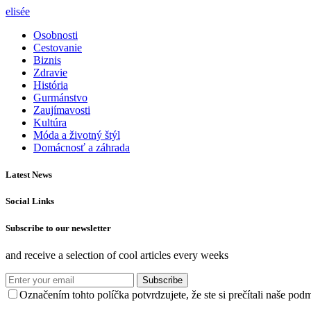
elisée
Osobnosti
Cestovanie
Biznis
Zdravie
História
Gurmánstvo
Zaujímavosti
Kultúra
Móda a životný štýl
Domácnosť a záhrada
Latest News
Social Links
Subscribe to our newsletter
and receive a selection of cool articles every weeks
Subscribe
Označením tohto políčka potvrdzujete, že ste si prečítali naše po