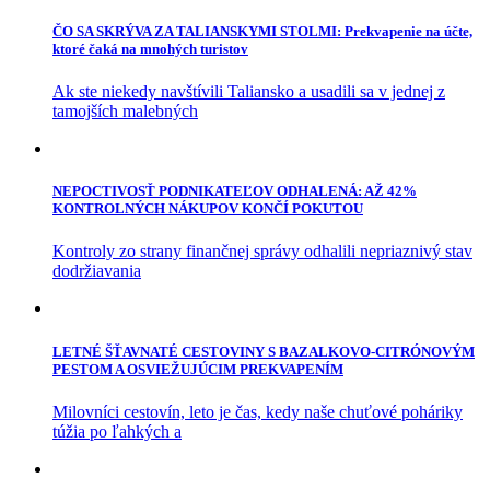
ČO SA SKRÝVA ZA TALIANSKYMI STOLMI: Prekvapenie na účte,
ktoré čaká na mnohých turistov
Ak ste niekedy navštívili Taliansko a usadili sa v jednej z
tamojších malebných
NEPOCTIVOSŤ PODNIKATEĽOV ODHALENÁ: AŽ 42%
KONTROLNÝCH NÁKUPOV KONČÍ POKUTOU
Kontroly zo strany finančnej správy odhalili nepriaznivý stav
dodržiavania
LETNÉ ŠŤAVNATÉ CESTOVINY S BAZALKOVO-CITRÓNOVÝM
PESTOM A OSVIEŽUJÚCIM PREKVAPENÍM
Milovníci cestovín, leto je čas, kedy naše chuťové poháriky
túžia po ľahkých a