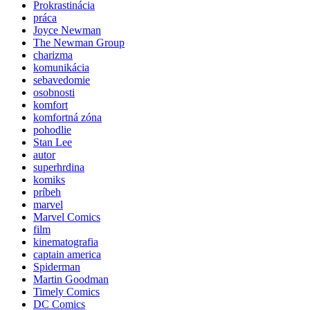
Prokrastinácia
práca
Joyce Newman
The Newman Group
charizma
komunikácia
sebavedomie
osobnosti
komfort
komfortná zóna
pohodlie
Stan Lee
autor
superhrdina
komiks
príbeh
marvel
Marvel Comics
film
kinematografia
captain america
Spiderman
Martin Goodman
Timely Comics
DC Comics