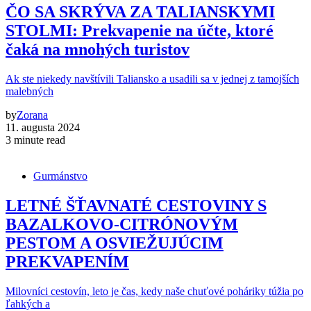
ČO SA SKRÝVA ZA TALIANSKYMI
STOLMI: Prekvapenie na účte, ktoré
čaká na mnohých turistov
Ak ste niekedy navštívili Taliansko a usadili sa v jednej z tamojších
malebných
by
Zorana
11. augusta 2024
3 minute read
Gurmánstvo
LETNÉ ŠŤAVNATÉ CESTOVINY S
BAZALKOVO-CITRÓNOVÝM
PESTOM A OSVIEŽUJÚCIM
PREKVAPENÍM
Milovníci cestovín, leto je čas, kedy naše chuťové poháriky túžia po
ľahkých a