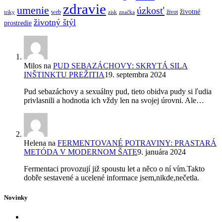
zdravie
umenie
úzkosť
životné
web
život
triky
zisk
značka
životný štýl
prostredie
Milos
na
PUD SEBAZÁCHOVY: SKRYTÁ SILA
INŠTINKTU PREŽITIA
19. septembra 2024
Pud sebazáchovy a sexuálny pud, tieto obidva pudy si ľudia
privlasnili a hodnotia ich vždy len na svojej úrovni. Ale…
Helena
na
FERMENTOVANÉ POTRAVINY: PRASTARÁ
METÓDA V MODERNOM ŠATE
9. januára 2024
Fermentaci provozují již spoustu let a něco o ní vím.Takto
dobře sestavené a ucelené informace jsem,nikde,nečetla.
Novinky