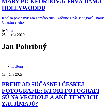
MARY PICKFORDOVÁ: PRVÁ DÁMA
HOLLYWOODU
Keď sa povie hviezda nemého filmu väčšine z nás sa vybaví Charlie
Chaplin a jeho
by
Nika
25. apríla 2020
Jan Pohribný
Kultúra
13. júna 2023
PREHĽAD SÚČASNEJ ČESKEJ
FOTOGRAFIE: KTORÍ FOTOGRAFI
SÚ NA VRCHOLE A AKÉ TÉMY ICH
ZAUJÍMAJÚ?