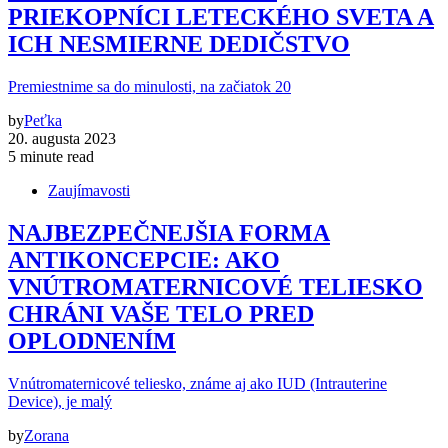
PRIEKOPNÍCI LETECKÉHO SVETA A
ICH NESMIERNE DEDIČSTVO
Premiestnime sa do minulosti, na začiatok 20
by
Peťka
20. augusta 2023
5 minute read
Zaujímavosti
NAJBEZPEČNEJŠIA FORMA
ANTIKONCEPCIE: AKO
VNÚTROMATERNICOVÉ TELIESKO
CHRÁNI VAŠE TELO PRED
OPLODNENÍM
Vnútromaternicové teliesko, známe aj ako IUD (Intrauterine
Device), je malý
by
Zorana