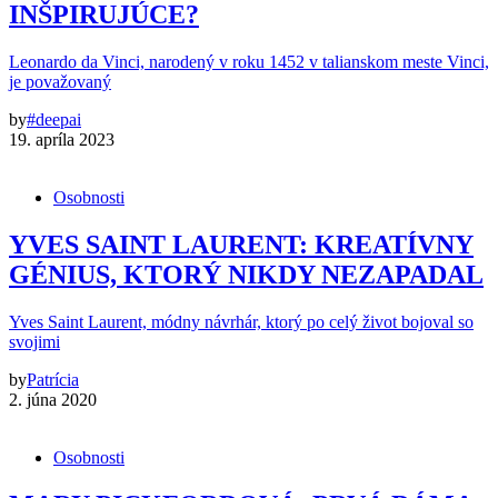
INŠPIRUJÚCE?
Leonardo da Vinci, narodený v roku 1452 v talianskom meste Vinci,
je považovaný
by
#deepai
19. apríla 2023
Osobnosti
YVES SAINT LAURENT: KREATÍVNY
GÉNIUS, KTORÝ NIKDY NEZAPADAL
Yves Saint Laurent, módny návrhár, ktorý po celý život bojoval so
svojimi
by
Patrícia
2. júna 2020
Osobnosti