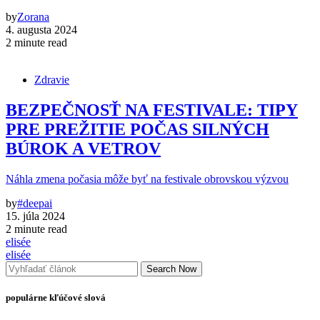
by
Zorana
4. augusta 2024
2 minute read
Zdravie
BEZPEČNOSŤ NA FESTIVALE: TIPY
PRE PREŽITIE POČAS SILNÝCH
BÚROK A VETROV
Náhla zmena počasia môže byť na festivale obrovskou výzvou
by
#deepai
15. júla 2024
2 minute read
elisée
elisée
Search Now
populárne kľúčové slová