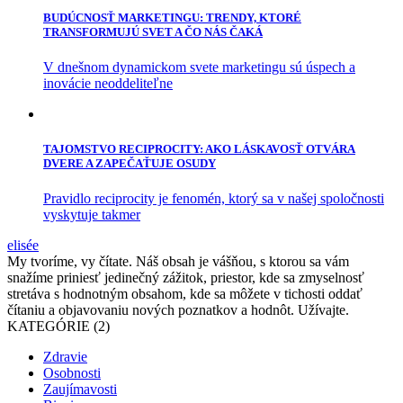
BUDÚCNOSŤ MARKETINGU: TRENDY, KTORÉ
TRANSFORMUJÚ SVET A ČO NÁS ČAKÁ
V dnešnom dynamickom svete marketingu sú úspech a
inovácie neoddeliteľne
TAJOMSTVO RECIPROCITY: AKO LÁSKAVOSŤ OTVÁRA
DVERE A ZAPEČAŤUJE OSUDY
Pravidlo reciprocity je fenomén, ktorý sa v našej spoločnosti
vyskytuje takmer
elisée
My tvoríme, vy čítate. Náš obsah je vášňou, s ktorou sa vám
snažíme priniesť jedinečný zážitok, priestor, kde sa zmyselnosť
stretáva s hodnotným obsahom, kde sa môžete v tichosti oddať
čítaniu a objavovaniu nových poznatkov a hodnôt. Užívajte.
KATEGÓRIE (2)
Zdravie
Osobnosti
Zaujímavosti