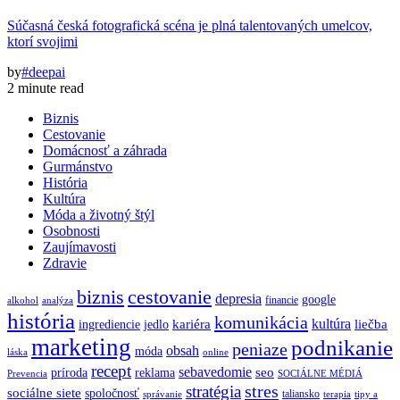
Súčasná česká fotografická scéna je plná talentovaných umelcov,
ktorí svojimi
by
#deepai
2 minute read
Biznis
Cestovanie
Domácnosť a záhrada
Gurmánstvo
História
Kultúra
Móda a životný štýl
Osobnosti
Zaujímavosti
Zdravie
biznis
cestovanie
depresia
google
financie
alkohol
analýza
história
komunikácia
kultúra
kariéra
liečba
ingrediencie
jedlo
marketing
podnikanie
peniaze
obsah
móda
láska
online
recept
sebavedomie
seo
príroda
reklama
Prevencia
SOCIÁLNE MÉDIÁ
stres
stratégia
sociálne siete
spoločnosť
taliansko
správanie
terapia
tipy a