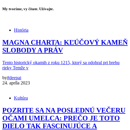
My tvoríme, vy čítate. Užívajte.
História
MAGNA CHARTA: KĽÚČOVÝ KAMEŇ
SLOBODY A PRÁV
Tento historický okamih z roku 1215, ktorý sa odohral pri brehu
rieky Temže v
by
#deepai
24. apríla 2023
Kultúra
POZRITE SA NA POSLEDNÚ VEČERU
OČAMI UMELCA: PREČO JE TOTO
DIELO TAK FASCINUJÚCE A