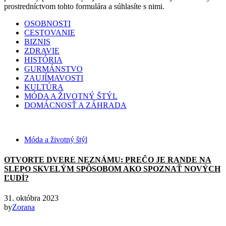
prostredníctvom tohto formulára a súhlasíte s nimi.
OSOBNOSTI
CESTOVANIE
BIZNIS
ZDRAVIE
HISTÓRIA
GURMÁNSTVO
ZAUJÍMAVOSTI
KULTÚRA
MÓDA A ŽIVOTNÝ ŠTÝL
DOMÁCNOSŤ A ZÁHRADA
Móda a životný štýl
OTVORTE DVERE NEZNÁMU: PREČO JE RANDE NA
SLEPO SKVELÝM SPÔSOBOM AKO SPOZNAŤ NOVÝCH
ĽUDÍ?
31. októbra 2023
by
Zorana