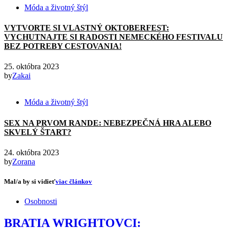
Móda a životný štýl
VYTVORTE SI VLASTNÝ OKTOBERFEST:
VYCHUTNAJTE SI RADOSTI NEMECKÉHO FESTIVALU
BEZ POTREBY CESTOVANIA!
25. októbra 2023
by
Zakai
Móda a životný štýl
SEX NA PRVOM RANDE: NEBEZPEČNÁ HRA ALEBO
SKVELÝ ŠTART?
24. októbra 2023
by
Zorana
Mal/a by si vidieť
viac článkov
Osobnosti
BRATIA WRIGHTOVCI: