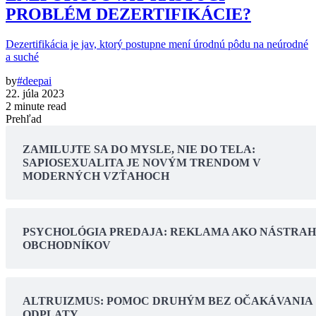
PROBLÉM DEZERTIFIKÁCIE?
Dezertifikácia je jav, ktorý postupne mení úrodnú pôdu na neúrodné
a suché
by
#deepai
22. júla 2023
2 minute read
Prehľad
ZAMILUJTE SA DO MYSLE, NIE DO TELA:
SAPIOSEXUALITA JE NOVÝM TRENDOM V
MODERNÝCH VZŤAHOCH
PSYCHOLÓGIA PREDAJA: REKLAMA AKO NÁSTRA
OBCHODNÍKOV
ALTRUIZMUS: POMOC DRUHÝM BEZ OČAKÁVANIA
ODPLATY