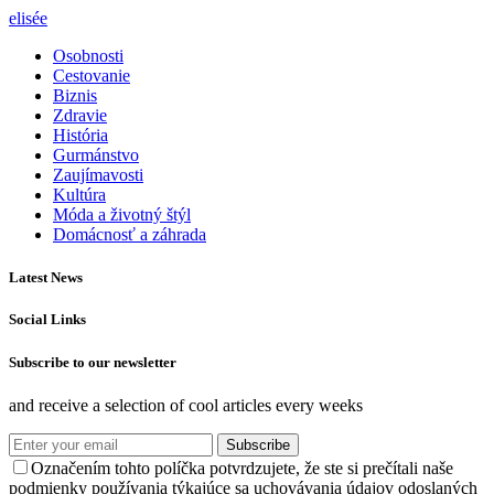
elisée
Osobnosti
Cestovanie
Biznis
Zdravie
História
Gurmánstvo
Zaujímavosti
Kultúra
Móda a životný štýl
Domácnosť a záhrada
Latest News
Social Links
Subscribe to our newsletter
and receive a selection of cool articles every weeks
Subscribe
Označením tohto políčka potvrdzujete, že ste si prečítali naše
podmienky používania týkajúce sa uchovávania údajov odoslaných