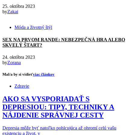
25. októbra 2023
by
Zakai
Móda a životný štýl
SEX NA PRVOM RANDE: NEBEZPEČNÁ HRA ALEBO
SKVELÝ ŠTART?
24. októbra 2023
by
Zorana
Mal/a by si vidieť
viac článkov
Zdravie
AKO SA VYSPORIADAŤ S
DEPRESIOU: TIPY, TECHNIKY A
NÁJDENIE SPRÁVNEJ CESTY
Depresia môže byť natoľko pohlcujúca až ohromí celú vašu
existenciu a život, v