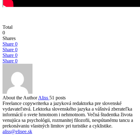
Total
0
Shares
Share
0
Share
0
Share
0
Share
0
About the Author
Aliss
51 posts
Freelance copywriterka a jazyková redaktorka pre slovenské
vydavateľstvá. Lektorka slovenského jazyka a vášnivá zberateľka
informácií o svete hmotnom i nehmotnom. Večná študentka života
venujúca sa psychológii, rozmanitej filozofii, nespútanému tancu a
prekonávaniu vlastných limitov pri turistike a cyklistike.
aliss@elisee.sk