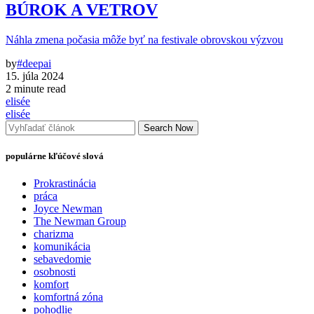
BÚROK A VETROV
Náhla zmena počasia môže byť na festivale obrovskou výzvou
by
#deepai
15. júla 2024
2 minute read
elisée
elisée
Search Now
populárne kľúčové slová
Prokrastinácia
práca
Joyce Newman
The Newman Group
charizma
komunikácia
sebavedomie
osobnosti
komfort
komfortná zóna
pohodlie