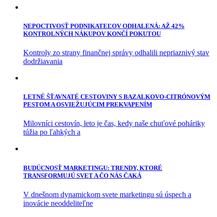
NEPOCTIVOSŤ PODNIKATEĽOV ODHALENÁ: AŽ 42%
KONTROLNÝCH NÁKUPOV KONČÍ POKUTOU
Kontroly zo strany finančnej správy odhalili nepriaznivý stav
dodržiavania
LETNÉ ŠŤAVNATÉ CESTOVINY S BAZALKOVO-CITRÓNOVÝM
PESTOM A OSVIEŽUJÚCIM PREKVAPENÍM
Milovníci cestovín, leto je čas, kedy naše chuťové poháriky
túžia po ľahkých a
BUDÚCNOSŤ MARKETINGU: TRENDY, KTORÉ
TRANSFORMUJÚ SVET A ČO NÁS ČAKÁ
V dnešnom dynamickom svete marketingu sú úspech a
inovácie neoddeliteľne