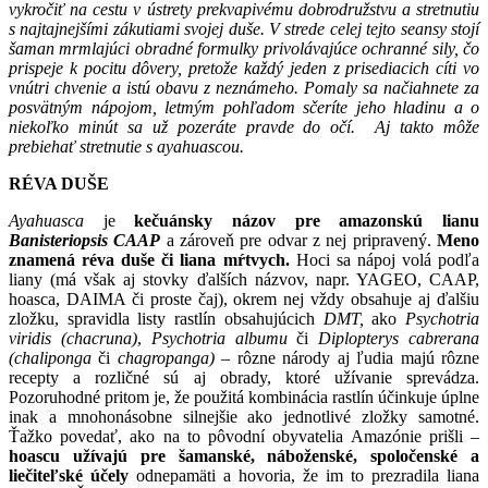
vykročiť na cestu v ústrety prekvapivému dobrodružstvu a stretnutiu
s najtajnejšími zákutiami svojej duše. V strede celej tejto seansy stojí
šaman mrmlajúci obradné formulky privolávajúce ochranné sily, čo
prispeje k pocitu dôvery, pretože každý jeden z prisediacich cíti vo
vnútri chvenie a istú obavu z neznámeho. Pomaly sa načiahnete za
posvätným nápojom, letmým pohľadom sčeríte jeho hladinu a o
niekoľko minút sa už pozeráte pravde do očí. Aj takto môže
prebiehať stretnutie s ayahuascou.
RÉVA DUŠE
Ayahuasca
je
kečuánsky názov pre amazonskú lianu
Banisteriopsis CAAP
a zároveň pre odvar z nej pripravený.
Meno
znamená réva duše či liana mŕtvych.
Hoci sa nápoj volá podľa
liany (má však aj stovky ďalších názvov, napr. YAGEO, CAAP,
hoasca, DAIMA či proste čaj), okrem nej vždy obsahuje aj ďalšiu
zložku, spravidla listy rastlín obsahujúcich
DMT,
ako
Psychotria
viridis (chacruna)
,
Psychotria albumu
či
Diplopterys cabrerana
(chaliponga
či
chagropanga)
– rôzne národy aj ľudia majú rôzne
recepty a rozličné sú aj obrady, ktoré užívanie sprevádza.
Pozoruhodné pritom je, že použitá kombinácia rastlín účinkuje úplne
inak a mnohonásobne silnejšie ako jednotlivé zložky samotné.
Ťažko povedať, ako na to pôvodní obyvatelia Amazónie prišli –
hoascu užívajú pre šamanské, náboženské, spoločenské a
liečiteľské účely
odnepamäti a hovoria, že im to prezradila liana