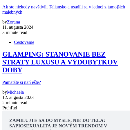
Ak ste niekedy navštívili Taliansko a usadili sa v jednej z tamojších
malebných
by
Zorana
11. augusta 2024
3 minute read
Cestovanie
GLAMPING: STANOVANIE BEZ
STRATY LUXUSU A VÝDOBYTKOV
DOBY
Pamätáte si naň ešte?
by
Michaela
12. augusta 2023
2 minute read
Prehľad
ZAMILUJTE SA DO MYSLE, NIE DO TELA:
SAPIOSEXUALITA JE NOVÝM TRENDOM V