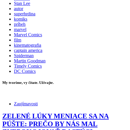
Stan Lee
autor
superhrdina
komiks
príbeh
marvel
Marvel Comics
film
kinematografia
captain america
Spiderman
Martin Goodman
Timely Comics
DC Comics
My tvoríme, vy čítate. Užívajte.
Zaujímavosti
ZELENÉ LÚKY MENIACE SA NA
PÚŠTE: PREČO BY NÁS MAL