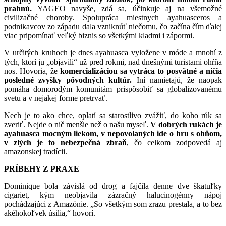
prahnú.
YAGEO navyše, zdá sa, účinkuje aj na všemožné
civilizačné choroby. Spolupráca miestnych ayahuasceros a
podnikavcov zo západu dala vzniknúť niečomu, čo začína čím ďalej
viac pripomínať veľký biznis so všetkými kladmi i zápormi.
V určitých kruhoch je dnes ayahuasca vyložene v móde a mnohí z
tých, ktorí ju „objavili“ už pred rokmi, nad dnešnými turistami ohŕňa
nos. Hovoria, že
komercializáciou sa vytráca to posvätné a ničia
posledné zvyšky pôvodných kultúr.
Iní namietajú, že naopak
pomáha domorodým komunitám prispôsobiť sa globalizovanému
svetu a v nejakej forme pretrvať.
Nech je to ako chce, oplatí sa starostlivo zvážiť, do koho rúk sa
zveriť. Nejde o nič menšie než o našu myseľ.
V dobrých rukách je
ayahuasca mocným liekom, v nepovolaných ide o hru s ohňom,
v zlých je to nebezpečná zbraň
, čo celkom zodpovedá aj
amazonskej tradícii.
PRÍBEHY Z PRAXE
Dominique bola závislá od drog a fajčila denne dve škatuľky
cigariet, kým neobjavila zázračný halucinogénny nápoj
pochádzajúci z Amazónie. „So všetkým som zrazu prestala, a to bez
akéhokoľvek úsilia,“ hovorí.