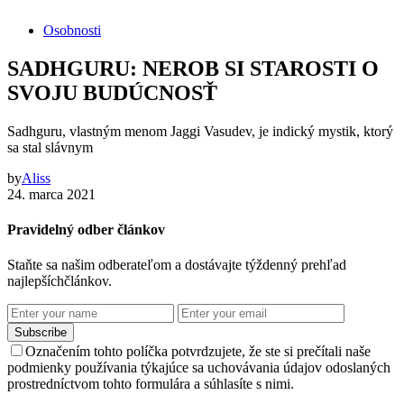
Osobnosti
SADHGURU: NEROB SI STAROSTI O
SVOJU BUDÚCNOSŤ
Sadhguru, vlastným menom Jaggi Vasudev, je indický mystik, ktorý
sa stal slávnym
by
Aliss
24. marca 2021
Pravidelný odber článkov
Staňte sa našim odberateľom a dostávajte týždenný prehľad
najlepšíchčlánkov.
Subscribe
Označením tohto políčka potvrdzujete, že ste si prečítali naše
podmienky používania týkajúce sa uchovávania údajov odoslaných
prostredníctvom tohto formulára a súhlasíte s nimi.