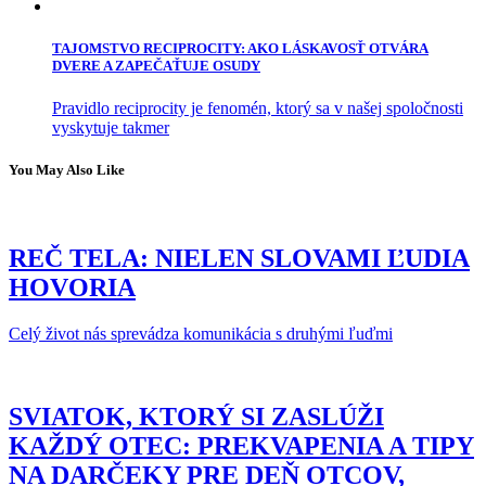
TAJOMSTVO RECIPROCITY: AKO LÁSKAVOSŤ OTVÁRA
DVERE A ZAPEČAŤUJE OSUDY
Pravidlo reciprocity je fenomén, ktorý sa v našej spoločnosti
vyskytuje takmer
You May Also Like
REČ TELA: NIELEN SLOVAMI ĽUDIA
HOVORIA
Celý život nás sprevádza komunikácia s druhými ľuďmi
SVIATOK, KTORÝ SI ZASLÚŽI
KAŽDÝ OTEC: PREKVAPENIA A TIPY
NA DARČEKY PRE DEŇ OTCOV,