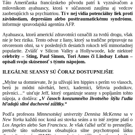
Táto Američanka francúzskeho pôvodu patrí k vyznávačom a
milovníkom ayahuascy, ktorá v súčasnosti zaujíma aj vedcov
zaoberajúcich sa psychiatriou.
Tí v nej vidia potenciálny liek proti
závislostiam, depresiám alebo posttraumatickému syndrómu
,
informuje spravodajská agentúra AFP.
Ayahuasca, ktorú americkí zdravotníci označili za tvrdú drogu, však
nie je bez rizika. Tento odvar z liany, ktorý sa tradične pripravuje na
otvorenom ohni, sa v posledných desiatich rokoch teší mimoriadnej
popularite. Zvlášť v Silicon Valley a Hollywoode, kde niektoré
celebrity – Sting, Paul Simon, Tori Amos či Lindsay Lohan –
opísali svoju skúsenosť s týmto nápojom.
ILEGÁLNE SEANSY SÚ ČORAZ DOSTUPNEJŠIE
„Mylne sa domnievate, že ju užívajú len hippies s perím vo vlasoch,
berú ju módni návrhári, herci, kaderníci, šéfovia podnikov,
právnici…“ uisťuje Jeff, ktorý organizuje seansy s popíjaním tohto
nápoja, a dodáva:
„V časoch konzumného životného štýlu ľudia
hľadajú silné duchovné zážitky.“
Podľa profesora
Minnesotskej univerzity Dennisa McKenna
sa v
New Yorku
každú noc koná asi stovka seáns a to isté zrejme platí o
Los Angeles
alebo
San Franciscu
. Je však ťažké určiť to presnejšie,
pretože táto substancia obsahujúca silne psychotropnú látku