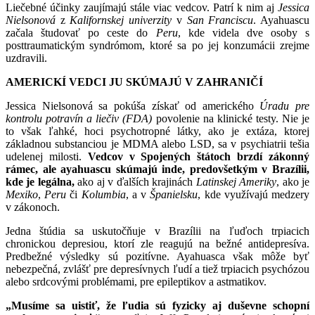
Liečebné účinky zaujímajú stále viac vedcov. Patrí k nim aj
Jessica
Nielsonová
z
Kalifornskej univerzity
v
San Franciscu
. Ayahuascu
začala študovať po ceste do
Peru
, kde videla dve osoby s
posttraumatickým syndrómom, ktoré sa po jej konzumácii zrejme
uzdravili.
AMERICKÍ VEDCI JU SKÚMAJÚ V ZAHRANIČÍ
Jessica Nielsonová sa pokúša získať od amerického
Úradu pre
kontrolu potravín a liečiv (FDA)
povolenie na klinické testy. Nie je
to však ľahké, hoci psychotropné látky, ako je extáza, ktorej
základnou substanciou je MDMA alebo LSD, sa v psychiatrii tešia
udelenej milosti.
Vedcov v Spojených štátoch brzdí zákonný
rámec, ale ayahuascu skúmajú inde, predovšetkým v Brazílii,
kde je legálna,
ako aj v ďalších krajinách
Latinskej Ameriky
, ako je
Mexiko
,
Peru
či
Kolumbia
, a v
Španielsku
, kde využívajú medzery
v zákonoch.
Jedna štúdia sa uskutočňuje v Brazílii na ľuďoch trpiacich
chronickou depresiou, ktorí zle reagujú na bežné antidepresíva.
Predbežné výsledky sú pozitívne. Ayahuasca však môže byť
nebezpečná, zvlášť pre depresívnych ľudí a tiež trpiacich psychózou
alebo srdcovými problémami, pre epileptikov a astmatikov.
„Musíme sa uistiť, že ľudia sú fyzicky aj duševne schopní