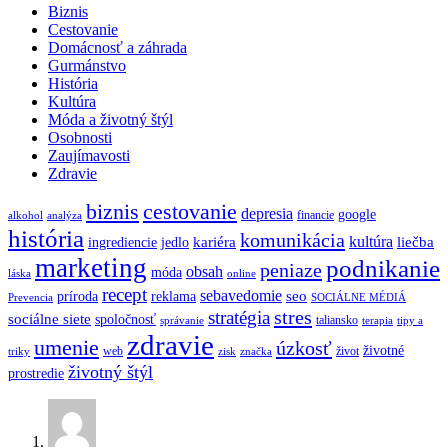
Biznis
Cestovanie
Domácnosť a záhrada
Gurmánstvo
História
Kultúra
Móda a životný štýl
Osobnosti
Zaujímavosti
Zdravie
biznis
cestovanie
depresia
google
financie
alkohol
analýza
história
komunikácia
kultúra
kariéra
liečba
ingrediencie
jedlo
marketing
podnikanie
peniaze
obsah
móda
láska
online
recept
sebavedomie
seo
príroda
reklama
Prevencia
SOCIÁLNE MÉDIÁ
stres
stratégia
sociálne siete
spoločnosť
taliansko
správanie
terapia
tipy a
zdravie
umenie
úzkosť
životné
web
život
triky
zisk
značka
životný štýl
prostredie