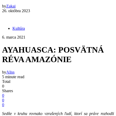
by
Zakai
26. októbra 2023
Kultúra
6. marca 2021
AYAHUASCA: POSVÄTNÁ
RÉVA AMAZÓNIE
by
Aliss
5 minute read
Total
0
Shares
0
0
0
Sedíte v kruhu rovnako vzrušených ľudí, ktorí sa práve rozhodli