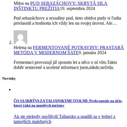
Milos
na
PUD SEBAZÁCHOVY: SKRYTÁ SILA
INŠTINKTU PREŽITIA
19. septembra 2024
Pud sebazáchovy a sexuálny pud, tieto obidva pudy si ľudia
privlasnili a hodnotia ich vždy len na svojej úrovni. Ale…
Helena
na
FERMENTOVANÉ POTRAVINY: PRASTARÁ
METÓDA V MODERNOM ŠATE
9. januára 2024
Fermentaci provozují již spoustu let a něco o ní vím.Takto
dobře sestavené a ucelené informace jsem,nikde,nečetla.
Novinky
ČO SA SKRÝVA ZA TALIANSKYMI STOLMI: Prekvapenie na účte,
ktoré čaká na mnohých turistov
Ak ste niekedy navštívili Taliansko a usadili sa v jednej z
tamojších malebných