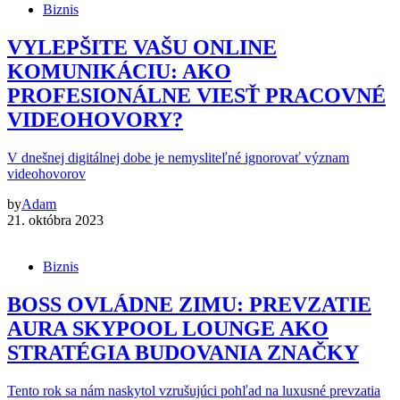
Biznis
VYLEPŠITE VAŠU ONLINE
KOMUNIKÁCIU: AKO
PROFESIONÁLNE VIESŤ PRACOVNÉ
VIDEOHOVORY?
V dnešnej digitálnej dobe je nemysliteľné ignorovať význam
videohovorov
by
Adam
21. októbra 2023
Biznis
BOSS OVLÁDNE ZIMU: PREVZATIE
AURA SKYPOOL LOUNGE AKO
STRATÉGIA BUDOVANIA ZNAČKY
Tento rok sa nám naskytol vzrušujúci pohľad na luxusné prevzatia