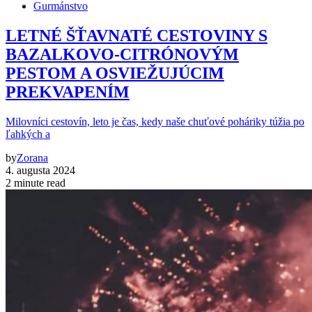
Gurmánstvo
LETNÉ ŠŤAVNATÉ CESTOVINY S
BAZALKOVO-CITRÓNOVÝM
PESTOM A OSVIEŽUJÚCIM
PREKVAPENÍM
Milovníci cestovín, leto je čas, kedy naše chuťové poháriky túžia po
ľahkých a
by
Zorana
4. augusta 2024
2 minute read