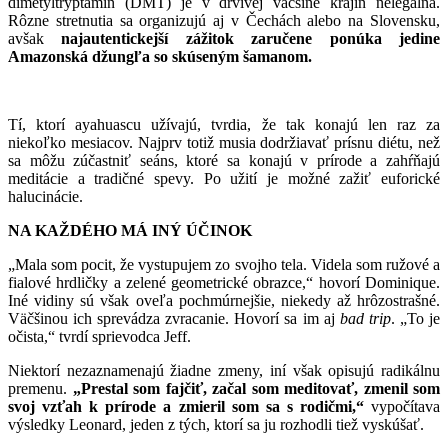
dimetyltryptamín (DMT) je v drvivej väčšine krajín nelegálna.
Rôzne stretnutia sa organizujú aj v Čechách alebo na Slovensku,
avšak
najautentickejší zážitok zaručene ponúka jedine
Amazonská džungľa so skúseným šamanom.
Tí, ktorí ayahuascu užívajú, tvrdia, že tak konajú len raz za
niekoľko mesiacov. Najprv totiž musia dodržiavať prísnu diétu, než
sa môžu zúčastniť seáns, ktoré sa konajú v prírode a zahŕňajú
meditácie a tradičné spevy. Po užití je možné zažiť euforické
halucinácie.
NA KAŽDÉHO MÁ INÝ ÚČINOK
„Mala som pocit, že vystupujem zo svojho tela. Videla som ružové a
fialové hrdličky a zelené geometrické obrazce,“ hovorí Dominique.
Iné vidiny sú však oveľa pochmúrnejšie, niekedy až hrôzostrašné.
Väčšinou ich sprevádza zvracanie. Hovorí sa im aj
bad trip
. „To je
očista,“ tvrdí sprievodca Jeff.
Niektorí nezaznamenajú žiadne zmeny, iní však opisujú radikálnu
premenu.
„Prestal som fajčiť, začal som meditovať, zmenil som
svoj vzťah k prírode a zmieril som sa s rodičmi,“
vypočítava
výsledky Leonard, jeden z tých, ktorí sa ju rozhodli tiež vyskúšať.