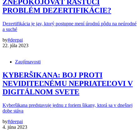
ZNEPOKOJOVAŤ RASTÚCI
PROBLÉM DEZERTIFIKÁCIE?
Dezertifikácia je jav, ktorý postupne mení úrodnú pôdu na neúrodné
a suché
by
#deepai
22. júla 2023
Zaujímavosti
KYBERŠIKANA: BOJ PROTI
NEVIDITEĽNÉMU NEPRIATEĽOVI V
DIGITÁLNOM SVETE
Kyberšikana predstavuje jednu z foriem šikany, ktorá sa v dnešnej
dobe stáva
by
#deepai
4. júna 2023