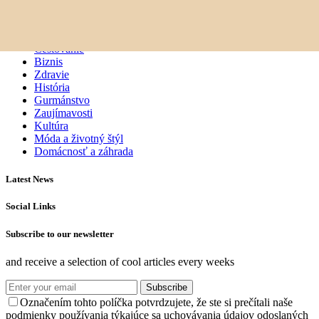
elisée
Osobnosti
Cestovanie
Biznis
Zdravie
História
Gurmánstvo
Zaujímavosti
Kultúra
Móda a životný štýl
Domácnosť a záhrada
Latest News
Social Links
Subscribe to our newsletter
and receive a selection of cool articles every weeks
Subscribe
Označením tohto políčka potvrdzujete, že ste si prečítali naše
podmienky používania týkajúce sa uchovávania údajov odoslaných