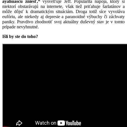
ayahuascu zniesť,“
vysvetľuje Jeff. Popularita nápoja, ktorý si
niektorí obstarávajú na internete, však tiež priťahuje šarlatánov a
môže dôjsť k dramatickým situáciám. Droga totiž síce vyvoláva
eufóriu, ale niekedy aj depresie a paranoidné výbuchy či záchvaty
paniky. Pravdivo zhodnotiť svoj aktuálny duševný stav je v tomto
prípade nevyhnutné.
Išli by ste do toho?