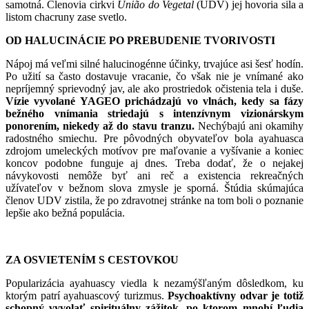
samotná. Členovia cirkvi
União do Vegetal
(UDV) jej hovoria sila a
listom chacruny zase svetlo.
OD HALUCINÁCIE PO PREBUDENIE TVORIVOSTI
Nápoj má veľmi silné halucinogénne účinky, trvajúce asi šesť hodín.
Po užití sa často dostavuje vracanie, čo však nie je vnímané ako
nepríjemný sprievodný jav, ale ako prostriedok očistenia tela i duše.
Vízie vyvolané YAGEO prichádzajú vo vlnách, kedy sa fázy
bežného vnímania striedajú s intenzívnym vizionárskym
ponorením, niekedy až do stavu tranzu.
Nechýbajú ani okamihy
radostného smiechu. Pre pôvodných obyvateľov bola ayahuasca
zdrojom umeleckých motívov pre maľovanie a vyšívanie a koniec
koncov podobne funguje aj dnes. Treba dodať, že o nejakej
návykovosti nemôže byť ani reč a existencia rekreačných
užívateľov v bežnom slova zmysle je sporná. Štúdia skúmajúca
členov UDV zistila, že po zdravotnej stránke na tom boli o poznanie
lepšie ako bežná populácia.
ZA OSVIETENÍM S CESTOVKOU
Popularizácia ayahuascy viedla k nezamýšľaným dôsledkom, ku
ktorým patrí ayahuascový turizmus.
Psychoaktívny odvar je totiž
schopný vyvolať spirituálny zážitok, po ktorom mnohí ľudia