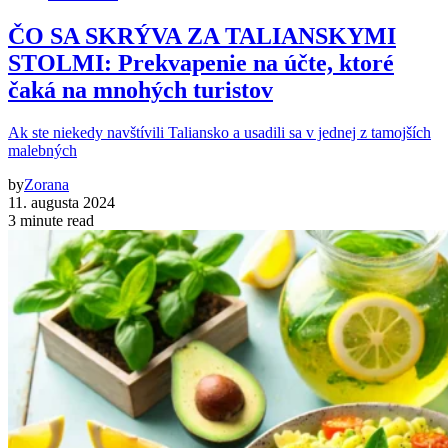
ČO SA SKRÝVA ZA TALIANSKYMI
STOLMI: Prekvapenie na účte, ktoré
čaká na mnohých turistov
Ak ste niekedy navštívili Taliansko a usadili sa v jednej z tamojších
malebných
by
Zorana
11. augusta 2024
3 minute read