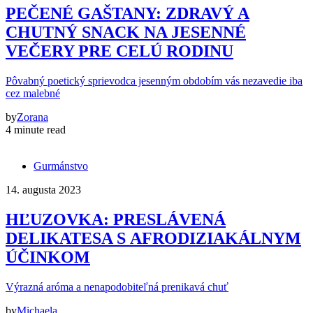
PEČENÉ GAŠTANY: ZDRAVÝ A
CHUTNÝ SNACK NA JESENNÉ
VEČERY PRE CELÚ RODINU
Pôvabný poetický sprievodca jesenným obdobím vás nezavedie iba
cez malebné
by
Zorana
4 minute read
Gurmánstvo
14. augusta 2023
HĽUZOVKA: PRESLÁVENÁ
DELIKATESA S AFRODIZIAKÁLNYM
ÚČINKOM
Výrazná aróma a nenapodobiteľná prenikavá chuť
by
Michaela