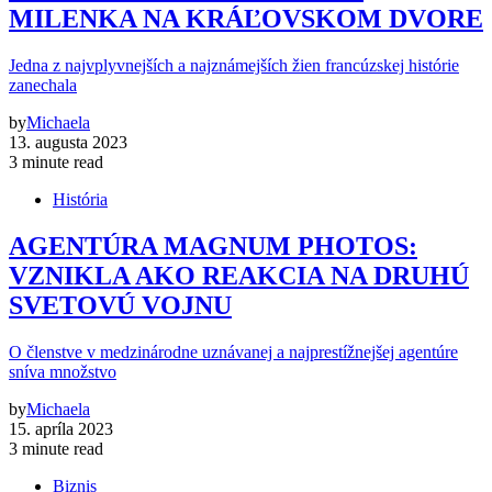
MILENKA NA KRÁĽOVSKOM DVORE
Jedna z najvplyvnejších a najznámejších žien francúzskej histórie
zanechala
by
Michaela
13. augusta 2023
3 minute read
História
AGENTÚRA MAGNUM PHOTOS:
VZNIKLA AKO REAKCIA NA DRUHÚ
SVETOVÚ VOJNU
O členstve v medzinárodne uznávanej a najprestížnejšej agentúre
sníva množstvo
by
Michaela
15. apríla 2023
3 minute read
Biznis