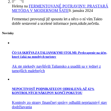
Helena
na
FERMENTOVANÉ POTRAVINY: PRASTARÁ
METÓDA V MODERNOM ŠATE
9. januára 2024
Fermentaci provozují již spoustu let a něco o ní vím.Takto
dobře sestavené a ucelené informace jsem,nikde,nečetla.
Novinky
ČO SA SKRÝVA ZA TALIANSKYMI STOLMI: Prekvapenie na účte,
ktoré čaká na mnohých turistov
Ak ste niekedy navštívili Taliansko a usadili sa v jednej z
tamojších malebných
NEPOCTIVOSŤ PODNIKATEĽOV ODHALENÁ: AŽ 42%
KONTROLNÝCH NÁKUPOV KONČÍ POKUTOU
Kontroly zo strany finančnej správy odhalili nepriaznivý stav
dodržiavania