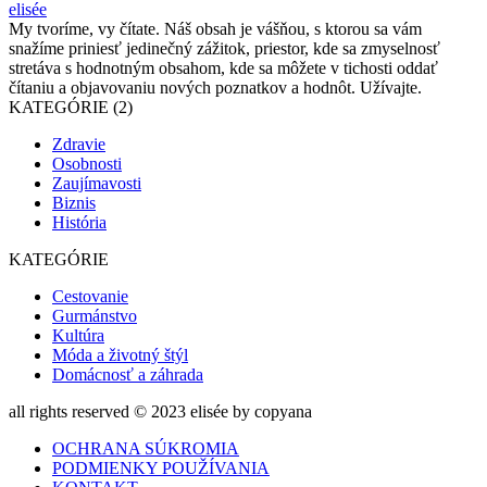
elisée
My tvoríme, vy čítate. Náš obsah je vášňou, s ktorou sa vám
snažíme priniesť jedinečný zážitok, priestor, kde sa zmyselnosť
stretáva s hodnotným obsahom, kde sa môžete v tichosti oddať
čítaniu a objavovaniu nových poznatkov a hodnôt. Užívajte.
KATEGÓRIE (2)
Zdravie
Osobnosti
Zaujímavosti
Biznis
História
KATEGÓRIE
Cestovanie
Gurmánstvo
Kultúra
Móda a životný štýl
Domácnosť a záhrada
all rights reserved © 2023 elisée by copyana
OCHRANA SÚKROMIA
PODMIENKY POUŽÍVANIA