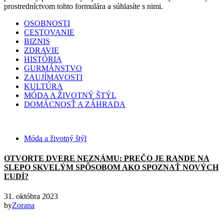
prostredníctvom tohto formulára a súhlasíte s nimi.
OSOBNOSTI
CESTOVANIE
BIZNIS
ZDRAVIE
HISTÓRIA
GURMÁNSTVO
ZAUJÍMAVOSTI
KULTÚRA
MÓDA A ŽIVOTNÝ ŠTÝL
DOMÁCNOSŤ A ZÁHRADA
Móda a životný štýl
OTVORTE DVERE NEZNÁMU: PREČO JE RANDE NA
SLEPO SKVELÝM SPÔSOBOM AKO SPOZNAŤ NOVÝCH
ĽUDÍ?
31. októbra 2023
by
Zorana