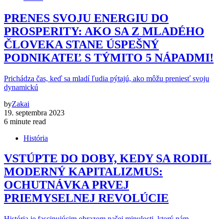
PRENES SVOJU ENERGIU DO
PROSPERITY: AKO SA Z MLADÉHO
ČLOVEKA STANE ÚSPEŠNÝ
PODNIKATEĽ S TÝMITO 5 NÁPADMI!
Prichádza čas, keď sa mladí ľudia pýtajú, ako môžu preniesť svoju
dynamickú
by
Zakai
19. septembra 2023
6 minute read
História
VSTÚPTE DO DOBY, KEDY SA RODIL
MODERNÝ KAPITALIZMUS:
OCHUTNÁVKA PRVEJ
PRIEMYSELNEJ REVOLÚCIE
História je fascinujúcim obrazom našej minulosti, ktorý nám