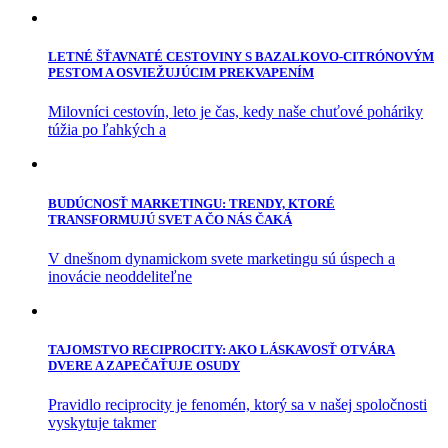
LETNÉ ŠŤAVNATÉ CESTOVINY S BAZALKOVO-CITRÓNOVÝM
PESTOM A OSVIEŽUJÚCIM PREKVAPENÍM
Milovníci cestovín, leto je čas, kedy naše chuťové poháriky
túžia po ľahkých a
BUDÚCNOSŤ MARKETINGU: TRENDY, KTORÉ
TRANSFORMUJÚ SVET A ČO NÁS ČAKÁ
V dnešnom dynamickom svete marketingu sú úspech a
inovácie neoddeliteľne
TAJOMSTVO RECIPROCITY: AKO LÁSKAVOSŤ OTVÁRA
DVERE A ZAPEČAŤUJE OSUDY
Pravidlo reciprocity je fenomén, ktorý sa v našej spoločnosti
vyskytuje takmer