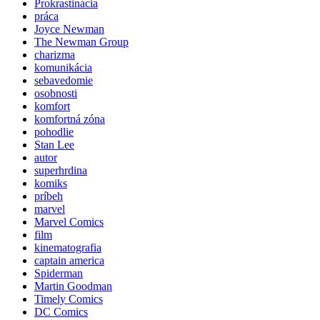
Prokrastinácia
práca
Joyce Newman
The Newman Group
charizma
komunikácia
sebavedomie
osobnosti
komfort
komfortná zóna
pohodlie
Stan Lee
autor
superhrdina
komiks
príbeh
marvel
Marvel Comics
film
kinematografia
captain america
Spiderman
Martin Goodman
Timely Comics
DC Comics