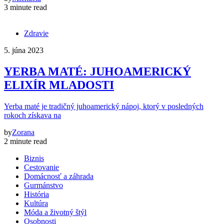
3 minute read
Zdravie
5. júna 2023
YERBA MATÉ: JUHOAMERICKÝ
ELIXÍR MLADOSTI
Yerba maté je tradičný juhoamerický nápoj, ktorý v posledných
rokoch získava na
by
Zorana
2 minute read
Biznis
Cestovanie
Domácnosť a záhrada
Gurmánstvo
História
Kultúra
Móda a životný štýl
Osobnosti