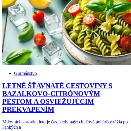
Gurmánstvo
LETNÉ ŠŤAVNATÉ CESTOVINY S
BAZALKOVO-CITRÓNOVÝM
PESTOM A OSVIEŽUJÚCIM
PREKVAPENÍM
Milovníci cestovín, leto je čas, kedy naše chuťové poháriky túžia po
ľahkých a