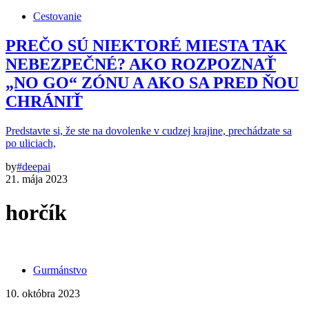
Cestovanie
PREČO SÚ NIEKTORÉ MIESTA TAK
NEBEZPEČNÉ? AKO ROZPOZNAŤ
„NO GO“ ZÓNU A AKO SA PRED ŇOU
CHRÁNIŤ
Predstavte si, že ste na dovolenke v cudzej krajine, prechádzate sa
po uliciach,
by
#deepai
21. mája 2023
horčík
Gurmánstvo
10. októbra 2023