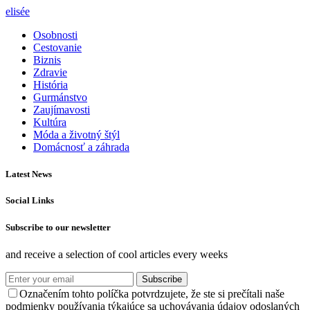
elisée
Osobnosti
Cestovanie
Biznis
Zdravie
História
Gurmánstvo
Zaujímavosti
Kultúra
Móda a životný štýl
Domácnosť a záhrada
Latest News
Social Links
Subscribe to our newsletter
and receive a selection of cool articles every weeks
Subscribe
Označením tohto políčka potvrdzujete, že ste si prečítali naše
podmienky používania týkajúce sa uchovávania údajov odoslaných