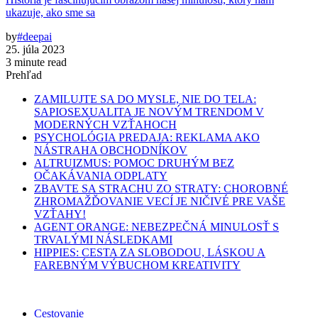
ukazuje, ako sme sa
by
#deepai
25. júla 2023
3 minute read
Prehľad
ZAMILUJTE SA DO MYSLE, NIE DO TELA:
SAPIOSEXUALITA JE NOVÝM TRENDOM V
MODERNÝCH VZŤAHOCH
PSYCHOLÓGIA PREDAJA: REKLAMA AKO
NÁSTRAHA OBCHODNÍKOV
ALTRUIZMUS: POMOC DRUHÝM BEZ
OČAKÁVANIA ODPLATY
ZBAVTE SA STRACHU ZO STRATY: CHOROBNÉ
ZHROMAŽĎOVANIE VECÍ JE NIČIVÉ PRE VAŠE
VZŤAHY!
AGENT ORANGE: NEBEZPEČNÁ MINULOSŤ S
TRVALÝMI NÁSLEDKAMI
HIPPIES: CESTA ZA SLOBODOU, LÁSKOU A
FAREBNÝM VÝBUCHOM KREATIVITY
Cestovanie