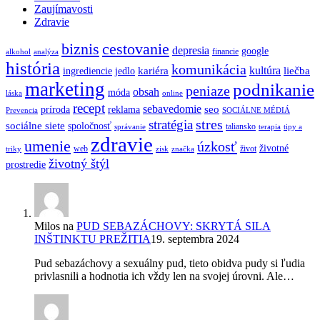
Zaujímavosti
Zdravie
biznis
cestovanie
depresia
google
financie
alkohol
analýza
história
komunikácia
kultúra
kariéra
liečba
ingrediencie
jedlo
marketing
podnikanie
peniaze
obsah
móda
láska
online
recept
sebavedomie
seo
príroda
reklama
Prevencia
SOCIÁLNE MÉDIÁ
stres
stratégia
sociálne siete
spoločnosť
taliansko
správanie
terapia
tipy a
zdravie
umenie
úzkosť
životné
web
život
triky
zisk
značka
životný štýl
prostredie
Milos
na
PUD SEBAZÁCHOVY: SKRYTÁ SILA
INŠTINKTU PREŽITIA
19. septembra 2024
Pud sebazáchovy a sexuálny pud, tieto obidva pudy si ľudia
privlasnili a hodnotia ich vždy len na svojej úrovni. Ale…