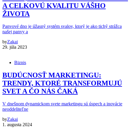
A CELKOVÚ KVALITU VÁŠHO
ŽIVOTA
Panvové dno je úžasný systém svalov, ktorý je ako tichý strážca
našej panvy a
by
Zakai
29. júla 2023
Biznis
BUDÚCNOSŤ MARKETINGU:
TRENDY, KTORÉ TRANSFORMUJÚ
SVET A ČO NÁS ČAKÁ
V dnešnom dynamickom svete marketingu sú úspech a inovácie
neoddeliteľne
by
Zakai
1. augusta 2024