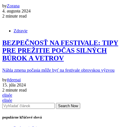
by
Zorana
4. augusta 2024
2 minute read
Zdravie
BEZPEČNOSŤ NA FESTIVALE: TIPY
PRE PREŽITIE POČAS SILNÝCH
BÚROK A VETROV
Náhla zmena počasia môže byť na festivale obrovskou výzvou
by
#deepai
15. júla 2024
2 minute read
elisée
elisée
Search Now
populárne kľúčové slová