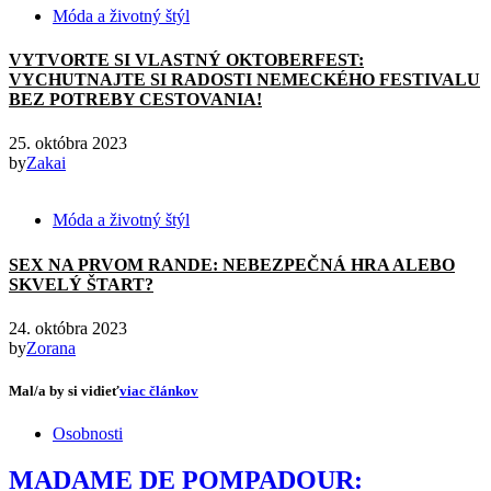
Móda a životný štýl
VYTVORTE SI VLASTNÝ OKTOBERFEST:
VYCHUTNAJTE SI RADOSTI NEMECKÉHO FESTIVALU
BEZ POTREBY CESTOVANIA!
25. októbra 2023
by
Zakai
Móda a životný štýl
SEX NA PRVOM RANDE: NEBEZPEČNÁ HRA ALEBO
SKVELÝ ŠTART?
24. októbra 2023
by
Zorana
Mal/a by si vidieť
viac článkov
Osobnosti
MADAME DE POMPADOUR: