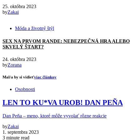
25. októbra 2023
by
Zakai
Móda a životný štýl
SEX NA PRVOM RANDE: NEBEZPEČNÁ HRA ALEBO
SKVELÝ ŠTART?
24. októbra 2023
by
Zorana
Mal/a by si vidieť
viac článkov
Osobnosti
LEN TO KU*VA UROB! DAN PEÑA
Dan Peña – meno, ktoré môže vyvolať rôzne reakcie
by
Zakai
1. septembra 2023
3 minute read