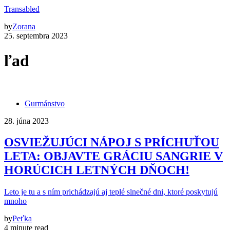
Transabled
by
Zorana
25. septembra 2023
ľad
Gurmánstvo
28. júna 2023
OSVIEŽUJÚCI NÁPOJ S PRÍCHUŤOU
LETA: OBJAVTE GRÁCIU SANGRIE V
HORÚCICH LETNÝCH DŇOCH!
Leto je tu a s ním prichádzajú aj teplé slnečné dni, ktoré poskytujú
mnoho
by
Peťka
4 minute read