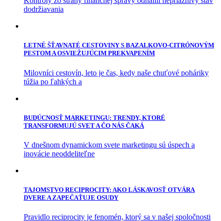
Kontroly zo strany finančnej správy odhalili nepriaznivý stav
dodržiavania
LETNÉ ŠŤAVNATÉ CESTOVINY S BAZALKOVO-CITRÓNOVÝM
PESTOM A OSVIEŽUJÚCIM PREKVAPENÍM
Milovníci cestovín, leto je čas, kedy naše chuťové poháriky
túžia po ľahkých a
BUDÚCNOSŤ MARKETINGU: TRENDY, KTORÉ
TRANSFORMUJÚ SVET A ČO NÁS ČAKÁ
V dnešnom dynamickom svete marketingu sú úspech a
inovácie neoddeliteľne
TAJOMSTVO RECIPROCITY: AKO LÁSKAVOSŤ OTVÁRA
DVERE A ZAPEČAŤUJE OSUDY
Pravidlo reciprocity je fenomén, ktorý sa v našej spoločnosti