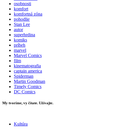
osobnosti
komfort
komfortná zóna
pohodlie
Stan Lee
autor
superhrdina
komiks
príbeh
marvel
Marvel Comics
film
kinematografia
captain america
Spiderman
Martin Goodman
Timely Comics
DC Comics
My tvoríme, vy čítate. Užívajte.
Kultúra