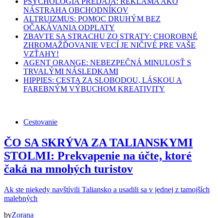
PSYCHOLÓGIA PREDAJA: REKLAMA AKO
NÁSTRAHA OBCHODNÍKOV
ALTRUIZMUS: POMOC DRUHÝM BEZ
OČAKÁVANIA ODPLATY
ZBAVTE SA STRACHU ZO STRATY: CHOROBNÉ
ZHROMAŽĎOVANIE VECÍ JE NIČIVÉ PRE VAŠE
VZŤAHY!
AGENT ORANGE: NEBEZPEČNÁ MINULOSŤ S
TRVALÝMI NÁSLEDKAMI
HIPPIES: CESTA ZA SLOBODOU, LÁSKOU A
FAREBNÝM VÝBUCHOM KREATIVITY
Cestovanie
ČO SA SKRÝVA ZA TALIANSKYMI
STOLMI: Prekvapenie na účte, ktoré
čaká na mnohých turistov
Ak ste niekedy navštívili Taliansko a usadili sa v jednej z tamojších
malebných
by
Zorana