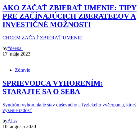
AKO ZAČAŤ ZBIERAŤ UMENIE: TIPY
PRE ZAČÍNAJÚCICH ZBERATEĽOV A
INVESTIČNÉ MOŽNOSTI
CHCEM ZAČAŤ ZBIERAŤ UMENIE
by
#deepai
17. mája 2023
Zdravie
SPRIEVODCA VYHORENÍM:
STARAJTE SA O SEBA
Syndróm vyhorenia je stav duševného a fyzického vyčerpania, ktorý
vyženie radosť
by
Aliss
10. augusta 2020