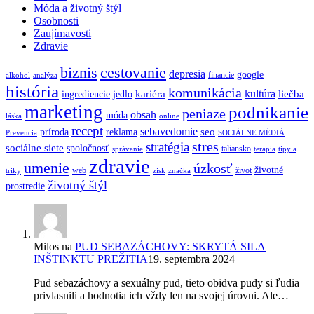
Móda a životný štýl
Osobnosti
Zaujímavosti
Zdravie
biznis
cestovanie
depresia
google
financie
alkohol
analýza
história
komunikácia
kultúra
kariéra
liečba
ingrediencie
jedlo
marketing
podnikanie
peniaze
obsah
móda
láska
online
recept
sebavedomie
seo
príroda
reklama
Prevencia
SOCIÁLNE MÉDIÁ
stres
stratégia
sociálne siete
spoločnosť
taliansko
správanie
terapia
tipy a
zdravie
umenie
úzkosť
životné
web
život
triky
zisk
značka
životný štýl
prostredie
Milos
na
PUD SEBAZÁCHOVY: SKRYTÁ SILA
INŠTINKTU PREŽITIA
19. septembra 2024
Pud sebazáchovy a sexuálny pud, tieto obidva pudy si ľudia
privlasnili a hodnotia ich vždy len na svojej úrovni. Ale…