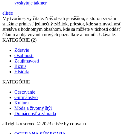
vyskytuje takmer
elisée
My tvoríme, vy čítate. Náš obsah je vášňou, s ktorou sa vám
snažíme priniesť jedinečný zážitok, priestor, kde sa zmyselnosť
stretáva s hodnotným obsahom, kde sa môžete v tichosti oddať
čítaniu a objavovaniu nových poznatkov a hodnôt. Užívajte.
KATEGÓRIE (2)
Zdravie
Osobnosti
Zaujímavosti
Biznis
História
KATEGÓRIE
Cestovanie
Gurmánstvo
Kultúra
Móda a životný štýl
Domácnosť a záhrada
all rights reserved © 2023 elisée by copyana
OCHRANA SÚKROMIA