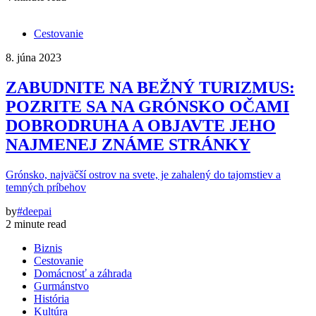
Cestovanie
8. júna 2023
ZABUDNITE NA BEŽNÝ TURIZMUS:
POZRITE SA NA GRÓNSKO OČAMI
DOBRODRUHA A OBJAVTE JEHO
NAJMENEJ ZNÁME STRÁNKY
Grónsko, najväčší ostrov na svete, je zahalený do tajomstiev a
temných príbehov
by
#deepai
2 minute read
Biznis
Cestovanie
Domácnosť a záhrada
Gurmánstvo
História
Kultúra