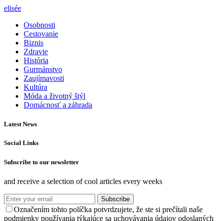
elisée
Osobnosti
Cestovanie
Biznis
Zdravie
História
Gurmánstvo
Zaujímavosti
Kultúra
Móda a životný štýl
Domácnosť a záhrada
Latest News
Social Links
Subscribe to our newsletter
and receive a selection of cool articles every weeks
Subscribe
Označením tohto políčka potvrdzujete, že ste si prečítali naše
podmienky používania týkajúce sa uchovávania údajov odoslaných