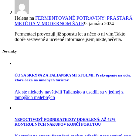
Helena
na
FERMENTOVANÉ POTRAVINY: PRASTARÁ
METÓDA V MODERNOM ŠATE
9. januára 2024
Fermentaci provozují již spoustu let a něco o ní vím.Takto
dobře sestavené a ucelené informace jsem,nikde,nečetla.
Novinky
ČO SA SKRÝVA ZA TALIANSKYMI STOLMI: Prekvapenie na účte,
ktoré čaká na mnohých turistov
Ak ste niekedy navštívili Taliansko a usadili sa v jednej z
tamojších malebných
NEPOCTIVOSŤ PODNIKATEĽOV ODHALENÁ: AŽ 42%
KONTROLNÝCH NÁKUPOV KONČÍ POKUTOU