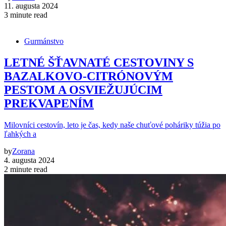
11. augusta 2024
3 minute read
Gurmánstvo
LETNÉ ŠŤAVNATÉ CESTOVINY S
BAZALKOVO-CITRÓNOVÝM
PESTOM A OSVIEŽUJÚCIM
PREKVAPENÍM
Milovníci cestovín, leto je čas, kedy naše chuťové poháriky túžia po
ľahkých a
by
Zorana
4. augusta 2024
2 minute read