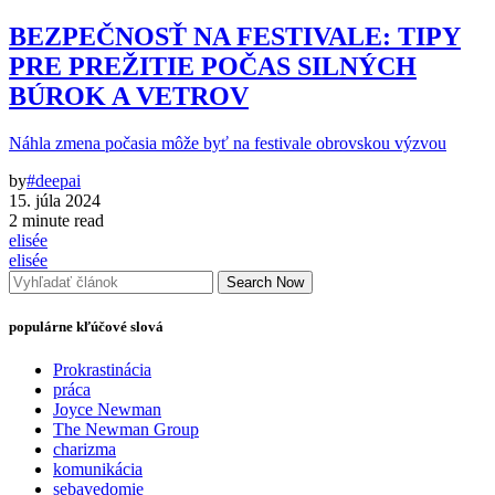
BEZPEČNOSŤ NA FESTIVALE: TIPY
PRE PREŽITIE POČAS SILNÝCH
BÚROK A VETROV
Náhla zmena počasia môže byť na festivale obrovskou výzvou
by
#deepai
15. júla 2024
2 minute read
elisée
elisée
Search Now
populárne kľúčové slová
Prokrastinácia
práca
Joyce Newman
The Newman Group
charizma
komunikácia
sebavedomie