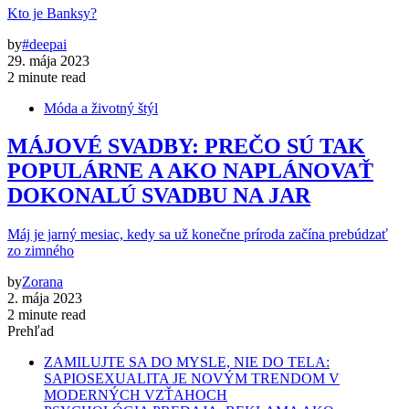
Kto je Banksy?
by
#deepai
29. mája 2023
2 minute read
Móda a životný štýl
MÁJOVÉ SVADBY: PREČO SÚ TAK
POPULÁRNE A AKO NAPLÁNOVAŤ
DOKONALÚ SVADBU NA JAR
Máj je jarný mesiac, kedy sa už konečne príroda začína prebúdzať
zo zimného
by
Zorana
2. mája 2023
2 minute read
Prehľad
ZAMILUJTE SA DO MYSLE, NIE DO TELA:
SAPIOSEXUALITA JE NOVÝM TRENDOM V
MODERNÝCH VZŤAHOCH