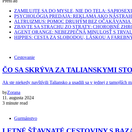
Prehľad
ZAMILUJTE SA DO MYSLE, NIE DO TELA: SAPIO
PSYCHOLÓGIA PREDAJA: REKLAMA AKO NÁSTRA
ALTRUIZMUS: POMOC DRUHÝM BEZ OČAKÁVANIA
ZBAVTE SA STRACHU ZO STRATY: CHOROBNÉ ZHRO
AGENT ORANGE: NEBEZPEČNÁ MINULOSŤ S TRVA
HIPPIES: CESTA ZA SLOBODOU, LÁSKOU A FARE
Cestovanie
ČO SA SKRÝVA ZA TALIANSKYMI STOLMI: 
Ak ste niekedy navštívili Taliansko a usadili sa v jednej z tamojších 
by
Zorana
11. augusta 2024
3 minute read
Gurmánstvo
LETNÉ ŠŤAVNATÉ CESTOVINY S BA