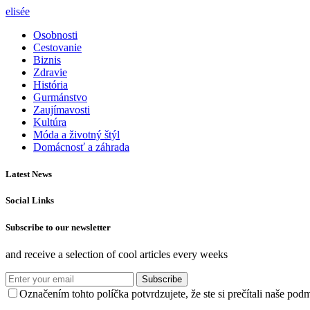
elisée
Osobnosti
Cestovanie
Biznis
Zdravie
História
Gurmánstvo
Zaujímavosti
Kultúra
Móda a životný štýl
Domácnosť a záhrada
Latest News
Social Links
Subscribe to our newsletter
and receive a selection of cool articles every weeks
Subscribe
Označením tohto políčka potvrdzujete, že ste si prečítali naše po