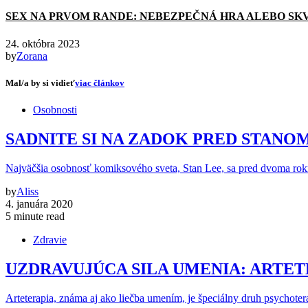
SEX NA PRVOM RANDE: NEBEZPEČNÁ HRA ALEBO SK
24. októbra 2023
by
Zorana
Mal/a by si vidieť
viac článkov
Osobnosti
SADNITE SI NA ZADOK PRED STANO
Najväčšia osobnosť komiksového sveta, Stan Lee, sa pred dvoma rok
by
Aliss
4. januára 2020
5 minute read
Zdravie
UZDRAVUJÚCA SILA UMENIA: ARTET
Arteterapia, známa aj ako liečba umením, je špeciálny druh psychoter