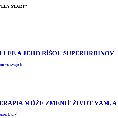
VELÝ ŠTART?
M LEE A JEHO RÍŠOU SUPERHRDINOV
mi vo svojich
ERAPIA MÔŽE ZMENIŤ ŽIVOT VÁM, A
apie, ktorý