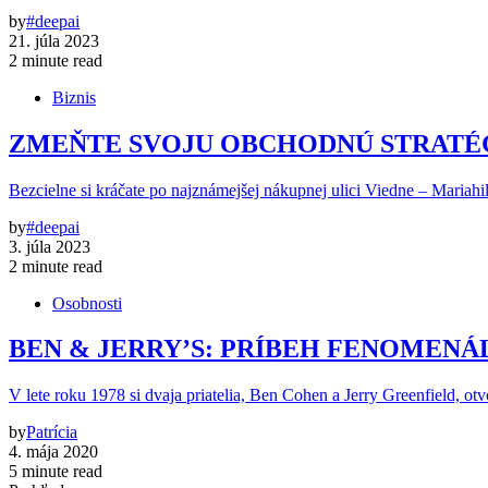
by
#deepai
21. júla 2023
2 minute read
Biznis
ZMEŇTE SVOJU OBCHODNÚ STRATÉGI
Bezcielne si kráčate po najznámejšej nákupnej ulici Viedne – Mariahil
by
#deepai
3. júla 2023
2 minute read
Osobnosti
BEN & JERRY’S: PRÍBEH FENOMEN
V lete roku 1978 si dvaja priatelia, Ben Cohen a Jerry Greenfield, otvo
by
Patrícia
4. mája 2020
5 minute read