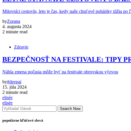
Milovníci cestovín, leto je čas, kedy naše chuťové poháriky túžia po 
by
Zorana
4. augusta 2024
2 minute read
Zdravie
BEZPEČNOSŤ NA FESTIVALE: TIPY P
Náhla zmena počasia môže byť na festivale obrovskou výzvou
by
#deepai
15. júla 2024
2 minute read
elisée
elisée
Search Now
populárne kľúčové slová