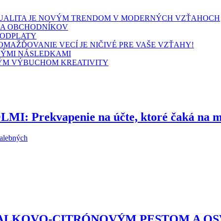
SEXUALITA JE NOVÝM TRENDOM V MODERNÝCH VZŤAHOCH
HA OBCHODNÍKOV
 ODPLATY
MAŽĎOVANIE VECÍ JE NIČIVÉ PRE VAŠE VZŤAHY!
LÝMI NÁSLEDKAMI
BNÝM VÝBUCHOM KREATIVITY
Prekvapenie na účte, ktoré čaká na mn
malebných
ZALKOVO-CITRÓNOVÝM PESTOM A O