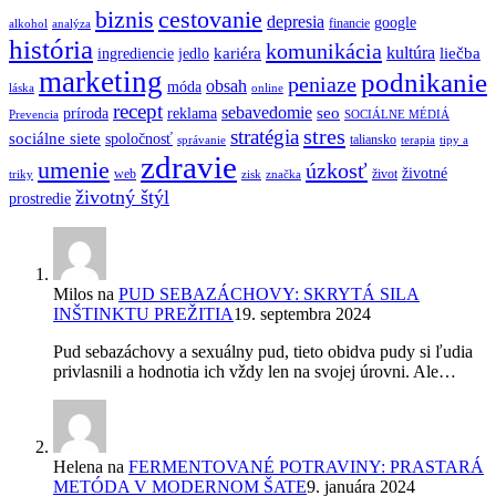
biznis
cestovanie
depresia
google
financie
alkohol
analýza
história
komunikácia
kultúra
kariéra
liečba
ingrediencie
jedlo
marketing
podnikanie
peniaze
obsah
móda
láska
online
recept
sebavedomie
seo
príroda
reklama
Prevencia
SOCIÁLNE MÉDIÁ
stres
stratégia
sociálne siete
spoločnosť
taliansko
správanie
terapia
tipy a
zdravie
umenie
úzkosť
životné
web
život
triky
zisk
značka
životný štýl
prostredie
Milos
na
PUD SEBAZÁCHOVY: SKRYTÁ SILA
INŠTINKTU PREŽITIA
19. septembra 2024
Pud sebazáchovy a sexuálny pud, tieto obidva pudy si ľudia
privlasnili a hodnotia ich vždy len na svojej úrovni. Ale…
Helena
na
FERMENTOVANÉ POTRAVINY: PRASTARÁ
METÓDA V MODERNOM ŠATE
9. januára 2024