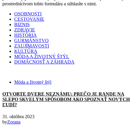
prostredníctvom tohto formulára a súhlasíte s nimi.
OSOBNOSTI
CESTOVANIE
BIZNIS
ZDRAVIE
HISTÓRIA
GURMÁNSTVO
ZAUJÍMAVOSTI
KULTÚRA
MÓDA A ŽIVOTNÝ ŠTÝL
DOMÁCNOSŤ A ZÁHRADA
Móda a životný štýl
OTVORTE DVERE NEZNÁMU: PREČO JE RANDE NA
SLEPO SKVELÝM SPÔSOBOM AKO SPOZNAŤ NOVÝCH
ĽUDÍ?
31. októbra 2023
by
Zorana