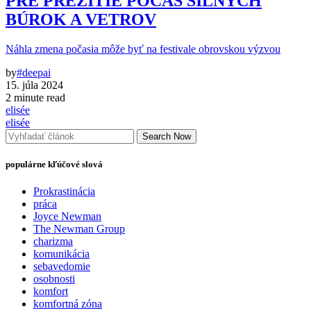
PRE PREŽITIE POČAS SILNÝCH
BÚROK A VETROV
Náhla zmena počasia môže byť na festivale obrovskou výzvou
by
#deepai
15. júla 2024
2 minute read
elisée
elisée
Search Now
populárne kľúčové slová
Prokrastinácia
práca
Joyce Newman
The Newman Group
charizma
komunikácia
sebavedomie
osobnosti
komfort
komfortná zóna