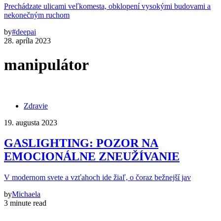
Prechádzate ulicami veľkomesta, obklopení vysokými budovami a
nekonečným ruchom
by
#deepai
28. apríla 2023
manipulátor
Zdravie
19. augusta 2023
GASLIGHTING: POZOR NA
EMOCIONÁLNE ZNEUŽÍVANIE
V modernom svete a vzťahoch ide žiaľ, o čoraz bežnejší jav
by
Michaela
3 minute read