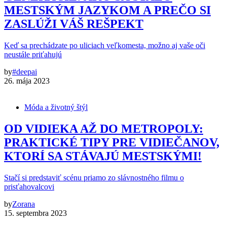
MESTSKÝM JAZYKOM A PREČO SI
ZASLÚŽI VÁŠ REŠPEKT
Keď sa prechádzate po uliciach veľkomesta, možno aj vaše oči
neustále priťahujú
by
#deepai
26. mája 2023
Móda a životný štýl
OD VIDIEKA AŽ DO METROPOLY:
PRAKTICKÉ TIPY PRE VIDIEČANOV,
KTORÍ SA STÁVAJÚ MESTSKÝMI!
Stačí si predstaviť scénu priamo zo slávnostného filmu o
prisťahovalcovi
by
Zorana
15. septembra 2023