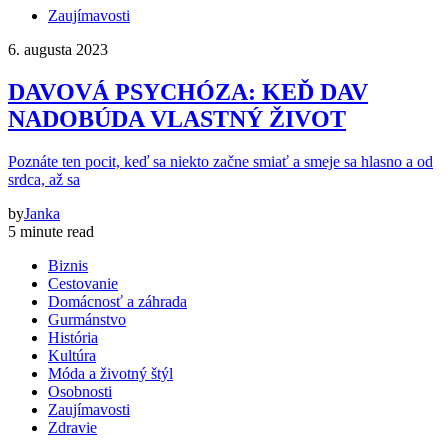
Zaujímavosti
6. augusta 2023
DAVOVÁ PSYCHÓZA: KEĎ DAV
NADOBÚDA VLASTNÝ ŽIVOT
Poznáte ten pocit, keď sa niekto začne smiať a smeje sa hlasno a od
srdca, až sa
by
Janka
5 minute read
Biznis
Cestovanie
Domácnosť a záhrada
Gurmánstvo
História
Kultúra
Móda a životný štýl
Osobnosti
Zaujímavosti
Zdravie