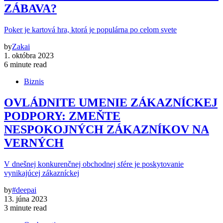
ZÁBAVA?
Poker je kartová hra, ktorá je populárna po celom svete
by
Zakai
1. októbra 2023
6 minute read
Biznis
OVLÁDNITE UMENIE ZÁKAZNÍCKEJ
PODPORY: ZMEŇTE
NESPOKOJNÝCH ZÁKAZNÍKOV NA
VERNÝCH
V dnešnej konkurenčnej obchodnej sfére je poskytovanie
vynikajúcej zákazníckej
by
#deepai
13. júna 2023
3 minute read