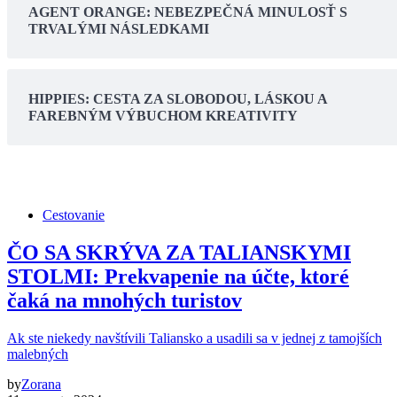
AGENT ORANGE: NEBEZPEČNÁ MINULOSŤ S
TRVALÝMI NÁSLEDKAMI
HIPPIES: CESTA ZA SLOBODOU, LÁSKOU A
FAREBNÝM VÝBUCHOM KREATIVITY
Cestovanie
ČO SA SKRÝVA ZA TALIANSKYMI
STOLMI: Prekvapenie na účte, ktoré
čaká na mnohých turistov
Ak ste niekedy navštívili Taliansko a usadili sa v jednej z tamojších
malebných
by
Zorana