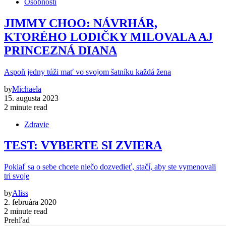
Osobnosti
JIMMY CHOO: NÁVRHÁR,
KTORÉHO LODIČKY MILOVALA AJ
PRINCEZNÁ DIANA
Aspoň jedny túži mať vo svojom šatníku každá žena
by
Michaela
15. augusta 2023
2 minute read
Zdravie
TEST: VYBERTE SI ZVIERA
Pokiaľ sa o sebe chcete niečo dozvedieť, stačí, aby ste vymenovali
tri svoje
by
Aliss
2. februára 2020
2 minute read
Prehľad