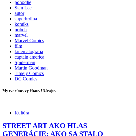
pohodlie
Stan Lee
autor
superhrdina
komiks
príbeh
marvel
Marvel Comics
film
kinematografia
captain america
Spiderman
Martin Goodman
Timely Comics
DC Comics
My tvoríme, vy čítate. Užívajte.
Kultúra
STREET ART AKO HLAS
GENERÁCIE: AKO SA STALO