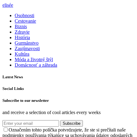
elisée
Osobnosti
Cestovanie
Biznis
Zdravie
História
Gurmánstvo
Zaujímavosti
Kultúra
Móda a životný štýl
Domácnosť a záhrada
Latest News
Social Links
Subscribe to our newsletter
and receive a selection of cool articles every weeks
Subscribe
Označením tohto políčka potvrdzujete, že ste si prečítali naše
podmienky používania týkajúce sa uchovávania údajov odoslaných