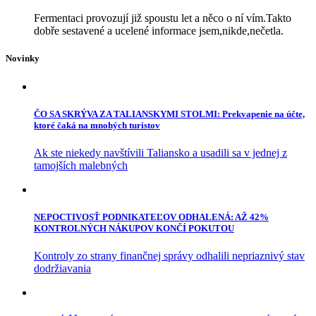
Fermentaci provozují již spoustu let a něco o ní vím.Takto
dobře sestavené a ucelené informace jsem,nikde,nečetla.
Novinky
ČO SA SKRÝVA ZA TALIANSKYMI STOLMI: Prekvapenie na účte,
ktoré čaká na mnohých turistov
Ak ste niekedy navštívili Taliansko a usadili sa v jednej z
tamojších malebných
NEPOCTIVOSŤ PODNIKATEĽOV ODHALENÁ: AŽ 42%
KONTROLNÝCH NÁKUPOV KONČÍ POKUTOU
Kontroly zo strany finančnej správy odhalili nepriaznivý stav
dodržiavania