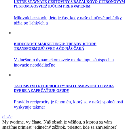
LETNÉ ŠŤAVNATÉ CESTOVINY S BAZALKOVO-CITRÓNOVÝM
PESTOM A OSVIEŽUJÚCIM PREKVAPENÍM
Milovníci cestovín, leto je čas, kedy naše chuťové poháriky
túžia po ľahkých a
BUDÚCNOSŤ MARKETINGU: TRENDY, KTORÉ
TRANSFORMUJÚ SVET A ČO NÁS ČAKÁ
V dnešnom dynamickom svete marketingu sú úspech a
inovácie neoddeliteľne
TAJOMSTVO RECIPROCITY: AKO LÁSKAVOSŤ OTVÁRA
DVERE A ZAPEČAŤUJE OSUDY
Pravidlo reciprocity je fenomén, ktorý sa v našej spoločnosti
vyskytuje takmer
elisée
My tvoríme, vy čítate. Náš obsah je vášňou, s ktorou sa vám
snažíme priniesť jedinečný zážitok, priestor, kde sa zmyselnosť