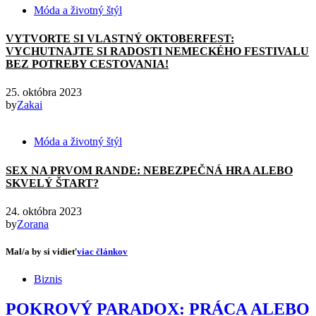
Móda a životný štýl
VYTVORTE SI VLASTNÝ OKTOBERFEST:
VYCHUTNAJTE SI RADOSTI NEMECKÉHO FESTIVALU
BEZ POTREBY CESTOVANIA!
25. októbra 2023
by
Zakai
Móda a životný štýl
SEX NA PRVOM RANDE: NEBEZPEČNÁ HRA ALEBO
SKVELÝ ŠTART?
24. októbra 2023
by
Zorana
Mal/a by si vidieť
viac článkov
Biznis
POKROVÝ PARADOX: PRÁCA ALEBO