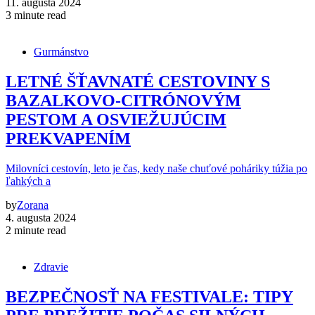
11. augusta 2024
3 minute read
Gurmánstvo
LETNÉ ŠŤAVNATÉ CESTOVINY S
BAZALKOVO-CITRÓNOVÝM
PESTOM A OSVIEŽUJÚCIM
PREKVAPENÍM
Milovníci cestovín, leto je čas, kedy naše chuťové poháriky túžia po
ľahkých a
by
Zorana
4. augusta 2024
2 minute read
Zdravie
BEZPEČNOSŤ NA FESTIVALE: TIPY