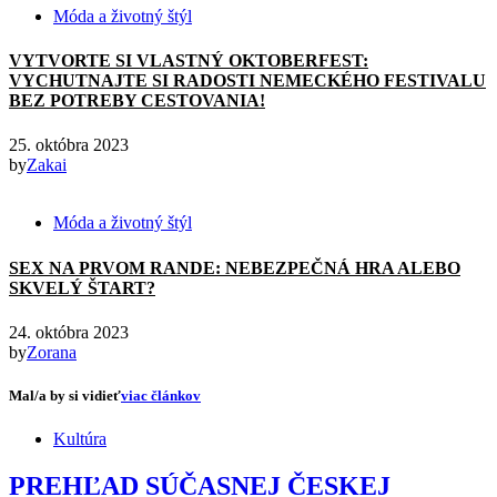
Móda a životný štýl
VYTVORTE SI VLASTNÝ OKTOBERFEST:
VYCHUTNAJTE SI RADOSTI NEMECKÉHO FESTIVALU
BEZ POTREBY CESTOVANIA!
25. októbra 2023
by
Zakai
Móda a životný štýl
SEX NA PRVOM RANDE: NEBEZPEČNÁ HRA ALEBO
SKVELÝ ŠTART?
24. októbra 2023
by
Zorana
Mal/a by si vidieť
viac článkov
Kultúra
PREHĽAD SÚČASNEJ ČESKEJ