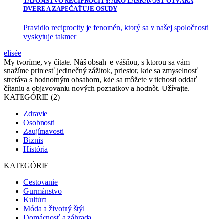
TAJOMSTVO RECIPROCITY: AKO LÁSKAVOSŤ OTVÁRA
DVERE A ZAPEČAŤUJE OSUDY
Pravidlo reciprocity je fenomén, ktorý sa v našej spoločnosti
vyskytuje takmer
elisée
My tvoríme, vy čítate. Náš obsah je vášňou, s ktorou sa vám
snažíme priniesť jedinečný zážitok, priestor, kde sa zmyselnosť
stretáva s hodnotným obsahom, kde sa môžete v tichosti oddať
čítaniu a objavovaniu nových poznatkov a hodnôt. Užívajte.
KATEGÓRIE (2)
Zdravie
Osobnosti
Zaujímavosti
Biznis
História
KATEGÓRIE
Cestovanie
Gurmánstvo
Kultúra
Móda a životný štýl
Domácnosť a záhrada