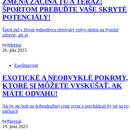
ZMENA ZAČÍNA TU A TERAZ:
ŠPORTOM PREBUĎTE VAŠE SKRYTÉ
POTENCIÁLY!
Šport má v živote jednotlivca obrovský vplyv nielen na fyzické
zdravie, ale aj
by
#deepai
26. júla 2023
Zaujímavosti
EXOTICKÉ A NEOBVYKLÉ POKRMY,
KTORÉ SI MÔŽETE VYSKÚŠAŤ. AK
MÁTE ODVAHU!
Ak by ste boli na dobrodružnej ceste sveta a prechádzali by ste sa po
uličkách
by
#deepai
19. júna 2023