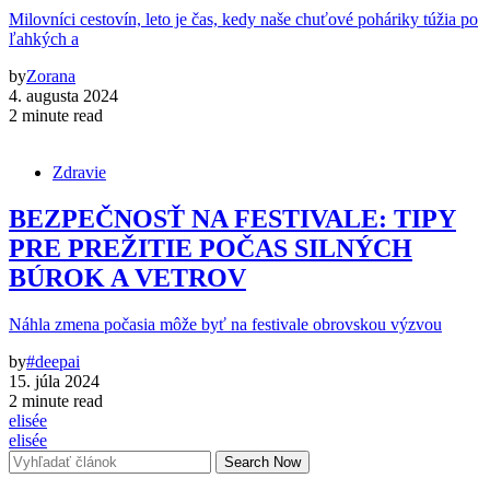
Milovníci cestovín, leto je čas, kedy naše chuťové poháriky túžia po
ľahkých a
by
Zorana
4. augusta 2024
2 minute read
Zdravie
BEZPEČNOSŤ NA FESTIVALE: TIPY
PRE PREŽITIE POČAS SILNÝCH
BÚROK A VETROV
Náhla zmena počasia môže byť na festivale obrovskou výzvou
by
#deepai
15. júla 2024
2 minute read
elisée
elisée
Search Now