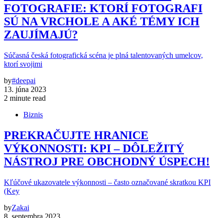
FOTOGRAFIE: KTORÍ FOTOGRAFI
SÚ NA VRCHOLE A AKÉ TÉMY ICH
ZAUJÍMAJÚ?
Súčasná česká fotografická scéna je plná talentovaných umelcov,
ktorí svojimi
by
#deepai
13. júna 2023
2 minute read
Biznis
PREKRAČUJTE HRANICE
VÝKONNOSTI: KPI – DÔLEŽITÝ
NÁSTROJ PRE OBCHODNÝ ÚSPECH!
Kľúčové ukazovatele výkonnosti – často označované skratkou KPI
(Key
by
Zakai
8. septembra 2023