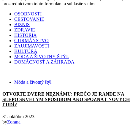
prostredníctvom tohto formulára a súhlasíte s nimi.
OSOBNOSTI
CESTOVANIE
BIZNIS
ZDRAVIE
HISTÓRIA
GURMÁNSTVO
ZAUJÍMAVOSTI
KULTÚRA
MÓDA A ŽIVOTNÝ ŠTÝL
DOMÁCNOSŤ A ZÁHRADA
Móda a životný štýl
OTVORTE DVERE NEZNÁMU: PREČO JE RANDE NA
SLEPO SKVELÝM SPÔSOBOM AKO SPOZNAŤ NOVÝCH
ĽUDÍ?
31. októbra 2023
by
Zorana