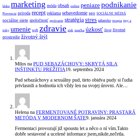
marketing
podnikanie
peniaze
obsah
móda
láska
online
recept
sebavedomie
seo
príroda
reklama
Prevencia
SOCIÁLNE MÉDIÁ
stres
stratégia
sociálne siete
spoločnosť
taliansko
správanie
terapia
tipy a
zdravie
umenie
úzkosť
životné
web
život
triky
zisk
značka
životný štýl
prostredie
Milos
na
PUD SEBAZÁCHOVY: SKRYTÁ SILA
INŠTINKTU PREŽITIA
19. septembra 2024
Pud sebazáchovy a sexuálny pud, tieto obidva pudy si ľudia
privlasnili a hodnotia ich vždy len na svojej úrovni. Ale…
Helena
na
FERMENTOVANÉ POTRAVINY: PRASTARÁ
METÓDA V MODERNOM ŠATE
9. januára 2024
Fermentaci provozují již spoustu let a něco o ní vím.Takto
dobře sestavené a ucelené informace jsem,nikde,nečetla.