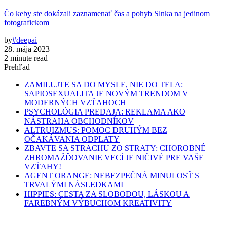
Čo keby ste dokázali zaznamenať čas a pohyb Slnka na jedinom
fotografickom
by
#deepai
28. mája 2023
2 minute read
Prehľad
ZAMILUJTE SA DO MYSLE, NIE DO TELA:
SAPIOSEXUALITA JE NOVÝM TRENDOM V
MODERNÝCH VZŤAHOCH
PSYCHOLÓGIA PREDAJA: REKLAMA AKO
NÁSTRAHA OBCHODNÍKOV
ALTRUIZMUS: POMOC DRUHÝM BEZ
OČAKÁVANIA ODPLATY
ZBAVTE SA STRACHU ZO STRATY: CHOROBNÉ
ZHROMAŽĎOVANIE VECÍ JE NIČIVÉ PRE VAŠE
VZŤAHY!
AGENT ORANGE: NEBEZPEČNÁ MINULOSŤ S
TRVALÝMI NÁSLEDKAMI
HIPPIES: CESTA ZA SLOBODOU, LÁSKOU A
FAREBNÝM VÝBUCHOM KREATIVITY