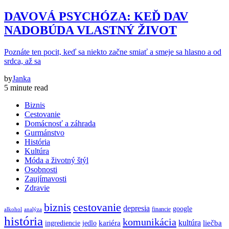
DAVOVÁ PSYCHÓZA: KEĎ DAV
NADOBÚDA VLASTNÝ ŽIVOT
Poznáte ten pocit, keď sa niekto začne smiať a smeje sa hlasno a od
srdca, až sa
by
Janka
5 minute read
Biznis
Cestovanie
Domácnosť a záhrada
Gurmánstvo
História
Kultúra
Móda a životný štýl
Osobnosti
Zaujímavosti
Zdravie
biznis
cestovanie
depresia
google
financie
alkohol
analýza
história
komunikácia
kultúra
kariéra
liečba
ingrediencie
jedlo