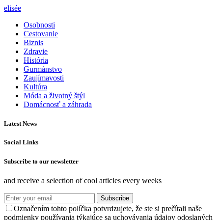
elisée
Osobnosti
Cestovanie
Biznis
Zdravie
História
Gurmánstvo
Zaujímavosti
Kultúra
Móda a životný štýl
Domácnosť a záhrada
Latest News
Social Links
Subscribe to our newsletter
and receive a selection of cool articles every weeks
Subscribe
Označením tohto políčka potvrdzujete, že ste si prečítali naše
podmienky používania týkajúce sa uchovávania údajov odoslaných