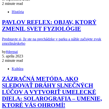
2 minute read
História
PAVLOV REFLEX: OBJAV, KTORÝ
ZMENIL SVET FYZIOLÓGIE
Predstavte si, že ste na prechádzke v parku a náhle začujete zvuk
zmrzlinárskeho
by
#deepai
5. apríla 2023
2 minute read
Kultúra
ZÁZRAČNÁ METÓDA, AKO
SLEDOVAŤ DRÁHY SLNEČNÝCH
LÚČOV A VYTVORIŤ UMELECKÉ
DIELA: SOLAROGRAFIA – UMENIE,
KTORÉ VÁS OHROMÍ!