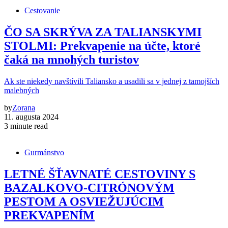
Cestovanie
ČO SA SKRÝVA ZA TALIANSKYMI
STOLMI: Prekvapenie na účte, ktoré
čaká na mnohých turistov
Ak ste niekedy navštívili Taliansko a usadili sa v jednej z tamojších
malebných
by
Zorana
11. augusta 2024
3 minute read
Gurmánstvo
LETNÉ ŠŤAVNATÉ CESTOVINY S
BAZALKOVO-CITRÓNOVÝM
PESTOM A OSVIEŽUJÚCIM
PREKVAPENÍM