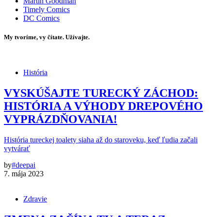
Martin Goodman
Timely Comics
DC Comics
My tvoríme, vy čítate. Užívajte.
História
VYSKÚŠAJTE TURECKÝ ZÁCHOD:
HISTÓRIA A VÝHODY DREPOVÉHO
VYPRÁZDŇOVANIA!
História tureckej toalety siaha až do staroveku, keď ľudia začali
vytvárať
by
#deepai
7. mája 2023
Zdravie