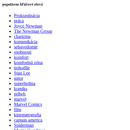
populárne kľúčové slová
Prokrastinácia
práca
Joyce Newman
The Newman Group
charizma
komunikácia
sebavedomie
osobnosti
komfort
komfortná zóna
pohodlie
Stan Lee
autor
superhrdina
komiks
príbeh
marvel
Marvel Comics
film
kinematografia
captain america
Spiderman