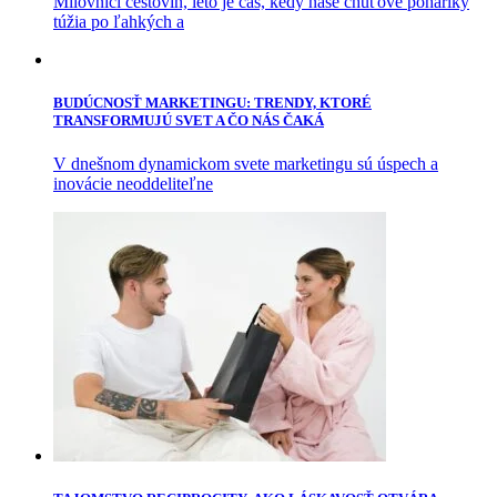
Milovníci cestovín, leto je čas, kedy naše chuťové poháriky
túžia po ľahkých a
BUDÚCNOSŤ MARKETINGU: TRENDY, KTORÉ
TRANSFORMUJÚ SVET A ČO NÁS ČAKÁ
V dnešnom dynamickom svete marketingu sú úspech a
inovácie neoddeliteľne