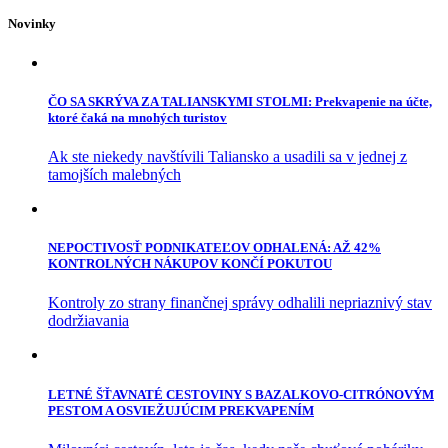
Novinky
ČO SA SKRÝVA ZA TALIANSKYMI STOLMI: Prekvapenie na účte,
ktoré čaká na mnohých turistov
Ak ste niekedy navštívili Taliansko a usadili sa v jednej z
tamojších malebných
NEPOCTIVOSŤ PODNIKATEĽOV ODHALENÁ: AŽ 42%
KONTROLNÝCH NÁKUPOV KONČÍ POKUTOU
Kontroly zo strany finančnej správy odhalili nepriaznivý stav
dodržiavania
LETNÉ ŠŤAVNATÉ CESTOVINY S BAZALKOVO-CITRÓNOVÝM
PESTOM A OSVIEŽUJÚCIM PREKVAPENÍM