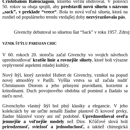
Cristóbalom Balenciagom
, ktorého veľmi obdivoval. V polovici
50. rokov sa obaja spojili, aby
predstavili novú siluetu s názvom
„sack”, v preklade “vrece“
. Bola to nová voľná silueta, ktorá na
rozdiel od populárneho trendu vtedajšej doby
nezvýrazňovala pás
.
Givenchy debutoval so siluetou šiat “Sack” v roku 1957. Zdro
VZNIK ŠTÝLU PARISIAN CHIC
V 60. rokoch 20. storočia začal Givenchy vo svojich návrhoch
uprednostňovať
kratšie línie a rovnejšie siluety
, ktoré boli výrazne
ovplyvnené aspektmi mladej kultúry.
Nový štýl, ktorý zaviedol Hubert de Givenchy, vznikol na popud
novej atmosféry v Paríži. Vyššia vrstva sa už začala nudiť
Christianom Diorom a jeho prísnymi pravidlami, korzetmi a
krinolínami. Duch povojnového obdobia už pominul a žiadalo sa
niečo nové.
Givenchyho vlastný štýl bol plný klasiky a elegancie. V jeho
kolekciách by ste určite nenašli žiadne plastové či kovové prvky,
žiadne bláznivé vzory ani nič podobné.
Uprednostňoval oveľa
jemnejšie a voľnejšie modely
než Dior. Kľúčové slová boli
prirodzenosť, sviežosť a jednoduchosť,
a taktiež chirurgická