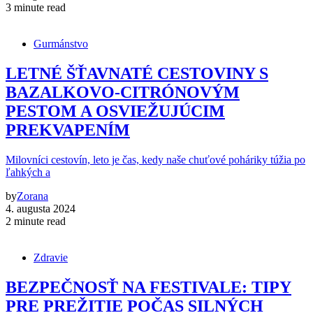
3 minute read
Gurmánstvo
LETNÉ ŠŤAVNATÉ CESTOVINY S
BAZALKOVO-CITRÓNOVÝM
PESTOM A OSVIEŽUJÚCIM
PREKVAPENÍM
Milovníci cestovín, leto je čas, kedy naše chuťové poháriky túžia po
ľahkých a
by
Zorana
4. augusta 2024
2 minute read
Zdravie
BEZPEČNOSŤ NA FESTIVALE: TIPY
PRE PREŽITIE POČAS SILNÝCH