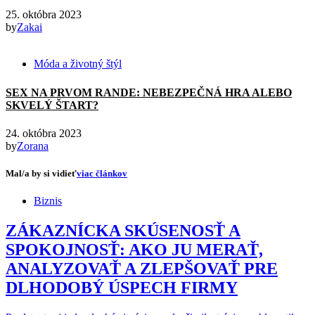
25. októbra 2023
by
Zakai
Móda a životný štýl
SEX NA PRVOM RANDE: NEBEZPEČNÁ HRA ALEBO
SKVELÝ ŠTART?
24. októbra 2023
by
Zorana
Mal/a by si vidieť
viac článkov
Biznis
ZÁKAZNÍCKA SKÚSENOSŤ A
SPOKOJNOSŤ: AKO JU MERAŤ,
ANALYZOVAŤ A ZLEPŠOVAŤ PRE
DLHODOBÝ ÚSPECH FIRMY