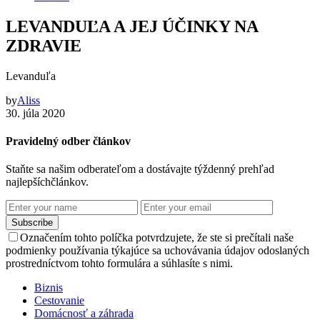
LEVANDUĽA A JEJ ÚČINKY NA
ZDRAVIE
Levanduľa
by
Aliss
30. júla 2020
Pravidelný odber článkov
Staňte sa našim odberateľom a dostávajte týždenný prehľad
najlepšíchčlánkov.
Subscribe
Označením tohto políčka potvrdzujete, že ste si prečítali naše
podmienky používania týkajúce sa uchovávania údajov odoslaných
prostredníctvom tohto formulára a súhlasíte s nimi.
Biznis
Cestovanie
Domácnosť a záhrada