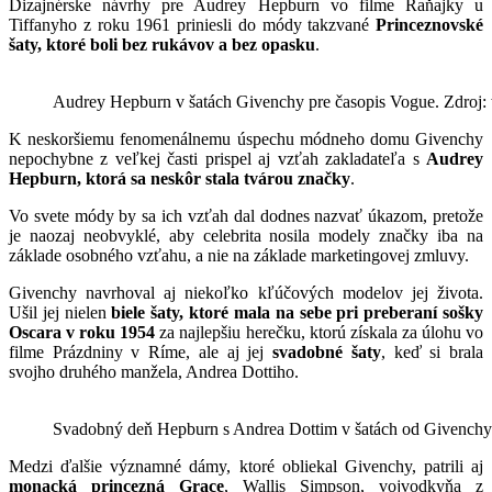
Dizajnérske návrhy pre Audrey Hepburn vo filme Raňajky u
Tiffanyho z roku 1961 priniesli do módy takzvané
Princeznovské
šaty, ktoré boli bez rukávov a bez opasku
.
Audrey Hepburn v šatách Givenchy pre časopis Vogue. Zdroj
K neskoršiemu fenomenálnemu úspechu módneho domu Givenchy
nepochybne z veľkej časti prispel aj vzťah zakladateľa s
Audrey
Hepburn, ktorá sa neskôr stala tvárou značky
.
Vo svete módy by sa ich vzťah dal dodnes nazvať úkazom, pretože
je naozaj neobvyklé, aby celebrita nosila modely značky iba na
základe osobného vzťahu, a nie na základe marketingovej zmluvy.
Givenchy navrhoval aj niekoľko kľúčových modelov jej života.
Ušil jej nielen
biele šaty, ktoré mala na sebe pri preberaní sošky
Oscara v roku 1954
za najlepšiu herečku, ktorú získala za úlohu vo
filme Prázdniny v Ríme, ale aj jej
svadobné šaty
, keď si brala
svojho druhého manžela, Andrea Dottiho.
Svadobný deň Hepburn s Andrea Dottim v šatách od Givenchy
Medzi ďalšie významné dámy, ktoré obliekal Givenchy, patrili aj
monacká princezná Grace
, Wallis Simpson, vojvodkyňa z