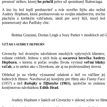
presnosť strihov, ktorej
ho priučil
práve už spomínaný Balenciaga.
A kto by bol lepší predstaviteľ a tvár nového štýlu ako nežná
Audrey Hepburn, ktorá predstavovala so svojím mladistvým, trochu
plachým a krehkým vzhľadom, ideál pre nový štýl, ktorý bol
pomenovaný ako Parížsky chic.
Bettina Graziani, Dorian Leigh a Suzy Parker v modeloch od
VZŤAH S AUDREY HEPBURN
Givenchy bol dvorným návrhárom mnohých vplyvných klientov,
vrátane celebrít. Jednou z nich bola aj
oscarová herečka Audrey
Hepburn
, s ktorou si počas svojho života vyvinul
veľmi blízky
vzťah
, a to nielen ako s človekom, ale aj na profesionálnej úrovni.
Obliekal ju na všetky významné udalosti a tiež vo väčšine jej
kultových filmov. Navrhoval jej kostýmy pre filmy ako
Funny Face
(1957) a tiež
Raňajky u Tiffanyho
(1961)
, spoločne so známou
kostýmovou návrhárkou
Edith Head
.
Audrey Hepburn v šatách od Givenchy v slávnej scéne vo fil