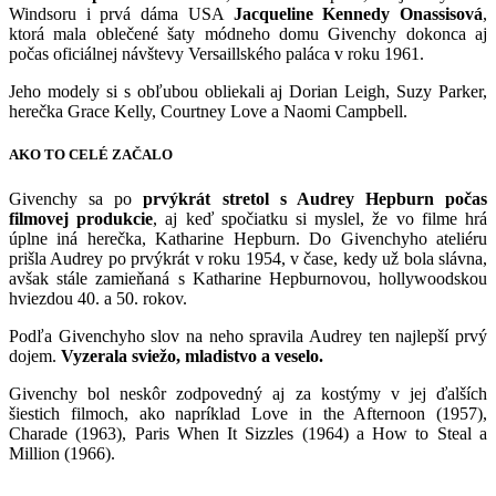
Windsoru i prvá dáma USA
Jacqueline Kennedy Onassisová
,
ktorá mala oblečené šaty módneho domu Givenchy dokonca aj
počas oficiálnej návštevy Versaillského paláca v roku 1961.
Jeho modely si s obľubou obliekali aj Dorian Leigh, Suzy Parker,
herečka Grace Kelly, Courtney Love a Naomi Campbell.
AKO TO CELÉ ZAČALO
Givenchy sa po
prvýkrát stretol s Audrey Hepburn počas
filmovej produkcie
, aj keď spočiatku si myslel, že vo filme hrá
úplne iná herečka, Katharine Hepburn. Do Givenchyho ateliéru
prišla Audrey po prvýkrát v roku 1954, v čase, kedy už bola slávna,
avšak stále zamieňaná s Katharine Hepburnovou, hollywoodskou
hviezdou 40. a 50. rokov.
Podľa Givenchyho slov na neho spravila Audrey ten najlepší prvý
dojem.
Vyzerala sviežo, mladistvo a veselo.
Givenchy bol neskôr zodpovedný aj za kostýmy v jej ďalších
šiestich filmoch, ako napríklad Love in the Afternoon (1957),
Charade (1963), Paris When It Sizzles (1964) a How to Steal a
Million (1966).