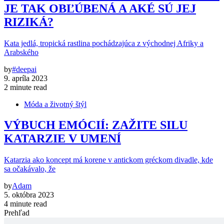
JE TAK OBĽÚBENÁ A AKÉ SÚ JEJ
RIZIKÁ?
Kata jedlá, tropická rastlina pochádzajúca z východnej Afriky a
Arabského
by
#deepai
9. apríla 2023
2 minute read
Móda a životný štýl
VÝBUCH EMÓCIÍ: ZAŽITE SILU
KATARZIE V UMENÍ
Katarzia ako koncept má korene v antickom gréckom divadle, kde
sa očakávalo, že
by
Adam
5. októbra 2023
4 minute read
Prehľad