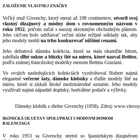
ZALOŽENIE VLASTNEJ ZNAČKY
Veľký muž Givenchy, ktorý meral až 198 centimetrov,
otvoril svoj
vlastný dizajnový a módny dom s rovnomenným názvom v
roku 1952
, pričom začal s naozaj skromným obchodným plánom.
Jeho cieľom bolo udržiavať veľmi nízke režijné náklady tak, aby
jeho modely mohli
na trhu konkurovať nižšími cenami.
Jeho debutová dámska kolekcia, ktorá sa stala okamžite hitom,
zahŕňala
dlhé sukne a blúzky šité na mieru, ktoré nazval
Bettina
,
podľa známej francúzskej modelky menom Bettina Graziani.
Vo svojich nasledujúcich kolekciách vyzdvihoval Hubert najmä
elegantné
večerné šaty,
dámske klobúky
a ďalšie modely šité na
mieru, ktoré si získali široké medzinárodné uznanie. Jeho modely
využívali najmä nápadité doplnky, hodvábne potlače a výšivky.
Dámsky klobúk z dielne Givenchy (1958). Zdroj: www.vinvo
IKONICKÁ SILUETA V SPOLUPRÁCI S MÓDNYM DOMOM
BALENCIAGA
V roku 1953 sa Givenchy stretol so španielskym dizajnérom