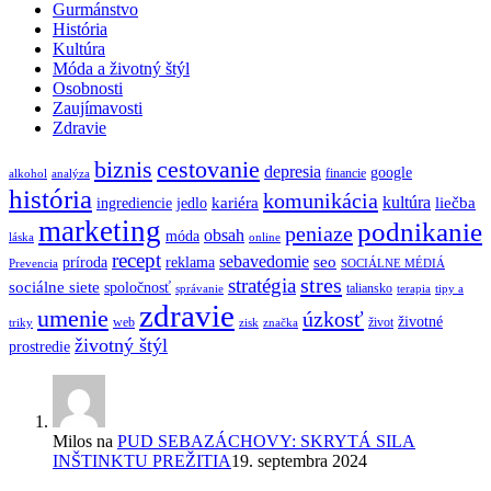
Gurmánstvo
História
Kultúra
Móda a životný štýl
Osobnosti
Zaujímavosti
Zdravie
biznis
cestovanie
depresia
google
financie
alkohol
analýza
história
komunikácia
kultúra
kariéra
liečba
ingrediencie
jedlo
marketing
podnikanie
peniaze
obsah
móda
láska
online
recept
sebavedomie
seo
príroda
reklama
Prevencia
SOCIÁLNE MÉDIÁ
stres
stratégia
sociálne siete
spoločnosť
taliansko
správanie
terapia
tipy a
zdravie
umenie
úzkosť
životné
web
život
triky
zisk
značka
životný štýl
prostredie
Milos
na
PUD SEBAZÁCHOVY: SKRYTÁ SILA
INŠTINKTU PREŽITIA
19. septembra 2024