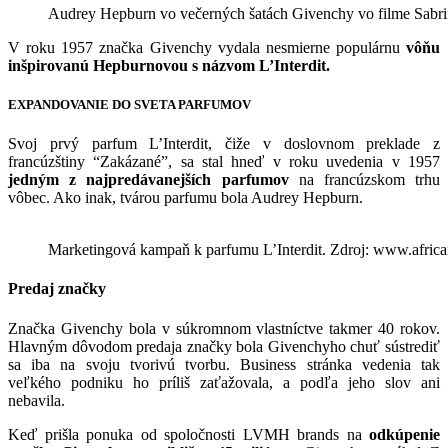
Audrey Hepburn vo večerných šatách Givenchy vo filme Sabr
V roku 1957 značka Givenchy vydala nesmierne populárnu
vôňu
inšpirovanú Hepburnovou s názvom L’Interdit.
EXPANDOVANIE DO SVETA PARFUMOV
Svoj prvý parfum L’Interdit, čiže v doslovnom preklade z
francúzštiny “Zakázané”, sa stal hneď v roku uvedenia v 1957
jedným z najpredávanejších parfumov
na francúzskom trhu
vôbec. Ako inak, tvárou parfumu bola Audrey Hepburn.
Marketingová kampaň k parfumu L’Interdit. Zdroj: www.afric
Predaj značky
Značka Givenchy bola v súkromnom vlastníctve takmer 40 rokov.
Hlavným dôvodom predaja značky bola Givenchyho chuť sústrediť
sa iba na svoju tvorivú tvorbu. Business stránka vedenia tak
veľkého podniku ho príliš zaťažovala, a podľa jeho slov ani
nebavila.
Keď prišla ponuka od spoločnosti LVMH brands na
odkúpenie