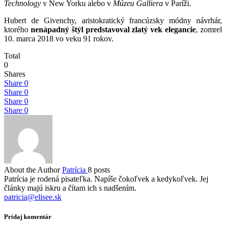
Technology
v New Yorku alebo v
Múzeu Galliera
v Paríži.
Hubert de Givenchy, aristokratický francúzsky módny návrhár,
ktorého
nenápadný štýl predstavoval zlatý vek elegancie
, zomrel
10. marca 2018 vo veku 91 rokov.
Total
0
Shares
Share
0
Share
0
Share
0
Share
0
About the Author
Patrícia
8 posts
Patrícia je rodená pisateľka. Napíše čokoľvek a kedykoľvek. Jej
články majú iskru a čítam ich s nadšením.
patricia@elisee.sk
Pridaj komentár