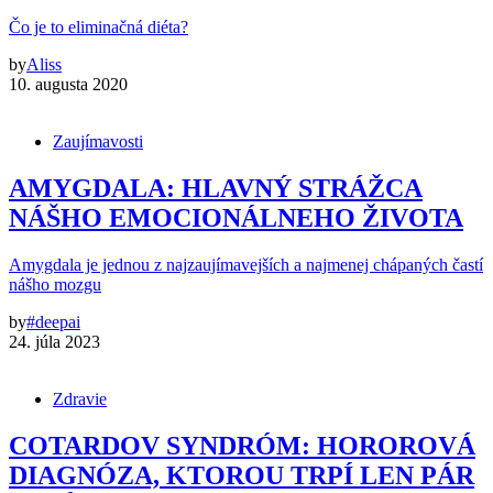
Čo je to eliminačná diéta?
by
Aliss
10. augusta 2020
Zaujímavosti
AMYGDALA: HLAVNÝ STRÁŽCA
NÁŠHO EMOCIONÁLNEHO ŽIVOTA
Amygdala je jednou z najzaujímavejších a najmenej chápaných častí
nášho mozgu
by
#deepai
24. júla 2023
Zdravie
COTARDOV SYNDRÓM: HOROROVÁ
DIAGNÓZA, KTOROU TRPÍ LEN PÁR