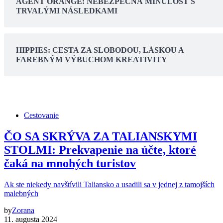
AGENT ORANGE: NEBEZPEČNÁ MINULOSŤ S
TRVALÝMI NÁSLEDKAMI
HIPPIES: CESTA ZA SLOBODOU, LÁSKOU A
FAREBNÝM VÝBUCHOM KREATIVITY
Cestovanie
ČO SA SKRÝVA ZA TALIANSKYMI
STOLMI: Prekvapenie na účte, ktoré
čaká na mnohých turistov
Ak ste niekedy navštívili Taliansko a usadili sa v jednej z tamojších
malebných
by
Zorana
11. augusta 2024