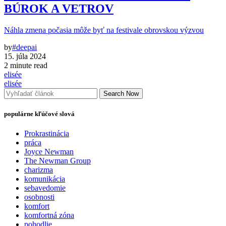
BÚROK A VETROV
Náhla zmena počasia môže byť na festivale obrovskou výzvou
by
#deepai
15. júla 2024
2 minute read
elisée
elisée
Search Now
populárne kľúčové slová
Prokrastinácia
práca
Joyce Newman
The Newman Group
charizma
komunikácia
sebavedomie
osobnosti
komfort
komfortná zóna
pohodlie