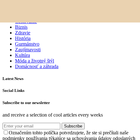
elisée
Osobnosti
Cestovanie
Biznis
Zdravie
História
Gurmánstvo
Zaujímavosti
Kultúra
Móda a životný štýl
Domácnosť a záhrada
Latest News
Social Links
Subscribe to our newsletter
and receive a selection of cool articles every weeks
Subscribe
Označením tohto políčka potvrdzujete, že ste si prečítali naše
podmienky používania týkajúce sa uchovávania údajov odoslaných