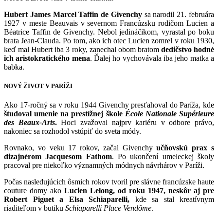
Hubert James Marcel Taffin de Givenchy
sa narodil 21. februára
1927 v meste Beauvais v severnom Francúzsku rodičom Lucien a
Béatrice Taffin de Givenchy. Nebol jedináčikom, vyrastal po boku
brata Jean-Clauda. Po tom, ako ich otec Lucien zomrel v roku 1930,
keď mal Hubert iba 3 roky, zanechal obom bratom
dedičstvo hodné
ich aristokratického mena
. Ďalej ho vychovávala iba jeho matka a
babka.
NOVÝ ŽIVOT V PARÍŽI
Ako 17-ročný sa v roku 1944 Givenchy presťahoval do Paríža, kde
študoval umenie na prestížnej škole
École Nationale Supérieure
des Beaux-Arts
.
Hoci zvažoval najprv kariéru v odbore právo,
nakoniec sa rozhodol vstúpiť do sveta módy.
Rovnako, vo veku 17 rokov, začal Givenchy
učňovskú prax s
dizajnérom Jacquesom Fathom
. Po ukončení umeleckej školy
pracoval pre niekoľko významných módnych návrhárov v Paríži.
Počas nasledujúcich ôsmich rokov tvoril pre slávne francúzske haute
couture domy ako
Lucien Lelong, od roku 1947, neskôr aj pre
Robert Piguet a Elsa Schiaparelli,
kde sa stal kreatívnym
riaditeľom v butiku
Schiaparelli Place Vendôme
.