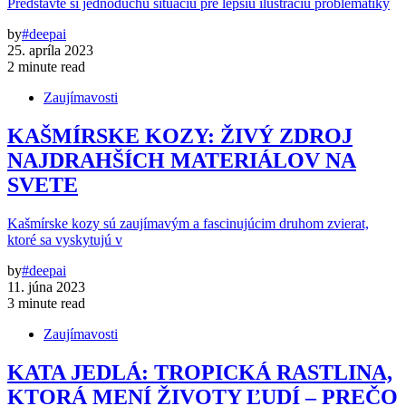
Predstavte si jednoduchú situáciu pre lepšiu ilustráciu problematiky
by
#deepai
25. apríla 2023
2 minute read
Zaujímavosti
KAŠMÍRSKE KOZY: ŽIVÝ ZDROJ
NAJDRAHŠÍCH MATERIÁLOV NA
SVETE
Kašmírske kozy sú zaujímavým a fascinujúcim druhom zvierat,
ktoré sa vyskytujú v
by
#deepai
11. júna 2023
3 minute read
Zaujímavosti
KATA JEDLÁ: TROPICKÁ RASTLINA,
KTORÁ MENÍ ŽIVOTY ĽUDÍ – PREČO