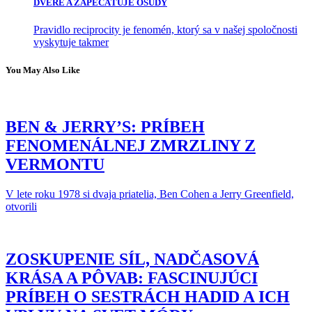
DVERE A ZAPEČAŤUJE OSUDY
Pravidlo reciprocity je fenomén, ktorý sa v našej spoločnosti
vyskytuje takmer
You May Also Like
BEN & JERRY’S: PRÍBEH
FENOMENÁLNEJ ZMRZLINY Z
VERMONTU
V lete roku 1978 si dvaja priatelia, Ben Cohen a Jerry Greenfield,
otvorili
ZOSKUPENIE SÍL, NADČASOVÁ
KRÁSA A PÔVAB: FASCINUJÚCI
PRÍBEH O SESTRÁCH HADID A ICH