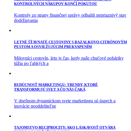
KONTROLNÝCH NÁKUPOV KONČÍ POKUTOU
Kontroly zo strany finančnej správy odhalili nepriaznivý stav
dodržiavania
LETNÉ ŠŤAVNATÉ CESTOVINY S BAZALKOVO-CITRÓNOVÝM
PESTOM A OSVIEŽUJÚCIM PREKVAPENÍM
Milovníci cestovín, leto je čas, kedy naše chuťové poháriky
túžia po ľahkých a
BUDÚCNOSŤ MARKETINGU: TRENDY, KTORÉ
TRANSFORMUJÚ SVET A ČO NÁS ČAKÁ
V dnešnom dynamickom svete marketingu sú úspech a
inovácie neoddeliteľne
TAJOMSTVO RECIPROCITY: AKO LÁSKAVOSŤ OTVÁRA