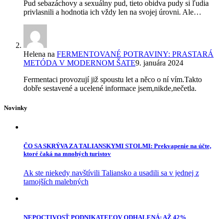
Pud sebazáchovy a sexuálny pud, tieto obidva pudy si ľudia
privlasnili a hodnotia ich vždy len na svojej úrovni. Ale…
Helena
na
FERMENTOVANÉ POTRAVINY: PRASTARÁ
METÓDA V MODERNOM ŠATE
9. januára 2024
Fermentaci provozují již spoustu let a něco o ní vím.Takto
dobře sestavené a ucelené informace jsem,nikde,nečetla.
Novinky
ČO SA SKRÝVA ZA TALIANSKYMI STOLMI: Prekvapenie na účte,
ktoré čaká na mnohých turistov
Ak ste niekedy navštívili Taliansko a usadili sa v jednej z
tamojších malebných
NEPOCTIVOSŤ PODNIKATEĽOV ODHALENÁ: AŽ 42%