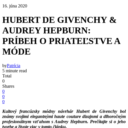
16. júna 2020
HUBERT DE GIVENCHY &
AUDREY HEPBURN:
PRÍBEH O PRIATEĽSTVE A
MÓDE
by
Patrícia
5 minute read
Total
0
Shares
0
0
0
Kultový francúzsky módny návrhár Hubert de Givenchy bol
známy svojimi elegantnými haute couture dizajnmi a dlhoročným
profesionálnym vzťahom s Audrey Hepburn. Prečítajte si o jeho
tvorbe a živote viac v tomto článku.