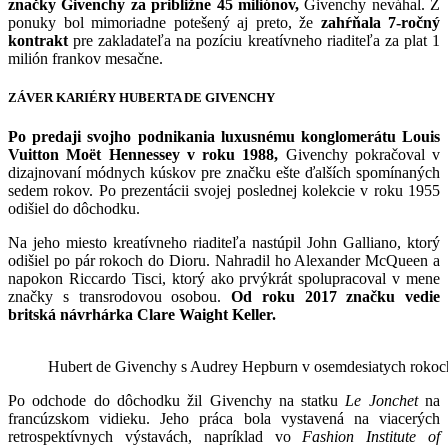
značky Givenchy za približne 45 miliónov,
Givenchy neváhal. Z
ponuky bol mimoriadne potešený aj preto, že
zahŕňala 7-ročný
kontrakt
pre zakladateľa na pozíciu kreatívneho riaditeľa za plat 1
milión frankov mesačne.
ZÁVER KARIÉRY HUBERTA DE GIVENCHY
Po predaji svojho podnikania luxusnému konglomerátu Louis
Vuitton Moët Hennessey v roku 1988,
Givenchy pokračoval v
dizajnovaní módnych kúskov pre značku ešte ďalších spomínaných
sedem rokov. Po prezentácii svojej poslednej kolekcie v roku 1955
odišiel do dôchodku.
Na jeho miesto kreatívneho riaditeľa nastúpil John Galliano, ktorý
odišiel po pár rokoch do Dioru. Nahradil ho Alexander McQueen a
napokon Riccardo Tisci, ktorý ako prvýkrát spolupracoval v mene
značky s transrodovou osobou.
Od roku 2017 značku vedie
britská návrhárka Clare Waight Keller.
Hubert de Givenchy s Audrey Hepburn v osemdesiatych rokoc
Po odchode do dôchodku žil Givenchy na statku
Le Jonchet
na
francúzskom vidieku. Jeho práca bola vystavená na viacerých
retrospektívnych výstavách, napríklad vo
Fashion Institute of