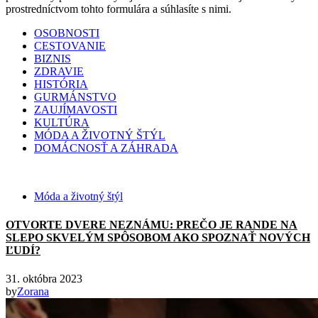
prostredníctvom tohto formulára a súhlasíte s nimi.
OSOBNOSTI
CESTOVANIE
BIZNIS
ZDRAVIE
HISTÓRIA
GURMÁNSTVO
ZAUJÍMAVOSTI
KULTÚRA
MÓDA A ŽIVOTNÝ ŠTÝL
DOMÁCNOSŤ A ZÁHRADA
Móda a životný štýl
OTVORTE DVERE NEZNÁMU: PREČO JE RANDE NA
SLEPO SKVELÝM SPÔSOBOM AKO SPOZNAŤ NOVÝCH
ĽUDÍ?
31. októbra 2023
by
Zorana