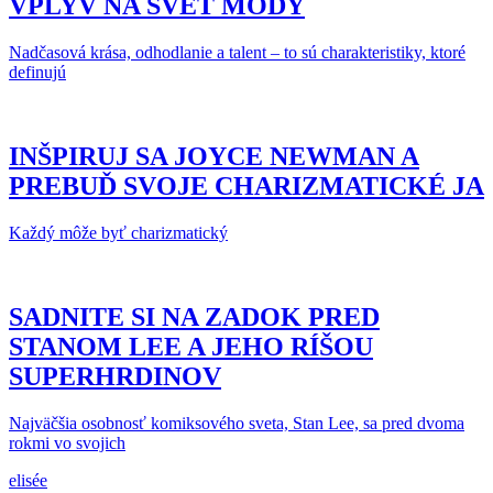
VPLYV NA SVET MÓDY
Nadčasová krása, odhodlanie a talent – to sú charakteristiky, ktoré
definujú
INŠPIRUJ SA JOYCE NEWMAN A
PREBUĎ SVOJE CHARIZMATICKÉ JA
Každý môže byť charizmatický
SADNITE SI NA ZADOK PRED
STANOM LEE A JEHO RÍŠOU
SUPERHRDINOV
Najväčšia osobnosť komiksového sveta, Stan Lee, sa pred dvoma
rokmi vo svojich
elisée