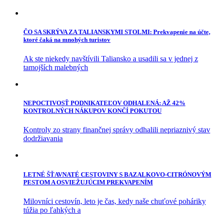
ČO SA SKRÝVA ZA TALIANSKYMI STOLMI: Prekvapenie na účte,
ktoré čaká na mnohých turistov
Ak ste niekedy navštívili Taliansko a usadili sa v jednej z
tamojších malebných
NEPOCTIVOSŤ PODNIKATEĽOV ODHALENÁ: AŽ 42%
KONTROLNÝCH NÁKUPOV KONČÍ POKUTOU
Kontroly zo strany finančnej správy odhalili nepriaznivý stav
dodržiavania
LETNÉ ŠŤAVNATÉ CESTOVINY S BAZALKOVO-CITRÓNOVÝM
PESTOM A OSVIEŽUJÚCIM PREKVAPENÍM
Milovníci cestovín, leto je čas, kedy naše chuťové poháriky
túžia po ľahkých a