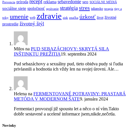
recept
sebavedomie
seo
príroda
reklama
Prevencia
SOCIÁLNE MÉDIÁ
stres
stratégia
sociálne siete
spoločnosť
taliansko
správanie
terapia
tipy a
zdravie
umenie
úzkosť
životné
web
život
triky
zisk
značka
životný štýl
prostredie
Milos
na
PUD SEBAZÁCHOVY: SKRYTÁ SILA
INŠTINKTU PREŽITIA
19. septembra 2024
Pud sebazáchovy a sexuálny pud, tieto obidva pudy si ľudia
privlasnili a hodnotia ich vždy len na svojej úrovni. Ale…
Helena
na
FERMENTOVANÉ POTRAVINY: PRASTARÁ
METÓDA V MODERNOM ŠATE
9. januára 2024
Fermentaci provozují již spoustu let a něco o ní vím.Takto
dobře sestavené a ucelené informace jsem,nikde,nečetla.
Novinky