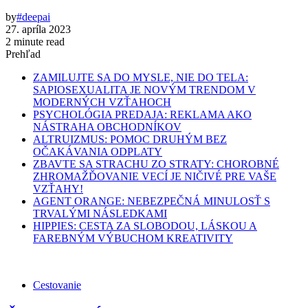
by
#deepai
27. apríla 2023
2 minute read
Prehľad
ZAMILUJTE SA DO MYSLE, NIE DO TELA:
SAPIOSEXUALITA JE NOVÝM TRENDOM V
MODERNÝCH VZŤAHOCH
PSYCHOLÓGIA PREDAJA: REKLAMA AKO
NÁSTRAHA OBCHODNÍKOV
ALTRUIZMUS: POMOC DRUHÝM BEZ
OČAKÁVANIA ODPLATY
ZBAVTE SA STRACHU ZO STRATY: CHOROBNÉ
ZHROMAŽĎOVANIE VECÍ JE NIČIVÉ PRE VAŠE
VZŤAHY!
AGENT ORANGE: NEBEZPEČNÁ MINULOSŤ S
TRVALÝMI NÁSLEDKAMI
HIPPIES: CESTA ZA SLOBODOU, LÁSKOU A
FAREBNÝM VÝBUCHOM KREATIVITY
Cestovanie