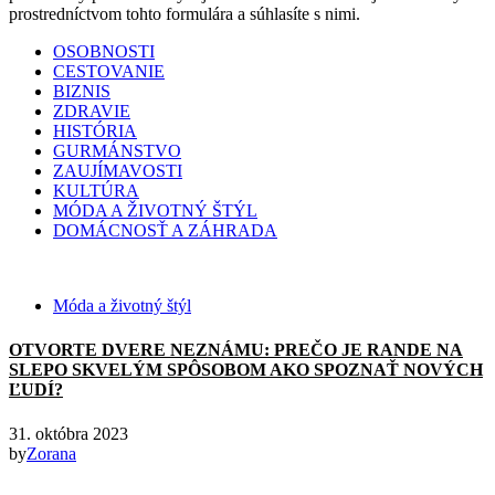
prostredníctvom tohto formulára a súhlasíte s nimi.
OSOBNOSTI
CESTOVANIE
BIZNIS
ZDRAVIE
HISTÓRIA
GURMÁNSTVO
ZAUJÍMAVOSTI
KULTÚRA
MÓDA A ŽIVOTNÝ ŠTÝL
DOMÁCNOSŤ A ZÁHRADA
Móda a životný štýl
OTVORTE DVERE NEZNÁMU: PREČO JE RANDE NA
SLEPO SKVELÝM SPÔSOBOM AKO SPOZNAŤ NOVÝCH
ĽUDÍ?
31. októbra 2023
by
Zorana