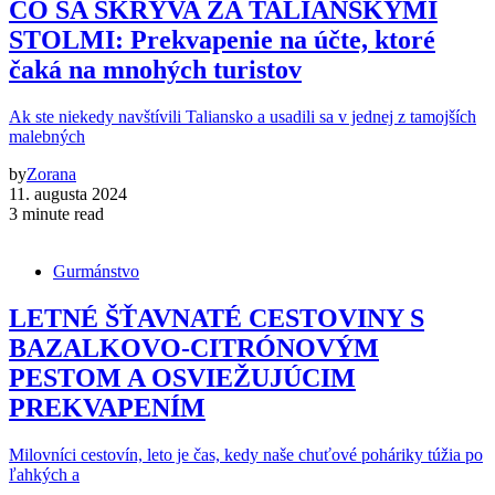
ČO SA SKRÝVA ZA TALIANSKYMI
STOLMI: Prekvapenie na účte, ktoré
čaká na mnohých turistov
Ak ste niekedy navštívili Taliansko a usadili sa v jednej z tamojších
malebných
by
Zorana
11. augusta 2024
3 minute read
Gurmánstvo
LETNÉ ŠŤAVNATÉ CESTOVINY S
BAZALKOVO-CITRÓNOVÝM
PESTOM A OSVIEŽUJÚCIM
PREKVAPENÍM
Milovníci cestovín, leto je čas, kedy naše chuťové poháriky túžia po
ľahkých a