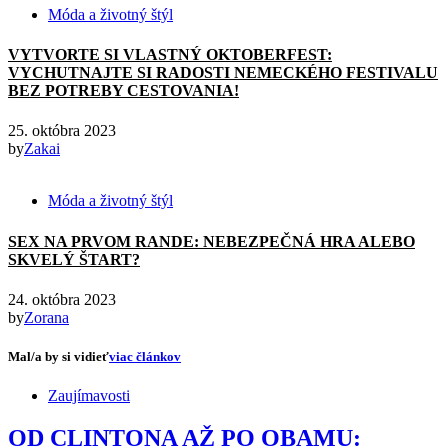
Móda a životný štýl
VYTVORTE SI VLASTNÝ OKTOBERFEST:
VYCHUTNAJTE SI RADOSTI NEMECKÉHO FESTIVALU
BEZ POTREBY CESTOVANIA!
25. októbra 2023
by
Zakai
Móda a životný štýl
SEX NA PRVOM RANDE: NEBEZPEČNÁ HRA ALEBO
SKVELÝ ŠTART?
24. októbra 2023
by
Zorana
Mal/a by si vidieť
viac článkov
Zaujímavosti
OD CLINTONA AŽ PO OBAMU: