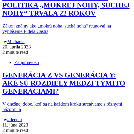
POLITIKA „MOKREJ NOHY, SUCHEJ
NOHY“ TRVALA 22 ROKOV
Zákon známy ako „mokrá noha, suchá noha“ reagoval na
vyhlásenie Fidela Castra,
by
Michaela
20. apríla 2023
2 minute read
Zaujímavosti
GENERÁCIA Z VS GENERÁCIA Y:
AKÉ SÚ ROZDIELY MEDZI TÝMITO
GENERÁCIAMI?
V dnešnej dobe, keď sa na každom kroku stretávame s rôznymi
názormi a
by
#deepai
11. júna 2023
2 minute read