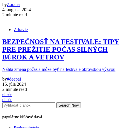
by
Zorana
4. augusta 2024
2 minute read
Zdravie
BEZPEČNOSŤ NA FESTIVALE: TIPY
PRE PREŽITIE POČAS SILNÝCH
BÚROK A VETROV
Náhla zmena počasia môže byť na festivale obrovskou výzvou
by
#deepai
15. júla 2024
2 minute read
elisée
elisée
Search Now
populárne kľúčové slová
Prokrastinácia