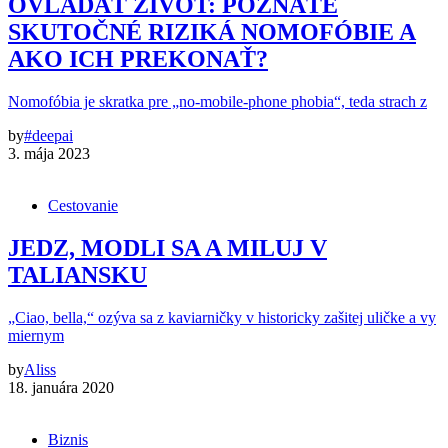
OVLÁDAŤ ŽIVOT: POZNÁTE
SKUTOČNÉ RIZIKÁ NOMOFÓBIE A
AKO ICH PREKONAŤ?
Nomofóbia je skratka pre „no-mobile-phone phobia“, teda strach z
by
#deepai
3. mája 2023
Cestovanie
JEDZ, MODLI SA A MILUJ V
TALIANSKU
„Ciao, bella,“ ozýva sa z kaviarničky v historicky zašitej uličke a vy
miernym
by
Aliss
18. januára 2020
Biznis