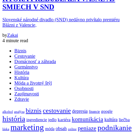
SMIECH V SND
Slovenské národné divadlo (SND) nedávno privítalo premiéru
Blázni z Valencie,
by
Zakai
4 minute read
Biznis
Cestovanie
Domácnosť a záhrada
Gurmánstvo
História
Kultúra
Móda a životný štýl
Osobnosti
Zaujímavosti
Zdravie
biznis
cestovanie
depresia
google
financie
alkohol
analýza
história
komunikácia
kultúra
kariéra
liečba
ingrediencie
jedlo
marketing
podnikanie
peniaze
obsah
móda
láska
online