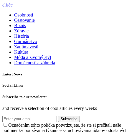
elisée
Osobnosti
Cestovanie
Biznis
Zdravie
História
Gurmánstvo
Zaujímavosti
Kultúra
Móda a životný štýl
Domácnosť a záhrada
Latest News
Social Links
Subscribe to our newsletter
and receive a selection of cool articles every weeks
Subscribe
Označením tohto políčka potvrdzujete, že ste si prečítali naše
podmienky používania týkajúce sa uchovávania údajov odoslaných