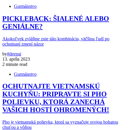
Gurmánstvo
PICKLEBACK: ŠIALENÉ ALEBO
GENIÁLNE?
Akokoľvek zvláštne znie táto kombinácia, väčšina ľudí po
ochutnaní zmení názor
by
#deepai
13. apríla 2023
2 minute read
Gurmánstvo
OCHUTNAJTE VIETNAMSKÚ
KUCHYŇU: PRIPRAVTE SI PHO
POLIEVKU, KTORÁ ZANECHÁ
VAŠICH HOSTÍ OHROMENÝCH!
Pho je vietnamská polievka, ktorá sa vyznačuje svojou bohatou
chuťou a vôňou