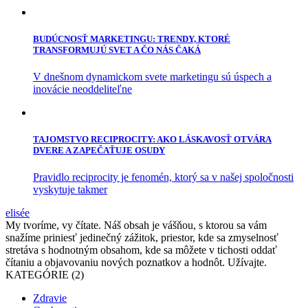
BUDÚCNOSŤ MARKETINGU: TRENDY, KTORÉ
TRANSFORMUJÚ SVET A ČO NÁS ČAKÁ
V dnešnom dynamickom svete marketingu sú úspech a
inovácie neoddeliteľne
TAJOMSTVO RECIPROCITY: AKO LÁSKAVOSŤ OTVÁRA
DVERE A ZAPEČAŤUJE OSUDY
Pravidlo reciprocity je fenomén, ktorý sa v našej spoločnosti
vyskytuje takmer
elisée
My tvoríme, vy čítate. Náš obsah je vášňou, s ktorou sa vám
snažíme priniesť jedinečný zážitok, priestor, kde sa zmyselnosť
stretáva s hodnotným obsahom, kde sa môžete v tichosti oddať
čítaniu a objavovaniu nových poznatkov a hodnôt. Užívajte.
KATEGÓRIE (2)
Zdravie