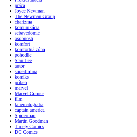
práca
Joyce Newman
The Newman Group
charizma
komunikácia
sebavedomie
osobnosti
komfort
komfortná zóna
pohodlie
Stan Lee
autor
superhrdina
komiks
príbeh
marvel
Marvel Comics
film
kinematografia
captain america
Spiderman
Martin Goodman
Timely Comics
DC Comics