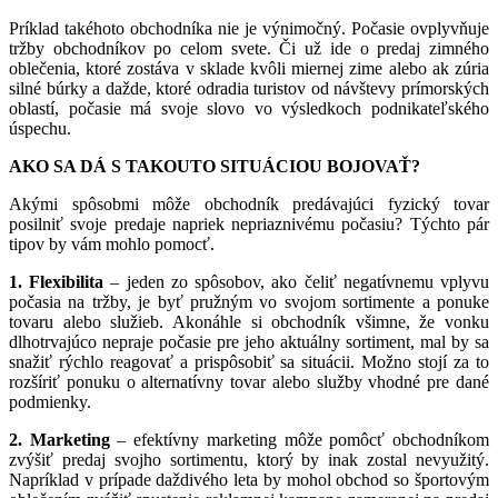
Príklad takéhoto obchodníka nie je výnimočný. Počasie ovplyvňuje
tržby obchodníkov po celom svete. Či už ide o predaj zimného
oblečenia, ktoré zostáva v sklade kvôli miernej zime alebo ak zúria
silné búrky a dažde, ktoré odradia turistov od návštevy prímorských
oblastí, počasie má svoje slovo vo výsledkoch podnikateľského
úspechu.
AKO SA DÁ S TAKOUTO SITUÁCIOU BOJOVAŤ?
Akými spôsobmi môže obchodník predávajúci fyzický tovar
posilniť svoje predaje napriek nepriaznivému počasiu? Týchto pár
tipov by vám mohlo pomocť.
1. Flexibilita
– jeden zo spôsobov, ako čeliť negatívnemu vplyvu
počasia na tržby, je byť pružným vo svojom sortimente a ponuke
tovaru alebo služieb. Akonáhle si obchodník všimne, že vonku
dlhotrvajúco nepraje počasie pre jeho aktuálny sortiment, mal by sa
snažiť rýchlo reagovať a prispôsobiť sa situácii. Možno stojí za to
rozšíriť ponuku o alternatívny tovar alebo služby vhodné pre dané
podmienky.
2. Marketing
– efektívny marketing môže pomôcť obchodníkom
zvýšiť predaj svojho sortimentu, ktorý by inak zostal nevyužitý.
Napríklad v prípade daždivého leta by mohol obchod so športovým