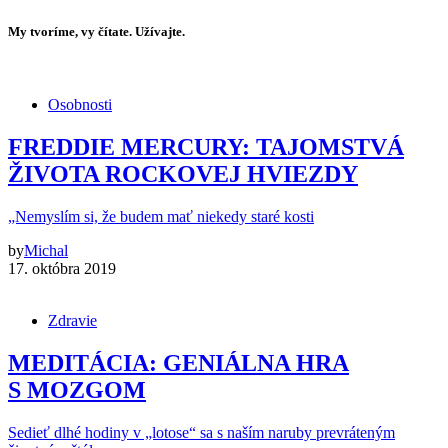
My tvoríme, vy čítate. Užívajte.
Osobnosti
FREDDIE MERCURY: TAJOMSTVÁ
ŽIVOTA ROCKOVEJ HVIEZDY
„Nemyslím si, že budem mať niekedy staré kosti
by
Michal
17. októbra 2019
Zdravie
MEDITÁCIA: GENIÁLNA HRA
S MOZGOM
Sedieť dlhé hodiny v „lotose“ sa s naším naruby prevráteným