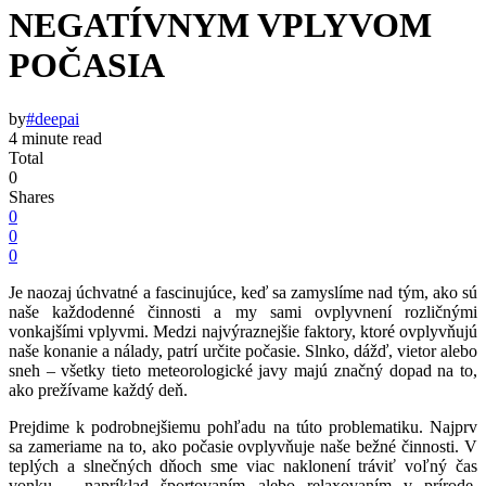
NEGATÍVNYM VPLYVOM
POČASIA
by
#deepai
4 minute read
Total
0
Shares
0
0
0
Je naozaj úchvatné a fascinujúce, keď sa zamyslíme nad tým, ako sú
naše každodenné činnosti a my sami ovplyvnení rozličnými
vonkajšími vplyvmi. Medzi najvýraznejšie faktory, ktoré ovplyvňujú
naše konanie a nálady, patrí určite počasie. Slnko, dážď, vietor alebo
sneh – všetky tieto meteorologické javy majú značný dopad na to,
ako prežívame každý deň.
Prejdime k podrobnejšiemu pohľadu na túto problematiku. Najprv
sa zameriame na to, ako počasie ovplyvňuje naše bežné činnosti. V
teplých a slnečných dňoch sme viac naklonení tráviť voľný čas
vonku – napríklad športovaním alebo relaxovaním v prírode.