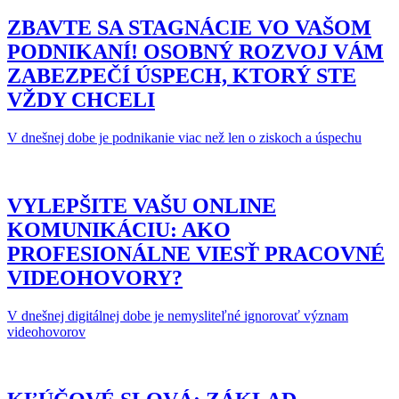
ZBAVTE SA STAGNÁCIE VO VAŠOM
PODNIKANÍ! OSOBNÝ ROZVOJ VÁM
ZABEZPEČÍ ÚSPECH, KTORÝ STE
VŽDY CHCELI
V dnešnej dobe je podnikanie viac než len o ziskoch a úspechu
VYLEPŠITE VAŠU ONLINE
KOMUNIKÁCIU: AKO
PROFESIONÁLNE VIESŤ PRACOVNÉ
VIDEOHOVORY?
V dnešnej digitálnej dobe je nemysliteľné ignorovať význam
videohovorov