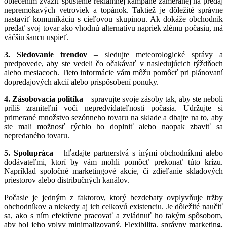
oblečením zvážiť spustenie reklamnej kampane zameranej na predaj
nepremokavých vetroviek a topánok. Taktiež je dôležité správne
nastaviť komunikáciu s cieľovou skupinou. Ak dokáže obchodník
predať svoj tovar ako vhodnú alternatívu napriek zlému počasiu, má
väčšiu šancu uspieť.
3. Sledovanie trendov
– sledujte meteorologické správy a
predpovede, aby ste vedeli čo očakávať v nasledujúcich týždňoch
alebo mesiacoch. Tieto informácie vám môžu pomôcť pri plánovaní
dopredajových akcií alebo prispôsobení ponuky.
4. Zásobovacia politika
– spravujte svoje zásoby tak, aby ste neboli
príliš zraniteľní voči nepredvídateľnosti počasia. Udržujte si
primerané množstvo sezónneho tovaru na sklade a dbajte na to, aby
ste mali možnosť rýchlo ho doplniť alebo naopak zbaviť sa
nepredaného tovaru.
5. Spolupráca
– hľadajte partnerstvá s inými obchodníkmi alebo
dodávateľmi, ktorí by vám mohli pomôcť prekonať túto krízu.
Napríklad spoločné marketingové akcie, či zdieľanie skladových
priestorov alebo distribučných kanálov.
Počasie je jedným z faktorov, ktorý bezdebaty ovplyvňuje tržby
obchodníkov a niekedy aj ich celkovú existenciu. Je dôležité naučiť
sa, ako s ním efektívne pracovať a zvládnuť ho takým spôsobom,
aby bol jeho vplyv minimalizovaný. Flexibilita, správny marketing,