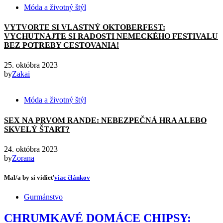
Móda a životný štýl
VYTVORTE SI VLASTNÝ OKTOBERFEST:
VYCHUTNAJTE SI RADOSTI NEMECKÉHO FESTIVALU
BEZ POTREBY CESTOVANIA!
25. októbra 2023
by
Zakai
Móda a životný štýl
SEX NA PRVOM RANDE: NEBEZPEČNÁ HRA ALEBO
SKVELÝ ŠTART?
24. októbra 2023
by
Zorana
Mal/a by si vidieť
viac článkov
Gurmánstvo
CHRUMKAVÉ DOMÁCE CHIPSY: