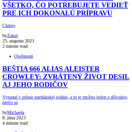
VŠETKO, ČO POTREBUJETE VEDIEŤ
PRE ICH DOKONALÚ PRÍPRAVU
Chipsy
by
Zakai
25. augusta 2023
2 minute read
Osobnosti
BEŠTIA 666 ALIAS ALEISTER
CROWLEY: ZVRÁTENÝ ŽIVOT DESIL
AJ JEHO RODIČOV
Vyrastal v prísne puritánskej rodine, a to je možno jeden z dôvodov,
prečo sa
by
Michaela
8. júna 2023
4 minute read