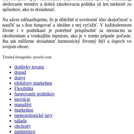
sledovanie trendov a dobrá zásobovacia politika sú len niektoré zo
spôsobov, ako to dosiahnuť.
Na záver zdôrazňujeme, že je dôležité si uvedomiť túto skutočnosť a
naučiť sa s ňou fungovať a ideálne z nej vyťažiť. V každodennom
živote i v podnikaní je potrebné prispôsobiť sa meniacim sa
okolnostiam a vonkajším inputom, ako je v tomto prípade počasie.
Iba tak môžeme dosiahnuť harmonický životný štýl a úspech vo
svojom obore.
Titulná fotografia: pexels.com
dodávky tovaru
dopad
dopyt
efektívny marketing
Flexibilita
fungovanie podnikov
inovácie
manažéri
marketing
meteorologické javy
nálada
obchody
partnerstvo