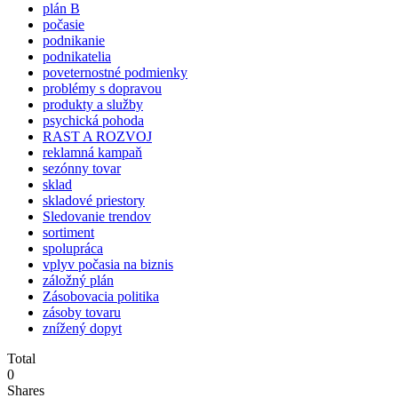
plán B
počasie
podnikanie
podnikatelia
poveternostné podmienky
problémy s dopravou
produkty a služby
psychická pohoda
RAST A ROZVOJ
reklamná kampaň
sezónny tovar
sklad
skladové priestory
Sledovanie trendov
sortiment
spolupráca
vplyv počasia na biznis
záložný plán
Zásobovacia politika
zásoby tovaru
znížený dopyt
Total
0
Shares