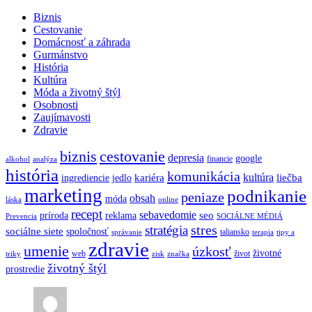
Biznis
Cestovanie
Domácnosť a záhrada
Gurmánstvo
História
Kultúra
Móda a životný štýl
Osobnosti
Zaujímavosti
Zdravie
biznis
cestovanie
depresia
google
financie
alkohol
analýza
história
komunikácia
kultúra
kariéra
liečba
ingrediencie
jedlo
marketing
podnikanie
peniaze
obsah
móda
láska
online
recept
sebavedomie
seo
príroda
reklama
Prevencia
SOCIÁLNE MÉDIÁ
stres
stratégia
sociálne siete
spoločnosť
taliansko
správanie
terapia
tipy a
zdravie
umenie
úzkosť
životné
web
život
triky
zisk
značka
životný štýl
prostredie