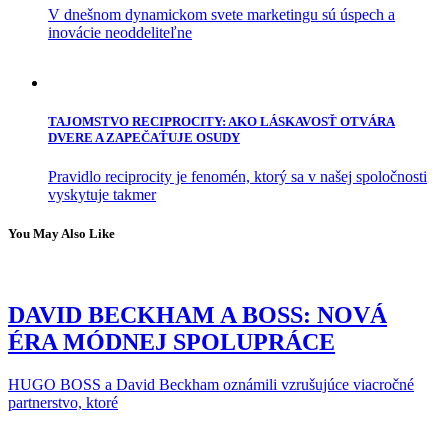
V dnešnom dynamickom svete marketingu sú úspech a
inovácie neoddeliteľne
TAJOMSTVO RECIPROCITY: AKO LÁSKAVOSŤ OTVÁRA
DVERE A ZAPEČAŤUJE OSUDY
Pravidlo reciprocity je fenomén, ktorý sa v našej spoločnosti
vyskytuje takmer
You May Also Like
DAVID BECKHAM A BOSS: NOVÁ
ÉRA MÓDNEJ SPOLUPRÁCE
HUGO BOSS a David Beckham oznámili vzrušujúce viacročné
partnerstvo, ktoré