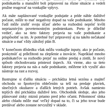
podnikatelia a manažéri boli pripravení na rôzne situácie a vedeli
pružne reagovať na vonkajšie vplyvy.
Ak máte naplánované vonkajšie podujatie a príde náhle daždivé
počasie, môže to mať negatívny dopad na vaše podnikanie. Mnoho
ľudí môže zrušiť svoju účasť alebo sa rozhodnú neprísť kvôli
nepriaznivým poveternostným podmienkam. Preto je dôležité
vedieť, ako sa tieto faktory prejavia na vaše podnikanie a
prispôsobiť sa im. Je potrebné byť pripravený aj na takéto nečakané
situácie a mať vždy záložný plán B.
V konečnom dôsledku však môžu vonkajšie inputy, ako je počasie,
poskytnúť aj príležitosti na zlepšenie a inovácie. Napríklad mnoho
podnikateľov sa rozhodlo prejsť na online predaj a zistili, že nový
spôsob obchodovania priniesol úspech. Ak vieme, ako sa tieto
faktory prejavia na nás a naše podnikanie, môžeme ich využiť ako
nástroje na rast a rozvoj.
Ilustrujme si ďalšiu situáciu – prichádza letná sezóna a majiteľ
obchodu so športovým oblečením sa teší na predaje plaviek,
slnečných okuliarov a ďalších letných potrieb. Avšak namiesto
teplých dní prichádza daždivé leto. Obchodník sleduje, ako jeho
plánované zisky miznú priamo pred jeho očami. Prítomnosť slnka
alebo chladu môže mať veľký dopad na to, či sa jeho tovar bude
predávať alebo zostane nevyužitý v sklade.