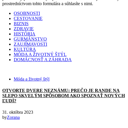
prostredníctvom tohto formulára a súhlasíte s nimi.
OSOBNOSTI
CESTOVANIE
BIZNIS
ZDRAVIE
HISTÓRIA
GURMÁNSTVO
ZAUJÍMAVOSTI
KULTÚRA
MÓDA A ŽIVOTNÝ ŠTÝL
DOMÁCNOSŤ A ZÁHRADA
Móda a životný štýl
OTVORTE DVERE NEZNÁMU: PREČO JE RANDE NA
SLEPO SKVELÝM SPÔSOBOM AKO SPOZNAŤ NOVÝCH
ĽUDÍ?
31. októbra 2023
by
Zorana