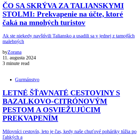
ČO SA SKRÝVA ZA TALIANSKYMI
STOLMI: Prekvapenie na účte, ktoré
čaká na mnohých turistov
Ak ste niekedy navštívili Taliansko a usadili sa v jednej z tamojších
malebných
by
Zorana
11. augusta 2024
3 minute read
Gurmánstvo
LETNÉ ŠŤAVNATÉ CESTOVINY S
BAZALKOVO-CITRÓNOVÝM
PESTOM A OSVIEŽUJÚCIM
PREKVAPENÍM
Milovníci cestovín, leto je čas, kedy naše chuťové poháriky túžia po
ľahkých a