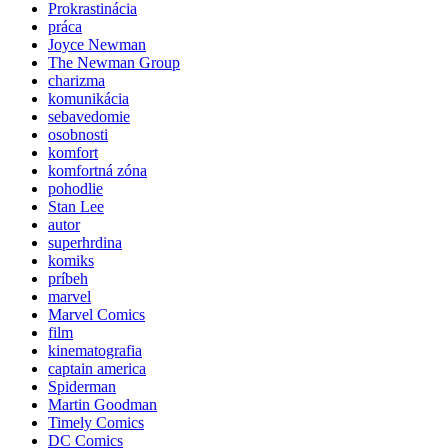
Prokrastinácia
práca
Joyce Newman
The Newman Group
charizma
komunikácia
sebavedomie
osobnosti
komfort
komfortná zóna
pohodlie
Stan Lee
autor
superhrdina
komiks
príbeh
marvel
Marvel Comics
film
kinematografia
captain america
Spiderman
Martin Goodman
Timely Comics
DC Comics