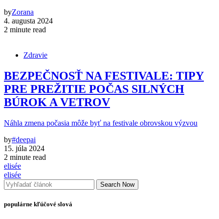
by
Zorana
4. augusta 2024
2 minute read
Zdravie
BEZPEČNOSŤ NA FESTIVALE: TIPY
PRE PREŽITIE POČAS SILNÝCH
BÚROK A VETROV
Náhla zmena počasia môže byť na festivale obrovskou výzvou
by
#deepai
15. júla 2024
2 minute read
elisée
elisée
Search Now
populárne kľúčové slová