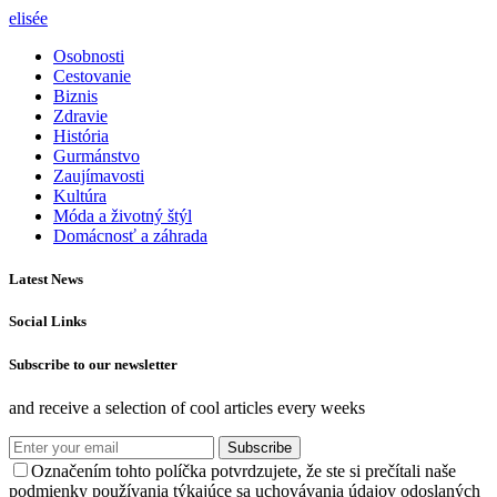
elisée
Osobnosti
Cestovanie
Biznis
Zdravie
História
Gurmánstvo
Zaujímavosti
Kultúra
Móda a životný štýl
Domácnosť a záhrada
Latest News
Social Links
Subscribe to our newsletter
and receive a selection of cool articles every weeks
Subscribe
Označením tohto políčka potvrdzujete, že ste si prečítali naše
podmienky používania týkajúce sa uchovávania údajov odoslaných