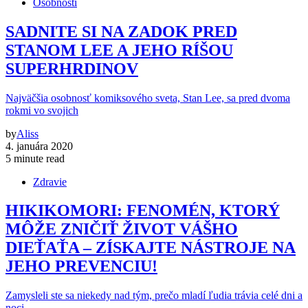
Osobnosti
SADNITE SI NA ZADOK PRED
STANOM LEE A JEHO RÍŠOU
SUPERHRDINOV
Najväčšia osobnosť komiksového sveta, Stan Lee, sa pred dvoma
rokmi vo svojich
by
Aliss
4. januára 2020
5 minute read
Zdravie
HIKIKOMORI: FENOMÉN, KTORÝ
MÔŽE ZNIČIŤ ŽIVOT VÁŠHO
DIEŤAŤA – ZÍSKAJTE NÁSTROJE NA
JEHO PREVENCIU!
Zamysleli ste sa niekedy nad tým, prečo mladí ľudia trávia celé dni a
noci