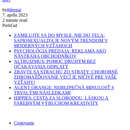
by
#deepai
7. apríla 2023
2 minute read
Prehľad
ZAMILUJTE SA DO MYSLE, NIE DO TELA:
SAPIOSEXUALITA JE NOVÝM TRENDOM V
MODERNÝCH VZŤAHOCH
PSYCHOLÓGIA PREDAJA: REKLAMA AKO
NÁSTRAHA OBCHODNÍKOV
ALTRUIZMUS: POMOC DRUHÝM BEZ
OČAKÁVANIA ODPLATY
ZBAVTE SA STRACHU ZO STRATY: CHOROBNÉ
ZHROMAŽĎOVANIE VECÍ JE NIČIVÉ PRE VAŠE
VZŤAHY!
AGENT ORANGE: NEBEZPEČNÁ MINULOSŤ S
TRVALÝMI NÁSLEDKAMI
HIPPIES: CESTA ZA SLOBODOU, LÁSKOU A
FAREBNÝM VÝBUCHOM KREATIVITY
Cestovanie