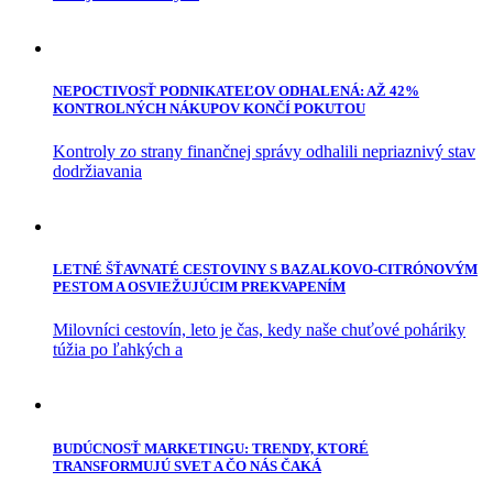
NEPOCTIVOSŤ PODNIKATEĽOV ODHALENÁ: AŽ 42%
KONTROLNÝCH NÁKUPOV KONČÍ POKUTOU
Kontroly zo strany finančnej správy odhalili nepriaznivý stav
dodržiavania
LETNÉ ŠŤAVNATÉ CESTOVINY S BAZALKOVO-CITRÓNOVÝM
PESTOM A OSVIEŽUJÚCIM PREKVAPENÍM
Milovníci cestovín, leto je čas, kedy naše chuťové poháriky
túžia po ľahkých a
BUDÚCNOSŤ MARKETINGU: TRENDY, KTORÉ
TRANSFORMUJÚ SVET A ČO NÁS ČAKÁ