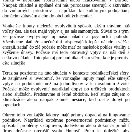
Naopak chladné a upršané dni nás prirodzene smerujú k aktivitám
do vnútorných priestorov – napríklad ku kultúrnym podujatiam,
domácim zábavám alebo do obchodných centier.
Vonkajšie inputy nielenže ovplyvňujú spôsob, akým trávime náš
voľný čas, ale tiež majú vplyv aj na nás samotných. Súvisí to s tým,
že počasie ovplyvňuje aj našu náladu a psychickú pohodu.
Všeobecne platí, že slnečné dni prispievajú k lepšej nálade a väčšej
energii, zatiaľ čo zlé počasie môže mať za následok pokles vitality a
zvýšenie únavy. Počasie má teda obrovský vplyv na náš deň a
celkovú náladu. Toto platí aj pre podnikateľskú sféru, kde je premisa
ešte silnejšia.
Teraz sa pozrieme na túto situáciu v kontexte podnikateľskej sféry.
Je zaujímavé si uvedomiť, že vonkajšie inputy majú ešte silnejší
vplyv na podnikanie než na jednotlivcov v ich osobnom živote.
Počasie môže ovplyvniť napríklad dopyt po určitých produktoch
alebo službách. Predstavme si letné obdobie, keď stúpa záujem o
klimatizácie alebo naopak zimné mesiace, keď rastie dopyt po
topeniach.
Okrem toho vonkajšie faktory majú priamy dopad aj na fungovanie
podnikov. Napríklad extrémne poveternostné podmienky môžu
spôsobiť problémy s dopravou, dodávkami alebo dokonca prinútiť
firmy dočasne prerušiť svoju činnosť. Preto je dôležité, aby