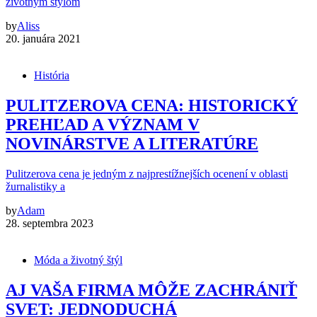
životným štýlom
by
Aliss
20. januára 2021
História
PULITZEROVA CENA: HISTORICKÝ
PREHĽAD A VÝZNAM V
NOVINÁRSTVE A LITERATÚRE
Pulitzerova cena je jedným z najprestížnejších ocenení v oblasti
žurnalistiky a
by
Adam
28. septembra 2023
Móda a životný štýl
AJ VAŠA FIRMA MÔŽE ZACHRÁNIŤ
SVET: JEDNODUCHÁ