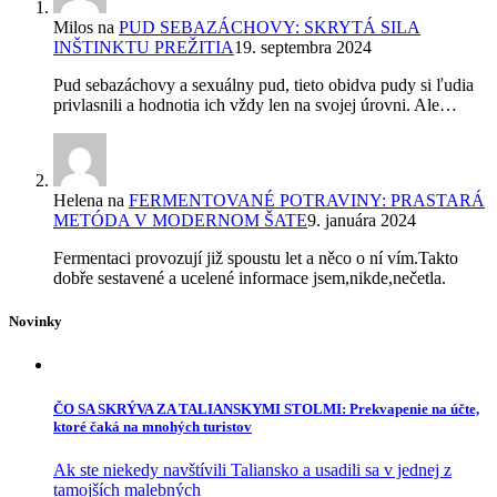
Milos
na
PUD SEBAZÁCHOVY: SKRYTÁ SILA
INŠTINKTU PREŽITIA
19. septembra 2024
Pud sebazáchovy a sexuálny pud, tieto obidva pudy si ľudia
privlasnili a hodnotia ich vždy len na svojej úrovni. Ale…
Helena
na
FERMENTOVANÉ POTRAVINY: PRASTARÁ
METÓDA V MODERNOM ŠATE
9. januára 2024
Fermentaci provozují již spoustu let a něco o ní vím.Takto
dobře sestavené a ucelené informace jsem,nikde,nečetla.
Novinky
ČO SA SKRÝVA ZA TALIANSKYMI STOLMI: Prekvapenie na účte,
ktoré čaká na mnohých turistov
Ak ste niekedy navštívili Taliansko a usadili sa v jednej z
tamojších malebných