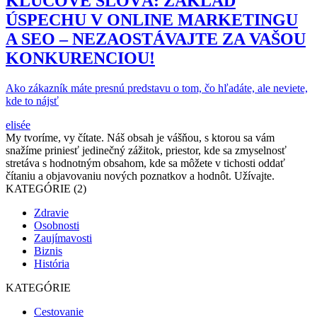
KĽÚČOVÉ SLOVÁ: ZÁKLAD
ÚSPECHU V ONLINE MARKETINGU
A SEO – NEZAOSTÁVAJTE ZA VAŠOU
KONKURENCIOU!
Ako zákazník máte presnú predstavu o tom, čo hľadáte, ale neviete,
kde to nájsť
elisée
My tvoríme, vy čítate. Náš obsah je vášňou, s ktorou sa vám
snažíme priniesť jedinečný zážitok, priestor, kde sa zmyselnosť
stretáva s hodnotným obsahom, kde sa môžete v tichosti oddať
čítaniu a objavovaniu nových poznatkov a hodnôt. Užívajte.
KATEGÓRIE (2)
Zdravie
Osobnosti
Zaujímavosti
Biznis
História
KATEGÓRIE
Cestovanie