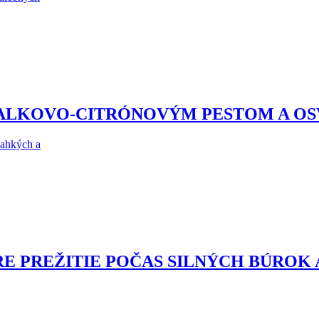
ZALKOVO-CITRÓNOVÝM PESTOM A O
ľahkých a
RE PREŽITIE POČAS SILNÝCH BÚROK