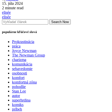
15. júla 2024
2 minute read
elisée
elisée
Search Now
populárne kľúčové slová
Prokrastinácia
práca
Joyce Newman
The Newman Group
charizma
komunikácia
sebavedomie
osobnosti
komfort
komfortná zóna
pohodlie
Stan Lee
autor
superhrdina
komiks
príbeh