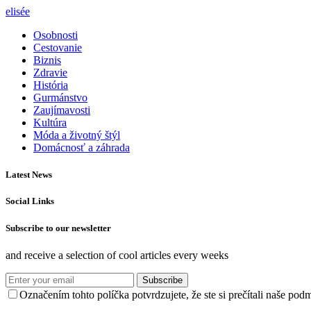
elisée
Osobnosti
Cestovanie
Biznis
Zdravie
História
Gurmánstvo
Zaujímavosti
Kultúra
Móda a životný štýl
Domácnosť a záhrada
Latest News
Social Links
Subscribe to our newsletter
and receive a selection of cool articles every weeks
Subscribe
Označením tohto políčka potvrdzujete, že ste si prečítali naše po