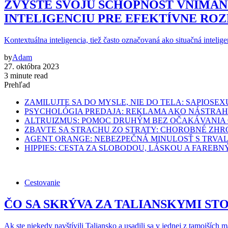
ZVÝŠTE SVOJU SCHOPNOSŤ VNÍMAN
INTELIGENCIU PRE EFEKTÍVNE RO
Kontextuálna inteligencia, tiež často označovaná ako situačná intelige
by
Adam
27. októbra 2023
3 minute read
Prehľad
ZAMILUJTE SA DO MYSLE, NIE DO TELA: SAPIO
PSYCHOLÓGIA PREDAJA: REKLAMA AKO NÁSTRA
ALTRUIZMUS: POMOC DRUHÝM BEZ OČAKÁVANIA
ZBAVTE SA STRACHU ZO STRATY: CHOROBNÉ ZHRO
AGENT ORANGE: NEBEZPEČNÁ MINULOSŤ S TRVA
HIPPIES: CESTA ZA SLOBODOU, LÁSKOU A FARE
Cestovanie
ČO SA SKRÝVA ZA TALIANSKYMI STOLMI: 
Ak ste niekedy navštívili Taliansko a usadili sa v jednej z tamojších 