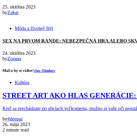
25. októbra 2023
by
Zakai
Móda a životný štýl
SEX NA PRVOM RANDE: NEBEZPEČNÁ HRA ALEBO SK
24. októbra 2023
by
Zorana
Mal/a by si vidieť
viac článkov
Kultúra
STREET ART AKO HLAS GENERÁCIE:
Keď sa prechádzate po uliciach veľkomesta, možno aj vaše oči neustá
by
#deepai
26. mája 2023
2 minute read