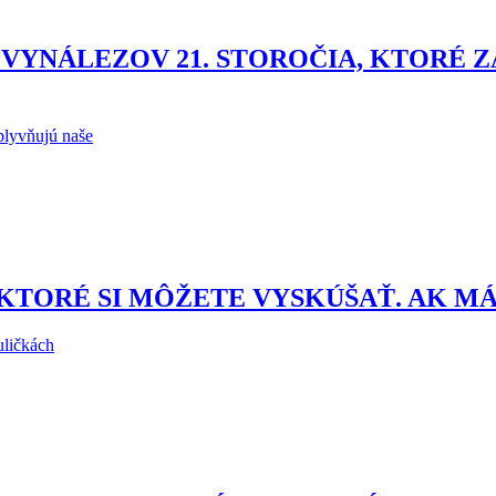
VYNÁLEZOV 21. STOROČIA, KTORÉ Z
plyvňujú naše
KTORÉ SI MÔŽETE VYSKÚŠAŤ. AK M
uličkách