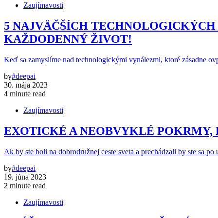
Zaujímavosti
5 NAJVÄČŠÍCH TECHNOLOGICKÝCH 
KAŽDODENNÝ ŽIVOT!
Keď sa zamyslíme nad technologickými vynálezmi, ktoré zásadne ov
by
#deepai
30. mája 2023
4 minute read
Zaujímavosti
EXOTICKÉ A NEOBVYKLÉ POKRMY, 
Ak by ste boli na dobrodružnej ceste sveta a prechádzali by ste sa po 
by
#deepai
19. júna 2023
2 minute read
Zaujímavosti