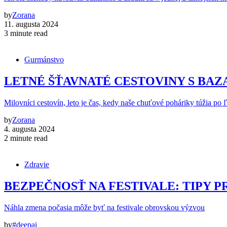
by
Zorana
11. augusta 2024
3 minute read
Gurmánstvo
LETNÉ ŠŤAVNATÉ CESTOVINY S BA
Milovníci cestovín, leto je čas, kedy naše chuťové poháriky túžia po 
by
Zorana
4. augusta 2024
2 minute read
Zdravie
BEZPEČNOSŤ NA FESTIVALE: TIPY P
Náhla zmena počasia môže byť na festivale obrovskou výzvou
by
#deepai