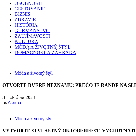
OSOBNOSTI
CESTOVANIE
BIZNIS
ZDRAVIE
HISTÓRIA
GURMÁNSTVO
ZAUJÍMAVOSTI
KULTÚRA
MÓDA A ŽIVOTNÝ ŠTÝL
DOMÁCNOSŤ A ZÁHRADA
Móda a životný štýl
OTVORTE DVERE NEZNÁMU: PREČO JE RANDE NA SL
31. októbra 2023
by
Zorana
Móda a životný štýl
VYTVORTE SI VLASTNÝ OKTOBERFEST: VYCHUTNAJT