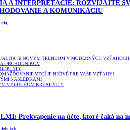
IA A INTERPRETÁCIE: ROZVÍJAJTE 
ZHODOVANIE A KOMUNIKÁCIU
ncia,
SEXUALITA JE NOVÝM TRENDOM V MODERNÝCH VZŤAHOCH
HA OBCHODNÍKOV
 ODPLATY
MAŽĎOVANIE VECÍ JE NIČIVÉ PRE VAŠE VZŤAHY!
LÝMI NÁSLEDKAMI
BNÝM VÝBUCHOM KREATIVITY
Prekvapenie na účte, ktoré čaká na mn
malebných