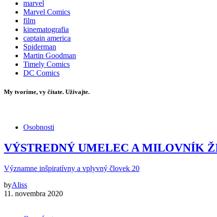
marvel
Marvel Comics
film
kinematografia
captain america
Spiderman
Martin Goodman
Timely Comics
DC Comics
My tvoríme, vy čítate. Užívajte.
Osobnosti
VÝSTREDNÝ UMELEC A MILOVNÍK ŽI
Významne inšpiratívny a vplyvný človek 20
by
Aliss
11. novembra 2020