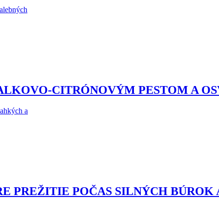
malebných
ZALKOVO-CITRÓNOVÝM PESTOM A O
ľahkých a
RE PREŽITIE POČAS SILNÝCH BÚROK