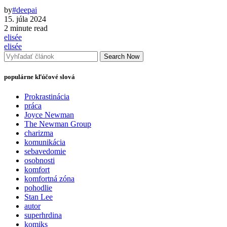
by
#deepai
15. júla 2024
2 minute read
elisée
elisée
Search Now
populárne kľúčové slová
Prokrastinácia
práca
Joyce Newman
The Newman Group
charizma
komunikácia
sebavedomie
osobnosti
komfort
komfortná zóna
pohodlie
Stan Lee
autor
superhrdina
komiks