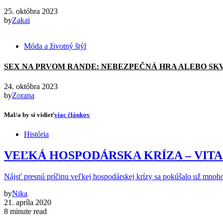
25. októbra 2023
by
Zakai
Móda a životný štýl
SEX NA PRVOM RANDE: NEBEZPEČNÁ HRA ALEBO SK
24. októbra 2023
by
Zorana
Mal/a by si vidieť
viac článkov
História
VEĽKÁ HOSPODÁRSKA KRÍZA – VITA
Nájsť presnú príčinu veľkej hospodárskej krízy sa pokúšalo už mno
by
Nika
21. apríla 2020
8 minute read