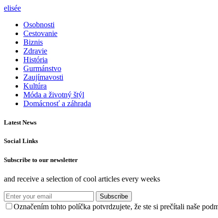
elisée
Osobnosti
Cestovanie
Biznis
Zdravie
História
Gurmánstvo
Zaujímavosti
Kultúra
Móda a životný štýl
Domácnosť a záhrada
Latest News
Social Links
Subscribe to our newsletter
and receive a selection of cool articles every weeks
Subscribe
Označením tohto políčka potvrdzujete, že ste si prečítali naše po