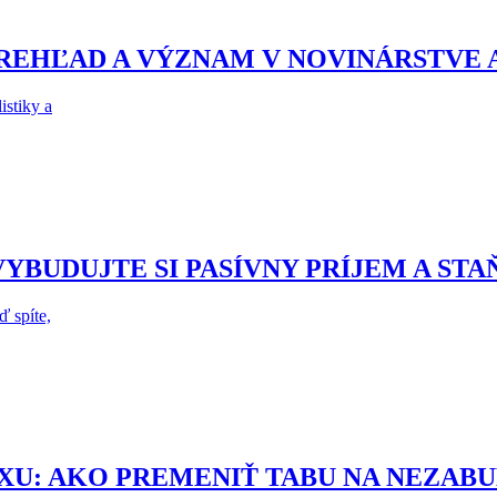
REHĽAD A VÝZNAM V NOVINÁRSTVE 
istiky a
YBUDUJTE SI PASÍVNY PRÍJEM A STA
ď spíte,
U: AKO PREMENIŤ TABU NA NEZABU