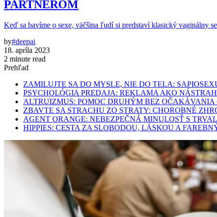
PARTNEROM
Keď sa bavíme o sexe, väčšina ľudí si predstaví klasický vaginálny se
by
#deepai
18. apríla 2023
2 minute read
Prehľad
ZAMILUJTE SA DO MYSLE, NIE DO TELA: SAPIO
PSYCHOLÓGIA PREDAJA: REKLAMA AKO NÁSTRA
ALTRUIZMUS: POMOC DRUHÝM BEZ OČAKÁVANIA
ZBAVTE SA STRACHU ZO STRATY: CHOROBNÉ ZHRO
AGENT ORANGE: NEBEZPEČNÁ MINULOSŤ S TRVA
HIPPIES: CESTA ZA SLOBODOU, LÁSKOU A FARE