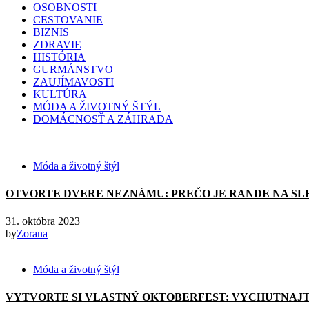
OSOBNOSTI
CESTOVANIE
BIZNIS
ZDRAVIE
HISTÓRIA
GURMÁNSTVO
ZAUJÍMAVOSTI
KULTÚRA
MÓDA A ŽIVOTNÝ ŠTÝL
DOMÁCNOSŤ A ZÁHRADA
Móda a životný štýl
OTVORTE DVERE NEZNÁMU: PREČO JE RANDE NA SL
31. októbra 2023
by
Zorana
Móda a životný štýl
VYTVORTE SI VLASTNÝ OKTOBERFEST: VYCHUTNAJT