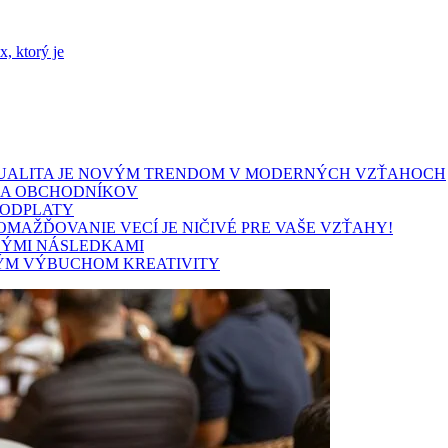
x, ktorý je
SEXUALITA JE NOVÝM TRENDOM V MODERNÝCH VZŤAHOCH
HA OBCHODNÍKOV
 ODPLATY
MAŽĎOVANIE VECÍ JE NIČIVÉ PRE VAŠE VZŤAHY!
LÝMI NÁSLEDKAMI
BNÝM VÝBUCHOM KREATIVITY