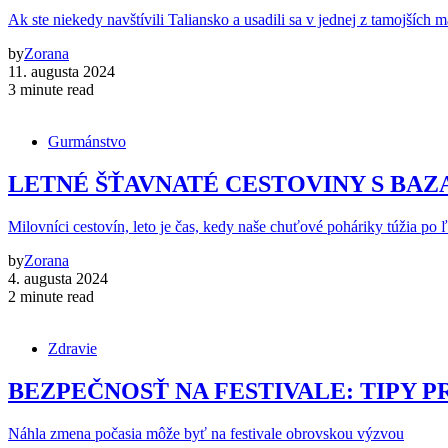
Ak ste niekedy navštívili Taliansko a usadili sa v jednej z tamojších 
by
Zorana
11. augusta 2024
3 minute read
Gurmánstvo
LETNÉ ŠŤAVNATÉ CESTOVINY S BA
Milovníci cestovín, leto je čas, kedy naše chuťové poháriky túžia po 
by
Zorana
4. augusta 2024
2 minute read
Zdravie
BEZPEČNOSŤ NA FESTIVALE: TIPY P
Náhla zmena počasia môže byť na festivale obrovskou výzvou