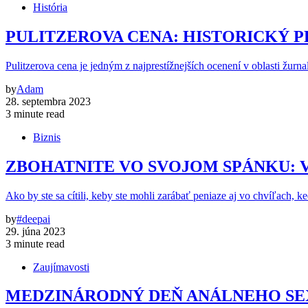
História
PULITZEROVA CENA: HISTORICKÝ P
Pulitzerova cena je jedným z najprestížnejších ocenení v oblasti žurnal
by
Adam
28. septembra 2023
3 minute read
Biznis
ZBOHATNITE VO SVOJOM SPÁNKU: V
Ako by ste sa cítili, keby ste mohli zarábať peniaze aj vo chvíľach, ke
by
#deepai
29. júna 2023
3 minute read
Zaujímavosti
MEDZINÁRODNÝ DEŇ ANÁLNEHO SEX