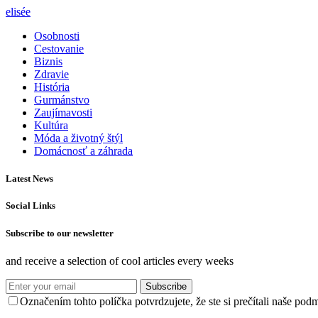
elisée
Osobnosti
Cestovanie
Biznis
Zdravie
História
Gurmánstvo
Zaujímavosti
Kultúra
Móda a životný štýl
Domácnosť a záhrada
Latest News
Social Links
Subscribe to our newsletter
and receive a selection of cool articles every weeks
Subscribe
Označením tohto políčka potvrdzujete, že ste si prečítali naše po