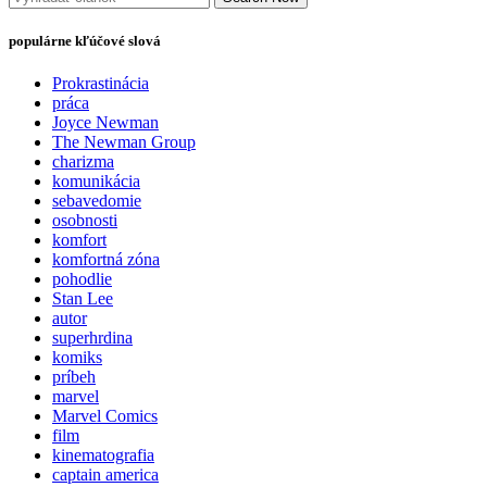
populárne kľúčové slová
Prokrastinácia
práca
Joyce Newman
The Newman Group
charizma
komunikácia
sebavedomie
osobnosti
komfort
komfortná zóna
pohodlie
Stan Lee
autor
superhrdina
komiks
príbeh
marvel
Marvel Comics
film
kinematografia
captain america