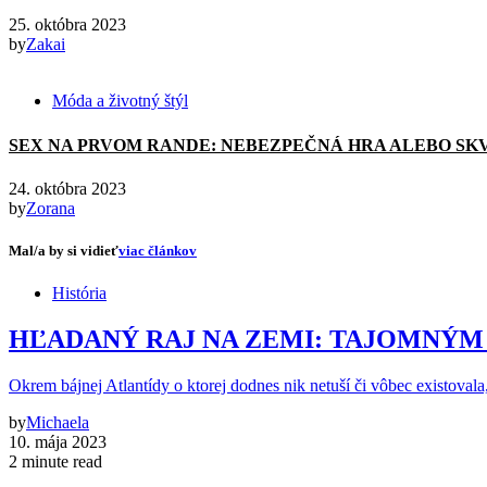
25. októbra 2023
by
Zakai
Móda a životný štýl
SEX NA PRVOM RANDE: NEBEZPEČNÁ HRA ALEBO SK
24. októbra 2023
by
Zorana
Mal/a by si vidieť
viac článkov
História
HĽADANÝ RAJ NA ZEMI: TAJOMNÝM 
Okrem bájnej Atlantídy o ktorej dodnes nik netuší či vôbec existovala
by
Michaela
10. mája 2023
2 minute read