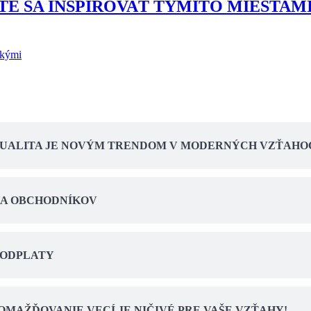
TE SA INŠPIROVAŤ TÝMITO MIESTAM
ckými
SEXUALITA JE NOVÝM TRENDOM V MODERNÝCH VZŤAHO
HA OBCHODNÍKOV
 ODPLATY
MAŽĎOVANIE VECÍ JE NIČIVÉ PRE VAŠE VZŤAHY!