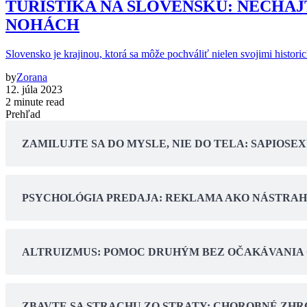
TURISTIKA NA SLOVENSKU: NECHAJ
NOHÁCH
Slovensko je krajinou, ktorá sa môže pochváliť nielen svojimi histori
by
Zorana
12. júla 2023
2 minute read
Prehľad
ZAMILUJTE SA DO MYSLE, NIE DO TELA: SAPIO
PSYCHOLÓGIA PREDAJA: REKLAMA AKO NÁSTRA
ALTRUIZMUS: POMOC DRUHÝM BEZ OČAKÁVANIA
ZBAVTE SA STRACHU ZO STRATY: CHOROBNÉ ZHRO