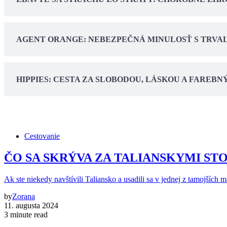
AGENT ORANGE: NEBEZPEČNÁ MINULOSŤ S TRVA
HIPPIES: CESTA ZA SLOBODOU, LÁSKOU A FARE
Cestovanie
ČO SA SKRÝVA ZA TALIANSKYMI STOLMI: 
Ak ste niekedy navštívili Taliansko a usadili sa v jednej z tamojších 
by
Zorana
11. augusta 2024
3 minute read