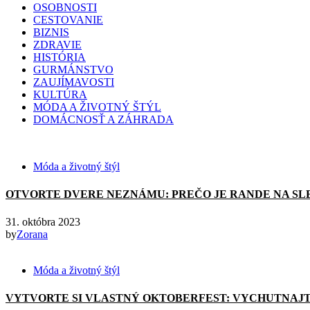
OSOBNOSTI
CESTOVANIE
BIZNIS
ZDRAVIE
HISTÓRIA
GURMÁNSTVO
ZAUJÍMAVOSTI
KULTÚRA
MÓDA A ŽIVOTNÝ ŠTÝL
DOMÁCNOSŤ A ZÁHRADA
Móda a životný štýl
OTVORTE DVERE NEZNÁMU: PREČO JE RANDE NA SL
31. októbra 2023
by
Zorana
Móda a životný štýl
VYTVORTE SI VLASTNÝ OKTOBERFEST: VYCHUTNAJT