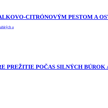
ZALKOVO-CITRÓNOVÝM PESTOM A O
ľahkých a
RE PREŽITIE POČAS SILNÝCH BÚROK