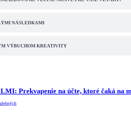
LÝMI NÁSLEDKAMI
BNÝM VÝBUCHOM KREATIVITY
Prekvapenie na účte, ktoré čaká na mn
malebných