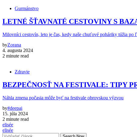
Gurmánstvo
LETNÉ ŠŤAVNATÉ CESTOVINY S BA
Milovníci cestovín, leto je čas, kedy naše chuťové poháriky túžia po 
by
Zorana
4. augusta 2024
2 minute read
Zdravie
BEZPEČNOSŤ NA FESTIVALE: TIPY P
Náhla zmena počasia môže byť na festivale obrovskou výzvou
by
#deepai
15. júla 2024
2 minute read
elisée
elisée
Search Now