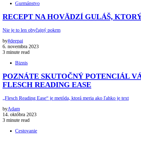
Gurmánstvo
RECEPT NA HOVÄDZÍ GULÁŠ, KTOR
Nie je to len obyčajný pokrm
by
#deepai
6. novembra 2023
3 minute read
Biznis
POZNÁTE SKUTOČNÝ POTENCIÁL VÁ
FLESCH READING EASE
„Flesch Reading Ease“ je metóda, ktorá meria ako ľahko je text
by
Adam
14. októbra 2023
3 minute read
Cestovanie