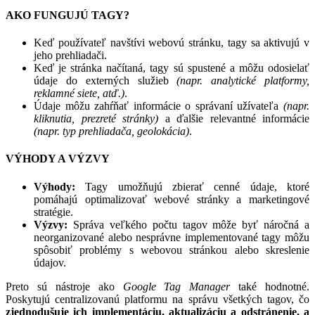
AKO FUNGUJÚ TAGY?
Keď používateľ navštívi webovú stránku, tagy sa aktivujú v
jeho prehliadači.
Keď je stránka načítaná, tagy sú spustené a môžu odosielať
údaje do externých služieb
(napr. analytické platformy,
reklamné siete, atď.)
.
Údaje môžu zahŕňať informácie o správaní užívateľa
(napr.
kliknutia, prezreté stránky)
a ďalšie relevantné informácie
(napr. typ prehliadača, geolokácia)
.
VÝHODY A VÝZVY
Výhody:
Tagy umožňujú zbierať cenné údaje, ktoré
pomáhajú optimalizovať webové stránky a marketingové
stratégie.
Výzvy:
Správa veľkého počtu tagov môže byť náročná a
neorganizované alebo nesprávne implementované tagy môžu
spôsobiť problémy s webovou stránkou alebo skreslenie
údajov.
Preto sú nástroje ako
Google Tag Manager
také hodnotné.
Poskytujú centralizovanú platformu na správu všetkých tagov, čo
zjednodušuje ich implementáciu, aktualizáciu a odstránenie, a