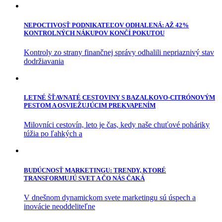
NEPOCTIVOSŤ PODNIKATEĽOV ODHALENÁ: AŽ 42%
KONTROLNÝCH NÁKUPOV KONČÍ POKUTOU
Kontroly zo strany finančnej správy odhalili nepriaznivý stav
dodržiavania
LETNÉ ŠŤAVNATÉ CESTOVINY S BAZALKOVO-CITRÓNOVÝM
PESTOM A OSVIEŽUJÚCIM PREKVAPENÍM
Milovníci cestovín, leto je čas, kedy naše chuťové poháriky
túžia po ľahkých a
BUDÚCNOSŤ MARKETINGU: TRENDY, KTORÉ
TRANSFORMUJÚ SVET A ČO NÁS ČAKÁ
V dnešnom dynamickom svete marketingu sú úspech a
inovácie neoddeliteľne