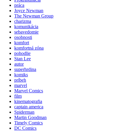
práca
Joyce Newman
The Newman Group
charizma
komunikácia
sebavedomie
osobnosti
komfort
komfortná zóna
pohodlie
Stan Lee
autor
superhrdina
komiks
príbeh
marvel
Marvel Comics
film
kinematografia
captain america
Spiderman
Martin Goodman
Timely Comics
DC Comics