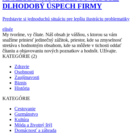
DLHODOBÝ ÚSPECH FIRMY
Predstavte si jednoduchú situáciu pre lepšiu ilustráciu problematiky
elisée
My tvoríme, vy čítate. Náš obsah je vášňou, s ktorou sa vám
snažíme priniesť jedinečný zážitok, priestor, kde sa zmyselnosť
stretáva s hodnotným obsahom, kde sa môžete v tichosti oddať
čítaniu a objavovaniu nových poznatkov a hodnôt. Užívajte.
KATEGÓRIE (2)
Zdravie
Osobnosti
Zaujímavosti
Biznis
História
KATEGÓRIE
Cestovanie
Gurmánstvo
Kultúra
Móda a životný štýl
Domácnosť a záhrada