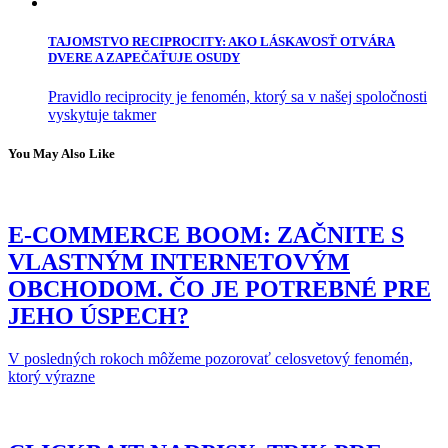
TAJOMSTVO RECIPROCITY: AKO LÁSKAVOSŤ OTVÁRA
DVERE A ZAPEČAŤUJE OSUDY
Pravidlo reciprocity je fenomén, ktorý sa v našej spoločnosti
vyskytuje takmer
You May Also Like
E-COMMERCE BOOM: ZAČNITE S
VLASTNÝM INTERNETOVÝM
OBCHODOM. ČO JE POTREBNÉ PRE
JEHO ÚSPECH?
V posledných rokoch môžeme pozorovať celosvetový fenomén,
ktorý výrazne