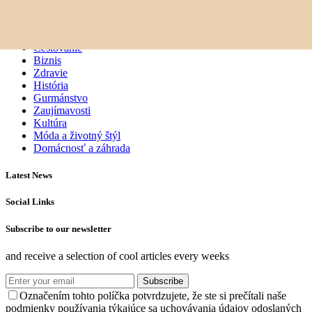
elisée
Osobnosti
Cestovanie
Biznis
Zdravie
História
Gurmánstvo
Zaujímavosti
Kultúra
Móda a životný štýl
Domácnosť a záhrada
Latest News
Social Links
Subscribe to our newsletter
and receive a selection of cool articles every weeks
Subscribe
Označením tohto políčka potvrdzujete, že ste si prečítali naše
podmienky používania týkajúce sa uchovávania údajov odoslaných