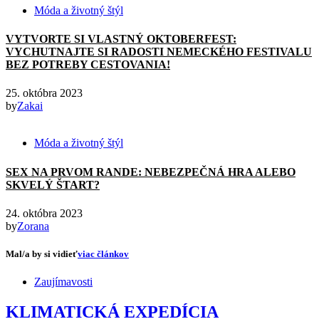
Móda a životný štýl
VYTVORTE SI VLASTNÝ OKTOBERFEST:
VYCHUTNAJTE SI RADOSTI NEMECKÉHO FESTIVALU
BEZ POTREBY CESTOVANIA!
25. októbra 2023
by
Zakai
Móda a životný štýl
SEX NA PRVOM RANDE: NEBEZPEČNÁ HRA ALEBO
SKVELÝ ŠTART?
24. októbra 2023
by
Zorana
Mal/a by si vidieť
viac článkov
Zaujímavosti
KLIMATICKÁ EXPEDÍCIA