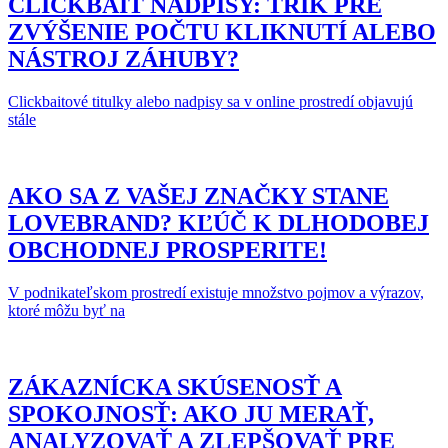
CLICKBAIT NADPISY: TRIK PRE
ZVÝŠENIE POČTU KLIKNUTÍ ALEBO
NÁSTROJ ZÁHUBY?
Clickbaitové titulky alebo nadpisy sa v online prostredí objavujú
stále
AKO SA Z VAŠEJ ZNAČKY STANE
LOVEBRAND? KĽÚČ K DLHODOBEJ
OBCHODNEJ PROSPERITE!
V podnikateľskom prostredí existuje množstvo pojmov a výrazov,
ktoré môžu byť na
ZÁKAZNÍCKA SKÚSENOSŤ A
SPOKOJNOSŤ: AKO JU MERAŤ,
ANALYZOVAŤ A ZLEPŠOVAŤ PRE