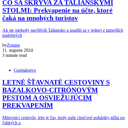
ČO SA SKRÝVA ZA TALIANSKYMI
STOLMI: Prekvapenie na účte, ktoré
čaká na mnohých turistov
Ak ste niekedy navštívili Taliansko a usadili sa v jednej z tamojších
malebných
by
Zorana
11. augusta 2024
3 minute read
Gurmánstvo
LETNÉ ŠŤAVNATÉ CESTOVINY S
BAZALKOVO-CITRÓNOVÝM
PESTOM A OSVIEŽUJÚCIM
PREKVAPENÍM
Milovníci cestovín, leto je čas, kedy naše chuťové poháriky túžia po
ľahkých a