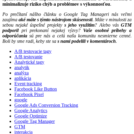
minimalizuje riziko chýb a problémov s výkonnosťou
.
Po prečítaní nášho článku o Google Tag Manageri nás veľmi
zaujíma
aké máte s týmto nástrojom skúsenosti
. Máte v minulosti za
sebou nejaké úspešné projekty
s jeho využitím
? Alebo vás
GTM
podporil
pri prekonaní nejakej výzvy?
Vaše osobné príbehy a
odporúčania
sú pre nás a celú našu komunitu nesmierne cenné.
Boli by sme radi, keby ste sa
s nami podelili v komentároch
.
A/B testovacie tagy
A/B testovanie
Analytické tagy
analytik
analýza
aplikácia
Event tracking
Facebook Like Button
Facebook Pixel
google
Google Ads Conversion Tracking
Google Analytics
Google Optimize
Google Tag Manager
GTM
interakcia