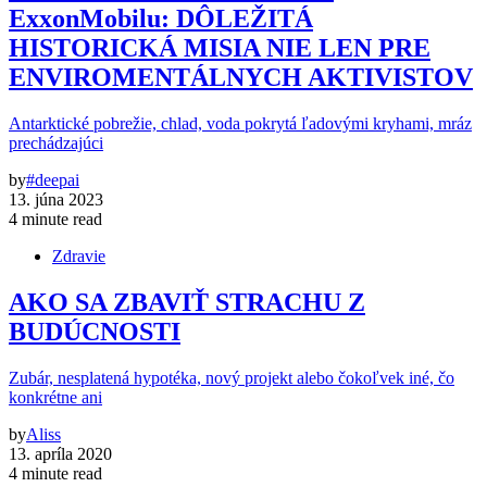
ExxonMobilu: DÔLEŽITÁ
HISTORICKÁ MISIA NIE LEN PRE
ENVIROMENTÁLNYCH AKTIVISTOV
Antarktické pobrežie, chlad, voda pokrytá ľadovými kryhami, mráz
prechádzajúci
by
#deepai
13. júna 2023
4 minute read
Zdravie
AKO SA ZBAVIŤ STRACHU Z
BUDÚCNOSTI
Zubár, nesplatená hypotéka, nový projekt alebo čokoľvek iné, čo
konkrétne ani
by
Aliss
13. apríla 2020
4 minute read