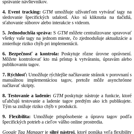
správanie návštevníkov.
4. Event tracking:
GTM
umožňuje užívateľom vytvárať tagy na
sledovanie špecifických udalostí. Ako sú kliknutia na tlačidlá,
sťahovanie súborov alebo interakcie s videom.
5. Jednoduchšia správa:
S
GTM
môžete centralizovane spravovať
všetky vaše tagy na jednom mieste, čo zjednodušuje aktualizácie a
zmierňuje riziko chýb pri implementácii.
6. Bezpečnosť a kontrola:
Poskytuje rôzne úrovne oprávnení.
Môžete kontrolovať kto má prístup k vytváraniu, úpravám alebo
publikovaniu tagov.
7. Rýchlosť:
Umožňuje rýchlejšie načítavanie stránok v porovnaní s
manuálnou implementáciou tagov, pretože môže asynchrónne
načítavať skripty.
8. Testovanie a ladenie:
GTM
poskytuje nástroje a funkcie, ktoré
uľahčujú testovanie a ladenie tagov predtým ako ich publikujete.
Tým sa znižuje riziko chýb v produkcii.
9. Flexibilita:
Umožňuje prispôsobenie a úpravu tagov podľa
špecifických potrieb a cieľov vášho online prostredia.
Google Tag Manager
je
silný nástroj
, ktorý ponúka veľa flexibility