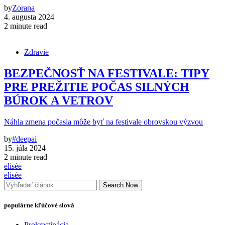
by
Zorana
4. augusta 2024
2 minute read
Zdravie
BEZPEČNOSŤ NA FESTIVALE: TIPY
PRE PREŽITIE POČAS SILNÝCH
BÚROK A VETROV
Náhla zmena počasia môže byť na festivale obrovskou výzvou
by
#deepai
15. júla 2024
2 minute read
elisée
elisée
Search Now
populárne kľúčové slová
Prokrastinácia