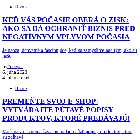
Biznis
KEĎ VÁS POČASIE OBERÁ O ZISK:
AKO SA DÁ OCHRÁNIŤ BIZNIS PRED
NEGATÍVNYM VPLYVOM POČASIA
Je naozaj úchvatné a fascinujúce, keď sa zamyslíme nad tým, ako sú
naše
by
#deepai
6. júna 2023
4 minute read
Biznis
PREMEŇTE SVOJ E-SHOP:
VYTVÁRAJTE PÚTAVÉ POPISY
PRODUKTOV, KTORÉ PREDÁVAJÚ!
Väčšina z nás nemá čas a ani náladu čítať popisy produktov, ktoré
sú zdĺhavé