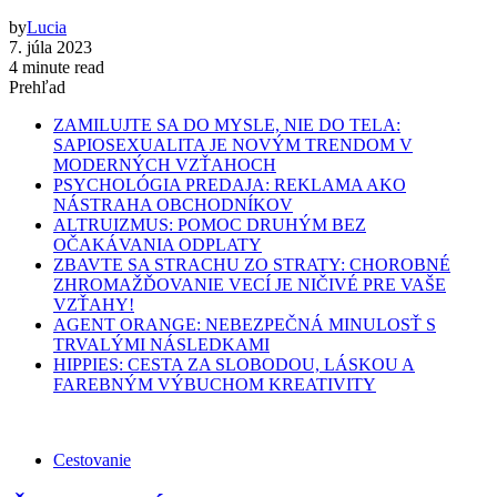
by
Lucia
7. júla 2023
4 minute read
Prehľad
ZAMILUJTE SA DO MYSLE, NIE DO TELA:
SAPIOSEXUALITA JE NOVÝM TRENDOM V
MODERNÝCH VZŤAHOCH
PSYCHOLÓGIA PREDAJA: REKLAMA AKO
NÁSTRAHA OBCHODNÍKOV
ALTRUIZMUS: POMOC DRUHÝM BEZ
OČAKÁVANIA ODPLATY
ZBAVTE SA STRACHU ZO STRATY: CHOROBNÉ
ZHROMAŽĎOVANIE VECÍ JE NIČIVÉ PRE VAŠE
VZŤAHY!
AGENT ORANGE: NEBEZPEČNÁ MINULOSŤ S
TRVALÝMI NÁSLEDKAMI
HIPPIES: CESTA ZA SLOBODOU, LÁSKOU A
FAREBNÝM VÝBUCHOM KREATIVITY
Cestovanie