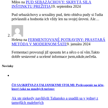
Milos
na
PUD SEBAZÁCHOVY: SKRYTÁ SILA
INŠTINKTU PREŽITIA
19. septembra 2024
Pud sebazáchovy a sexuálny pud, tieto obidva pudy si ľudia
privlasnili a hodnotia ich vždy len na svojej úrovni. Ale…
Helena
na
FERMENTOVANÉ POTRAVINY: PRASTARÁ
METÓDA V MODERNOM ŠATE
9. januára 2024
Fermentaci provozují již spoustu let a něco o ní vím.Takto
dobře sestavené a ucelené informace jsem,nikde,nečetla.
Novinky
ČO SA SKRÝVA ZA TALIANSKYMI STOLMI: Prekvapenie na účte,
ktoré čaká na mnohých turistov
Ak ste niekedy navštívili Taliansko a usadili sa v jednej z
tamojších malebných