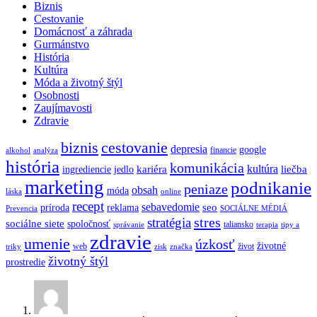
Biznis
Cestovanie
Domácnosť a záhrada
Gurmánstvo
História
Kultúra
Móda a životný štýl
Osobnosti
Zaujímavosti
Zdravie
biznis
cestovanie
depresia
google
financie
alkohol
analýza
história
komunikácia
kultúra
kariéra
liečba
ingrediencie
jedlo
marketing
podnikanie
peniaze
obsah
móda
láska
online
recept
sebavedomie
seo
príroda
reklama
Prevencia
SOCIÁLNE MÉDIÁ
stres
stratégia
sociálne siete
spoločnosť
taliansko
správanie
terapia
tipy a
zdravie
umenie
úzkosť
životné
web
život
triky
zisk
značka
životný štýl
prostredie