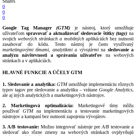
Shares
0
0
0
Google Tag Manager
(GTM)
je nástroj, ktorý umožňuje
užívateľom
spravovať a aktualizovať sledovacie štítky
(tagy)
na
svojich
webových stránkach a mobilných aplikáciách
bez nutnosti
zasahovať do kódu. Tento nástroj je často využívaný
marketingovými tímami, analytikmi a vývojármi
na
sledovanie
a
analýzu návštevnosti a správania
užívateľov
na webových
stránkach a v aplikáciách.
HLAVNÉ FUNKCIE A ÚČELY GTM
1. Sledovanie a analytika:
GTM
umožňuje implementáciu rôznych
typov tagov pre sledovanie a analytiku – vrátane
Google Analytics
,
ale aj iných analytických a marketingových nástrojov.
2. Marketingová optimalizácia:
Marketingové tímy môžu
používať
GTM
na implementáciu a testovanie marketingových
nástrojov a kampaní bez nutnosti zapojenia vývojárov.
3. A/B testovanie:
Možno integrovať nástroje pre
A/B
testovanie a
sledovať ako rôzne zmeny na webových stránkach ovplyvňujú