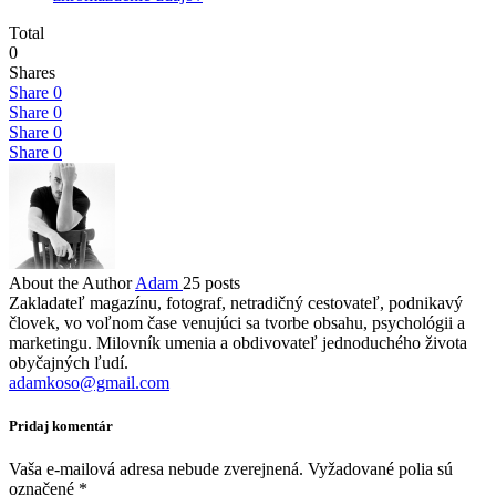
Total
0
Shares
Share
0
Share
0
Share
0
Share
0
About the Author
Adam
25 posts
Zakladateľ magazínu, fotograf, netradičný cestovateľ, podnikavý
človek, vo voľnom čase venujúci sa tvorbe obsahu, psychológii a
marketingu. Milovník umenia a obdivovateľ jednoduchého života
obyčajných ľudí.
adamkoso@gmail.com
Pridaj komentár
Vaša e-mailová adresa nebude zverejnená.
Vyžadované polia sú
označené
*