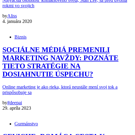
Najväčšia osobnosť komiksového sveta, Stan Lee, sa pred dvoma
rokmi vo svojich
by
Aliss
4. januára 2020
Biznis
SOCIÁLNE MÉDIÁ PREMENILI
MARKETING NAVŽDY: POZNÁTE
TIETO STRATÉGIE NA
DOSIAHNUTIE ÚSPECHU?
Online marketing je ako rieka, ktorá neustále mení svoj tok a
prispôsobuje sa
by
#deepai
29. apríla 2023
Gurmánstvo