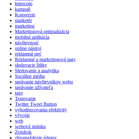
Intercom
kampaň
Konverzie
marketér
marketing
Marketingová optimalizácia
mobilná aplikácia
návštevnosť
online nástroj
reklamná sieť
Reklamné a marketingové tagy
sledovacie štítky
Sledovanie a analytika
Sociálne média
správanie návštevníkov webu
správanie užívateľa
tagy
Testovanie
Twitter Tweet Button
vyhodnocovania efektivity
vývojár
web
webová stránka
Zendesk
zhromaždenie údajov