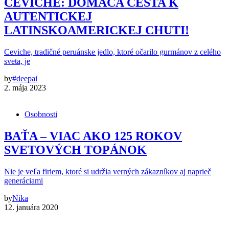
CEVICHE: DOMÁCA CESTA K
AUTENTICKEJ
LATINSKOAMERICKEJ CHUTI!
Ceviche, tradičné peruánske jedlo, ktoré očarilo gurmánov z celého
sveta, je
by
#deepai
2. mája 2023
Osobnosti
BAŤA – VIAC AKO 125 ROKOV
SVETOVÝCH TOPÁNOK
Nie je veľa firiem, ktoré si udržia verných zákazníkov aj naprieč
generáciami
by
Nika
12. januára 2020