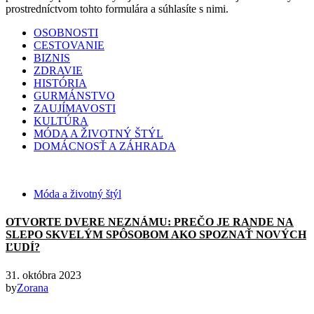
prostredníctvom tohto formulára a súhlasíte s nimi.
OSOBNOSTI
CESTOVANIE
BIZNIS
ZDRAVIE
HISTÓRIA
GURMÁNSTVO
ZAUJÍMAVOSTI
KULTÚRA
MÓDA A ŽIVOTNÝ ŠTÝL
DOMÁCNOSŤ A ZÁHRADA
Móda a životný štýl
OTVORTE DVERE NEZNÁMU: PREČO JE RANDE NA
SLEPO SKVELÝM SPÔSOBOM AKO SPOZNAŤ NOVÝCH
ĽUDÍ?
31. októbra 2023
by
Zorana