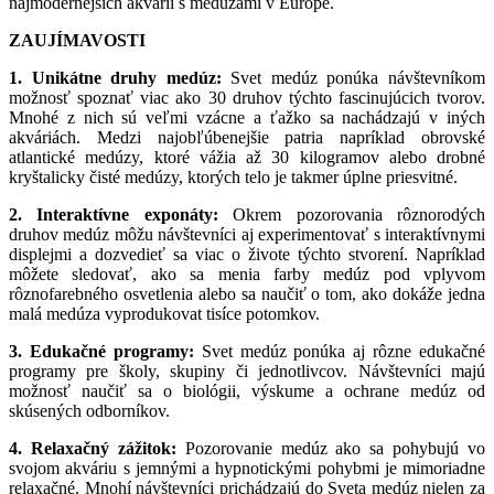
najmodernejších akvárií s medúzami v Európe.
ZAUJÍMAVOSTI
1. Unikátne druhy medúz:
Svet medúz ponúka návštevníkom
možnosť spoznať viac ako 30 druhov týchto fascinujúcich tvorov.
Mnohé z nich sú veľmi vzácne a ťažko sa nachádzajú v iných
akváriách. Medzi najobľúbenejšie patria napríklad obrovské
atlantické medúzy, ktoré vážia až 30 kilogramov alebo drobné
kryštalicky čisté medúzy, ktorých telo je takmer úplne priesvitné.
2. Interaktívne exponáty:
Okrem pozorovania rôznorodých
druhov medúz môžu návštevníci aj experimentovať s interaktívnymi
displejmi a dozvedieť sa viac o živote týchto stvorení. Napríklad
môžete sledovať, ako sa menia farby medúz pod vplyvom
rôznofarebného osvetlenia alebo sa naučiť o tom, ako dokáže jedna
malá medúza vyprodukovat tisíce potomkov.
3. Edukačné programy:
Svet medúz ponúka aj rôzne edukačné
programy pre školy, skupiny či jednotlivcov. Návštevníci majú
možnosť naučiť sa o biológii, výskume a ochrane medúz od
skúsených odborníkov.
4. Relaxačný zážitok:
Pozorovanie medúz ako sa pohybujú vo
svojom akváriu s jemnými a hypnotickými pohybmi je mimoriadne
relaxačné. Mnohí návštevníci prichádzajú do Sveta medúz nielen za