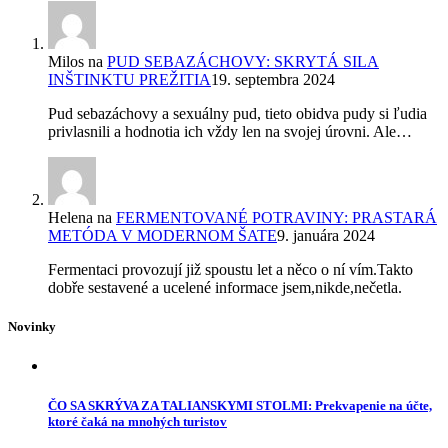
Milos
na
PUD SEBAZÁCHOVY: SKRYTÁ SILA
INŠTINKTU PREŽITIA
19. septembra 2024
Pud sebazáchovy a sexuálny pud, tieto obidva pudy si ľudia
privlasnili a hodnotia ich vždy len na svojej úrovni. Ale…
Helena
na
FERMENTOVANÉ POTRAVINY: PRASTARÁ
METÓDA V MODERNOM ŠATE
9. januára 2024
Fermentaci provozují již spoustu let a něco o ní vím.Takto
dobře sestavené a ucelené informace jsem,nikde,nečetla.
Novinky
ČO SA SKRÝVA ZA TALIANSKYMI STOLMI: Prekvapenie na účte,
ktoré čaká na mnohých turistov