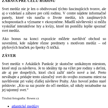
ZÁBAVA PRE CELÚ RODINU
Svet medúz nie je len o obdivovaní týchto fascinujúcich tvorov, ale
aj o vzdelaní a zábave pre celú rodinu. V centre nájdete informačné
panely, ktoré vás naučia o živote medúz, ich zaujímavých
schopnostiach a význame v ekosystéme. Mladší návštevníci si môžu
vyskúšať interaktívne hry a kvízy, ktoré im pomôžu lepšie spoznať
svet medúz.
Ako bonus na konci expozície môžete navštíviť obchod so
suvenírmi, kde nájdete rôzne predmety s motívom medúz – od
plyšových hračiek po šperky či tričká.
ZÁVER
Svet medúz v Arkádách Pankrác je skutočne unikátnym miestom,
ktoré stojí za návštevu. Je to ideálny tip na výlet pre rodiny s deťmi,
ale aj pre dospelých, ktorí chcú zažiť niečo nové a iné. Preto
neváhajte a pridajte tento zázračný svet do svojho zoznamu miest na
navštívenie pri vašej ďalšej návšteve Prahy. Ako hovorí jedno staré
príslovie: „Kto sa raz pozrie do očí medúze, už nikdy nezabudne na
jej tajomný svet.“
Titulná fotografia: flowee.cz
atlantické medúzy