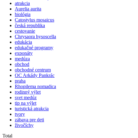
atrakcia
Aurelia aurita
biológia
Catostylus mosaicus
česká republika
cestovanie
Chrysaora hysoscella
edukácia
edukačné programy
exponáty
medúza
obchod
obchodné centrum
OC Arkády Pankrác
praha
Rhopilema nomadica
rodinný výlet
svet medúz
tip na výlet
turistická atrakcia
tvory
zábava pre deti
živočíchy
Total