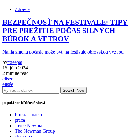
Zdravie
BEZPEČNOSŤ NA FESTIVALE: TIPY
PRE PREŽITIE POČAS SILNÝCH
BÚROK A VETROV
Náhla zmena počasia môže byť na festivale obrovskou výzvou
by
#deepai
15. júla 2024
2 minute read
elisée
elisée
Search Now
populárne kľúčové slová
Prokrastinácia
práca
Joyce Newman
The Newman Group
charizma