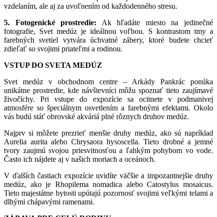
vzdelaním, ale aj za uvoľnením od každodenného stresu.
5. Fotogenické prostredie:
Ak hľadáte miesto na jedinečné
fotografie, Svet medúz je ideálnou voľbou. S kontrastom tmy a
farebných svetiel vytvára úchvatné zábery, ktoré budete chcieť
zdieľať so svojimi priateľmi a rodinou.
VSTUP DO SVETA MEDÚZ
Svet medúz v obchodnom centre – Arkády Pankrác ponúka
unikátne prostredie, kde návštevníci môžu spoznať tieto zaujímavé
živočíchy. Pri vstupe do expozície sa ocitnete v podmanivej
atmosfére so špeciálnym osvetlením a farebnými efektami. Okolo
vás budú stáť obrovské akváriá plné rôznych druhov medúz.
Najprv si môžete prezrieť menšie druhy medúz, ako sú napríklad
Aurelia aurita alebo Chrysaora hysoscella. Tieto drobné a jemné
tvory zaujmú svojou priesvitnosťou a ľahkým pohybom vo vode.
Často ich nájdete aj v našich moriach a oceánoch.
V ďalších častiach expozície uvidíte väčšie a impozantnejšie druhy
medúz, ako je Rhopilema nomadica alebo Catostylus mosaicus.
Tieto majestátne bytosti upútajú pozornosť svojimi veľkými telami a
dlhými chápavými ramenami.