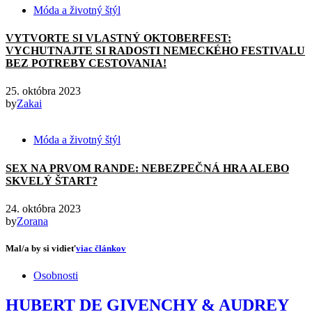
Móda a životný štýl
VYTVORTE SI VLASTNÝ OKTOBERFEST:
VYCHUTNAJTE SI RADOSTI NEMECKÉHO FESTIVALU
BEZ POTREBY CESTOVANIA!
25. októbra 2023
by
Zakai
Móda a životný štýl
SEX NA PRVOM RANDE: NEBEZPEČNÁ HRA ALEBO
SKVELÝ ŠTART?
24. októbra 2023
by
Zorana
Mal/a by si vidieť
viac článkov
Osobnosti
HUBERT DE GIVENCHY & AUDREY