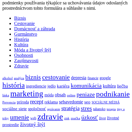
podmienky používania týkajúce sa uchovávania údajov odoslaných
prostredníctvom tohto formulára a súhlasíte s nimi.
Biznis
Cestovanie
Domácnosť a záhrada
Gurmánstvo
História
Kultúra
Móda a životný štýl
Osobnosti
Zaujímavosti
Zdravie
biznis
cestovanie
depresia
google
financie
alkohol
analýza
história
komunikácia
kultúra
kariéra
liečba
ingrediencie
jedlo
marketing
podnikanie
peniaze
obsah
móda
láska
online
recept
sebavedomie
seo
príroda
reklama
Prevencia
SOCIÁLNE MÉDIÁ
stres
stratégia
sociálne siete
spoločnosť
taliansko
správanie
terapia
tipy a
zdravie
umenie
úzkosť
životné
web
život
triky
zisk
značka
životný štýl
prostredie