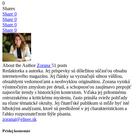
0
Shares
Share
0
Share
0
Share
0
Share
0
About the Author
Zorana
51 posts
Redaktorka a autorka. Jej príspevky sú dôležitou súčasťou obsahu
internetového magazínu. Jej články sa vyznačujú silnou vášňou,
obsiahlymi vedomosťami a neobvyklou originalitou. Zorana vyniká
výnimočným zmyslom pre detail, a schopnosťou zaujímavo prepojiť
najnovšie trendy s historickým kontextom. Vďaka jej prítomnému
ostrozrakému a kritickému mysleniu, často prináša svieže pohľady
na rôzne tématické okruhy. Jej čitateľské publikum si môže byť isté
hlbokými analýzami, ktoré sú predložené v jej charakteristickom a
ľahko rozpoznateľnom štýle písania.
zoranai@elisee.sk
Pridaj komentár