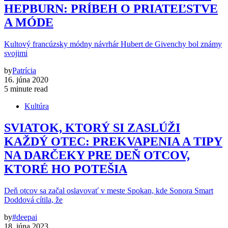
HEPBURN: PRÍBEH O PRIATEĽSTVE
A MÓDE
Kultový francúzsky módny návrhár Hubert de Givenchy bol známy
svojimi
by
Patrícia
16. júna 2020
5 minute read
Kultúra
SVIATOK, KTORÝ SI ZASLÚŽI
KAŽDÝ OTEC: PREKVAPENIA A TIPY
NA DARČEKY PRE DEŇ OTCOV,
KTORÉ HO POTEŠIA
Deň otcov sa začal oslavovať v meste Spokan, kde Sonora Smart
Doddová cítila, že
by
#deepai
18. júna 2023