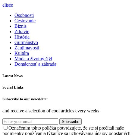
elisée
Osobnosti
Cestovanie
Biznis
Zdravie
História
Gurmánstvo
Zaujímavosti
Kultúra
Móda a životný štýl
Domácnosť a záhrada
Latest News
Social Links
Subscribe to our newsletter
and receive a selection of cool articles every weeks
Subscribe
Označením tohto políčka potvrdzujete, že ste si prečítali naše
podmienky používania týkajúce sa uchovávania údajov odoslaných