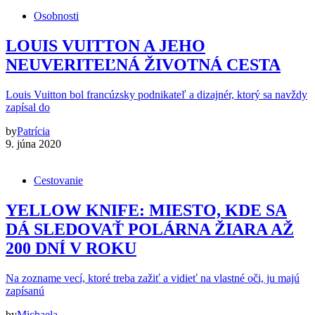
Osobnosti
LOUIS VUITTON A JEHO
NEUVERITEĽNÁ ŽIVOTNÁ CESTA
Louis Vuitton bol francúzsky podnikateľ a dizajnér, ktorý sa navždy
zapísal do
by
Patrícia
9. júna 2020
Cestovanie
YELLOW KNIFE: MIESTO, KDE SA
DÁ SLEDOVAŤ POLÁRNA ŽIARA AŽ
200 DNÍ V ROKU
Na zozname vecí, ktoré treba zažiť a vidieť na vlastné oči, ju majú
zapísanú
by
Michaela