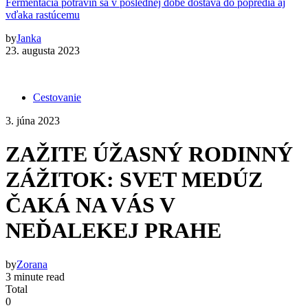
Fermentácia potravín sa v poslednej dobe dostáva do popredia aj
vďaka rastúcemu
by
Janka
23. augusta 2023
Cestovanie
3. júna 2023
ZAŽITE ÚŽASNÝ RODINNÝ
ZÁŽITOK: SVET MEDÚZ
ČAKÁ NA VÁS V
NEĎALEKEJ PRAHE
by
Zorana
3 minute read
Total
0