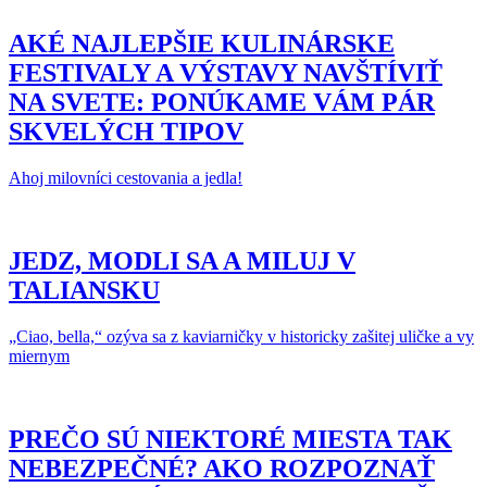
AKÉ NAJLEPŠIE KULINÁRSKE
FESTIVALY A VÝSTAVY NAVŠTÍVIŤ
NA SVETE: PONÚKAME VÁM PÁR
SKVELÝCH TIPOV
Ahoj milovníci cestovania a jedla!
JEDZ, MODLI SA A MILUJ V
TALIANSKU
„Ciao, bella,“ ozýva sa z kaviarničky v historicky zašitej uličke a vy
miernym
PREČO SÚ NIEKTORÉ MIESTA TAK
NEBEZPEČNÉ? AKO ROZPOZNAŤ