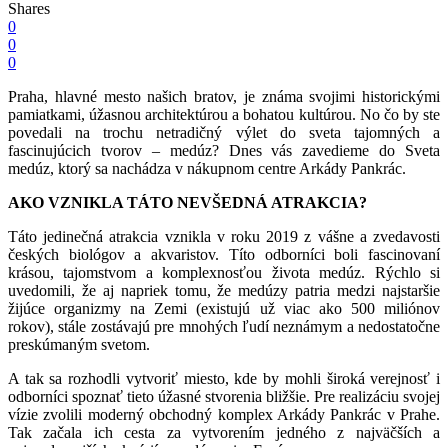
Shares
0
0
0
Praha, hlavné mesto našich bratov, je známa svojimi historickými
pamiatkami, úžasnou architektúrou a bohatou kultúrou. No čo by ste
povedali na trochu netradičný výlet do sveta tajomných a
fascinujúcich tvorov – medúz? Dnes vás zavedieme do Sveta
medúz, ktorý sa nachádza v nákupnom centre Arkády Pankrác.
AKO VZNIKLA TÁTO NEVŠEDNÁ ATRAKCIA?
Táto jedinečná atrakcia vznikla v roku 2019 z vášne a zvedavosti
českých biológov a akvaristov. Títo odborníci boli fascinovaní
krásou, tajomstvom a komplexnosťou života medúz. Rýchlo si
uvedomili, že aj napriek tomu, že medúzy patria medzi najstaršie
žijúce organizmy na Zemi (existujú už viac ako 500 miliónov
rokov), stále zostávajú pre mnohých ľudí neznámym a nedostatočne
preskúmaným svetom.
A tak sa rozhodli vytvoriť miesto, kde by mohli široká verejnosť i
odborníci spoznať tieto úžasné stvorenia bližšie. Pre realizáciu svojej
vízie zvolili moderný obchodný komplex Arkády Pankrác v Prahe.
Tak začala ich cesta za vytvorením jedného z najväčších a