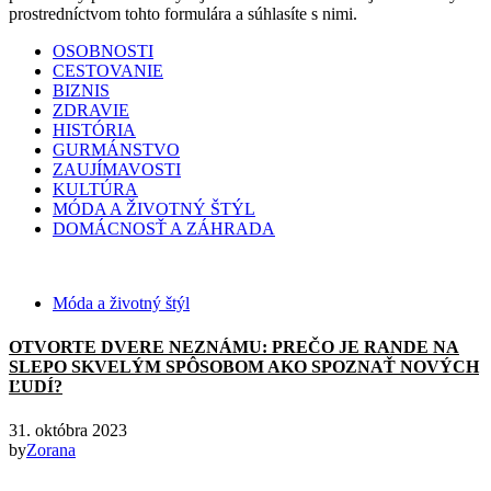
prostredníctvom tohto formulára a súhlasíte s nimi.
OSOBNOSTI
CESTOVANIE
BIZNIS
ZDRAVIE
HISTÓRIA
GURMÁNSTVO
ZAUJÍMAVOSTI
KULTÚRA
MÓDA A ŽIVOTNÝ ŠTÝL
DOMÁCNOSŤ A ZÁHRADA
Móda a životný štýl
OTVORTE DVERE NEZNÁMU: PREČO JE RANDE NA
SLEPO SKVELÝM SPÔSOBOM AKO SPOZNAŤ NOVÝCH
ĽUDÍ?
31. októbra 2023
by
Zorana