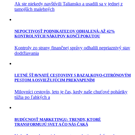
Ak ste niekedy navštívili Taliansko a usadili sa v jednej z
tamojších malebných
NEPOCTIVOSŤ PODNIKATEĽOV ODHALENÁ: AŽ 42%
KONTROLNÝCH NÁKUPOV KONČÍ POKUTOU
Kontroly zo strany finančnej správy odhalili nepriaznivý stav
dodržiavania
LETNÉ ŠŤAVNATÉ CESTOVINY S BAZALKOVO-CITRÓNOVÝM
PESTOM A OSVIEŽUJÚCIM PREKVAPENÍM
Milovníci cestovín, leto je čas, kedy naše chuťové poháriky
túžia po ľahkých a
BUDÚCNOSŤ MARKETINGU: TRENDY, KTORÉ
TRANSFORMUJÚ SVET A ČO NÁS ČAKÁ