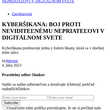
NEPRIATEĽOVI V DIGITÁLNOM SVETE
Zaujímavosti
KYBERŠIKANA: BOJ PROTI
NEVIDITEĽNÉMU NEPRIATEĽOVI V
DIGITÁLNOM SVETE
Kyberšikana predstavuje jednu z foriem šikany, ktorá sa v dnešnej
dobe stáva
by
#deepai
4. júna 2023
Pravidelný odber článkov
Staňte sa našim odberateľom a dostávajte týždenný prehľad
najlepšíchčlánkov.
Subscribe
Označením tohto políčka potvrdzujete, že ste si prečítali naše