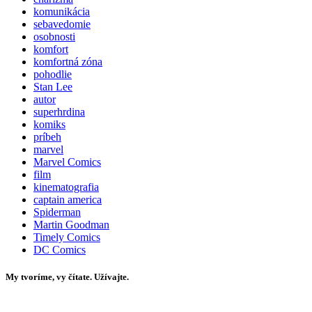
komunikácia
sebavedomie
osobnosti
komfort
komfortná zóna
pohodlie
Stan Lee
autor
superhrdina
komiks
príbeh
marvel
Marvel Comics
film
kinematografia
captain america
Spiderman
Martin Goodman
Timely Comics
DC Comics
My tvoríme, vy čítate. Užívajte.