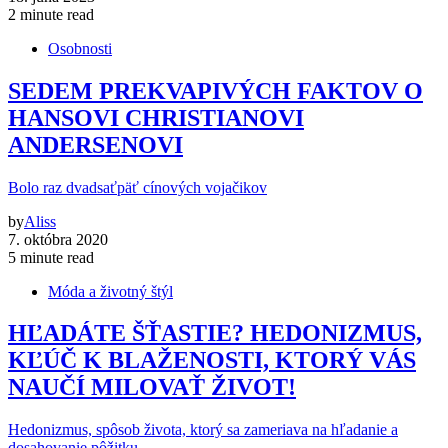
2 minute read
Osobnosti
SEDEM PREKVAPIVÝCH FAKTOV O
HANSOVI CHRISTIANOVI
ANDERSENOVI
Bolo raz dvadsaťpäť cínových vojačikov
by
Aliss
7. októbra 2020
5 minute read
Móda a životný štýl
HĽADÁTE ŠŤASTIE? HEDONIZMUS,
KĽÚČ K BLAŽENOSTI, KTORÝ VÁS
NAUČÍ MILOVAŤ ŽIVOT!
Hedonizmus, spôsob života, ktorý sa zameriava na hľadanie a
dosahovanie pôžitku