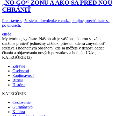
„NO GO“ ZÓNU A AKO SA PRED ŇOU
CHRÁNIŤ
Predstavte si, že ste na dovolenke v cudzej krajine, prechádzate sa
po uliciach,
elisée
My tvoríme, vy čítate. Náš obsah je vášňou, s ktorou sa vám
snažíme priniesť jedinečný zážitok, priestor, kde sa zmyselnosť
stretáva s hodnotným obsahom, kde sa môžete v tichosti oddať
čítaniu a objavovaniu nových poznatkov a hodnôt. Užívajte.
KATEGÓRIE (2)
Zdravie
Osobnosti
Zaujímavosti
Biznis
História
KATEGÓRIE
Cestovanie
Gurmánstvo
Kultúra