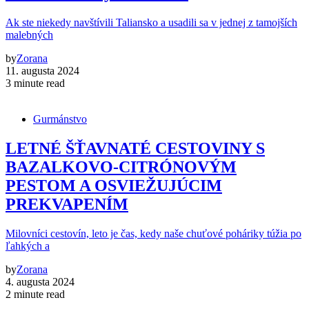
Ak ste niekedy navštívili Taliansko a usadili sa v jednej z tamojších
malebných
by
Zorana
11. augusta 2024
3 minute read
Gurmánstvo
LETNÉ ŠŤAVNATÉ CESTOVINY S
BAZALKOVO-CITRÓNOVÝM
PESTOM A OSVIEŽUJÚCIM
PREKVAPENÍM
Milovníci cestovín, leto je čas, kedy naše chuťové poháriky túžia po
ľahkých a
by
Zorana
4. augusta 2024
2 minute read