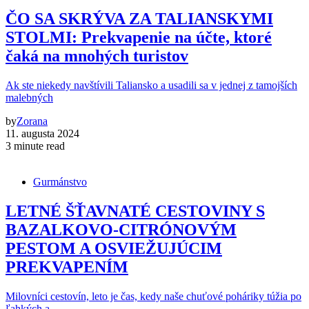
ČO SA SKRÝVA ZA TALIANSKYMI
STOLMI: Prekvapenie na účte, ktoré
čaká na mnohých turistov
Ak ste niekedy navštívili Taliansko a usadili sa v jednej z tamojších
malebných
by
Zorana
11. augusta 2024
3 minute read
Gurmánstvo
LETNÉ ŠŤAVNATÉ CESTOVINY S
BAZALKOVO-CITRÓNOVÝM
PESTOM A OSVIEŽUJÚCIM
PREKVAPENÍM
Milovníci cestovín, leto je čas, kedy naše chuťové poháriky túžia po
ľahkých a