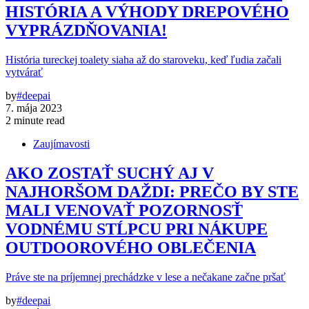
HISTÓRIA A VÝHODY DREPOVÉHO
VYPRÁZDŇOVANIA!
História tureckej toalety siaha až do staroveku, keď ľudia začali
vytvárať
by
#deepai
7. mája 2023
2 minute read
Zaujímavosti
AKO ZOSTAŤ SUCHÝ AJ V
NAJHORŠOM DAŽDI: PREČO BY STE
MALI VENOVAŤ POZORNOSŤ
VODNÉMU STĹPCU PRI NÁKUPE
OUTDOOROVÉHO OBLEČENIA
Práve ste na príjemnej prechádzke v lese a nečakane začne pršať
by
#deepai