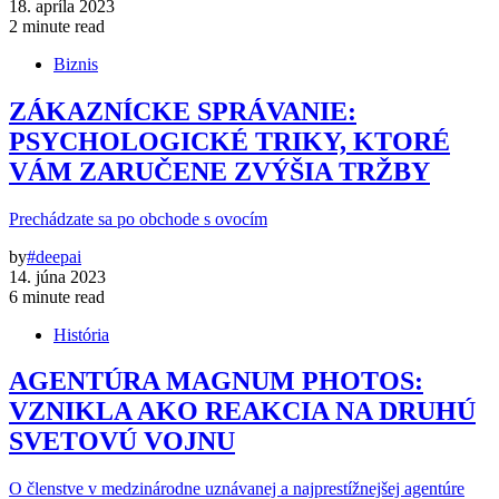
18. apríla 2023
2 minute read
Biznis
ZÁKAZNÍCKE SPRÁVANIE:
PSYCHOLOGICKÉ TRIKY, KTORÉ
VÁM ZARUČENE ZVÝŠIA TRŽBY
Prechádzate sa po obchode s ovocím
by
#deepai
14. júna 2023
6 minute read
História
AGENTÚRA MAGNUM PHOTOS:
VZNIKLA AKO REAKCIA NA DRUHÚ
SVETOVÚ VOJNU
O členstve v medzinárodne uznávanej a najprestížnejšej agentúre