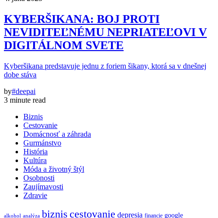
KYBERŠIKANA: BOJ PROTI
NEVIDITEĽNÉMU NEPRIATEĽOVI V
DIGITÁLNOM SVETE
Kyberšikana predstavuje jednu z foriem šikany, ktorá sa v dnešnej
dobe stáva
by
#deepai
3 minute read
Biznis
Cestovanie
Domácnosť a záhrada
Gurmánstvo
História
Kultúra
Móda a životný štýl
Osobnosti
Zaujímavosti
Zdravie
biznis
cestovanie
depresia
google
financie
alkohol
analýza