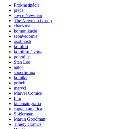
Prokrastinácia
práca
Joyce Newman
The Newman Group
charizma
komunikácia
sebavedomie
osobnosti
komfort
komfortná zóna
pohodlie
Stan Lee
autor
superhrdina
komiks
príbeh
marvel
Marvel Comics
film
kinematografia
captain america
Spiderman
Martin Goodman
Timely Comics