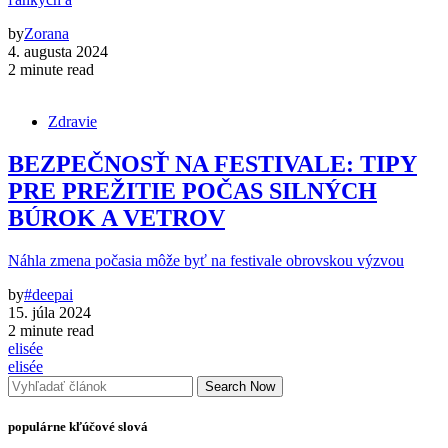
by
Zorana
4. augusta 2024
2 minute read
Zdravie
BEZPEČNOSŤ NA FESTIVALE: TIPY
PRE PREŽITIE POČAS SILNÝCH
BÚROK A VETROV
Náhla zmena počasia môže byť na festivale obrovskou výzvou
by
#deepai
15. júla 2024
2 minute read
elisée
elisée
Search Now
populárne kľúčové slová