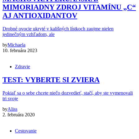
MIMORIADNY ZDROJ VITAMÍNU „C“
AJ ANTIOXIDANTOV
Drobné ovocie ukryté v kališných lístkoch zaujme nielen
jedinečným vzhľadom, ale
by
Michaela
10. februára 2023
Zdravie
TEST: VYBERTE SI ZVIERA
Pokiaľ sa o sebe chcete niečo dozvedieť, stačí, aby ste vymenovali
tri svoje
by
Aliss
2. februára 2020
Cestovanie