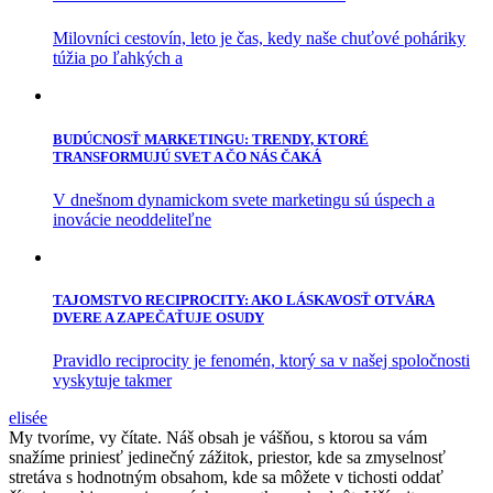
Milovníci cestovín, leto je čas, kedy naše chuťové poháriky
túžia po ľahkých a
BUDÚCNOSŤ MARKETINGU: TRENDY, KTORÉ
TRANSFORMUJÚ SVET A ČO NÁS ČAKÁ
V dnešnom dynamickom svete marketingu sú úspech a
inovácie neoddeliteľne
TAJOMSTVO RECIPROCITY: AKO LÁSKAVOSŤ OTVÁRA
DVERE A ZAPEČAŤUJE OSUDY
Pravidlo reciprocity je fenomén, ktorý sa v našej spoločnosti
vyskytuje takmer
elisée
My tvoríme, vy čítate. Náš obsah je vášňou, s ktorou sa vám
snažíme priniesť jedinečný zážitok, priestor, kde sa zmyselnosť
stretáva s hodnotným obsahom, kde sa môžete v tichosti oddať