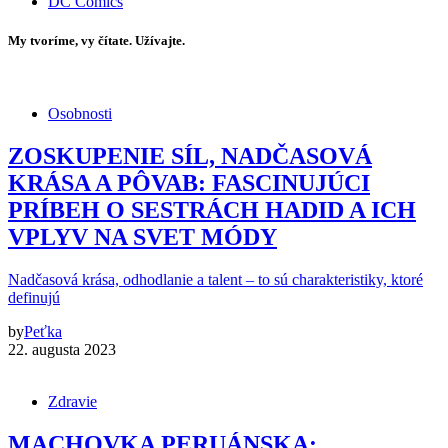
DC Comics
My tvoríme, vy čítate. Užívajte.
Osobnosti
ZOSKUPENIE SÍL, NADČASOVÁ
KRÁSA A PÔVAB: FASCINUJÚCI
PRÍBEH O SESTRÁCH HADID A ICH
VPLYV NA SVET MÓDY
Nadčasová krása, odhodlanie a talent – to sú charakteristiky, ktoré
definujú
by
Peťka
22. augusta 2023
Zdravie
MACHOVKA PERUÁNSKA: