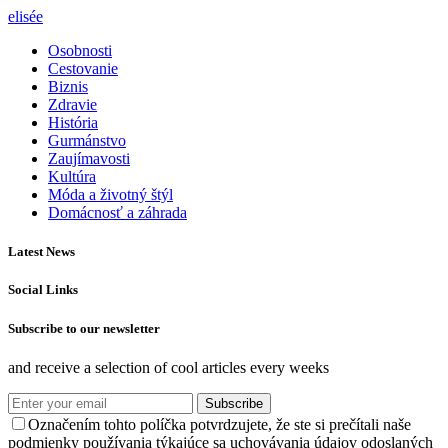
elisée
Osobnosti
Cestovanie
Biznis
Zdravie
História
Gurmánstvo
Zaujímavosti
Kultúra
Móda a životný štýl
Domácnosť a záhrada
Latest News
Social Links
Subscribe to our newsletter
and receive a selection of cool articles every weeks
Subscribe
Označením tohto políčka potvrdzujete, že ste si prečítali naše
podmienky používania týkajúce sa uchovávania údajov odoslaných