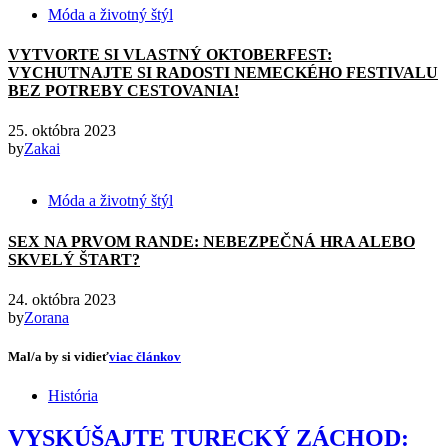
Móda a životný štýl
VYTVORTE SI VLASTNÝ OKTOBERFEST:
VYCHUTNAJTE SI RADOSTI NEMECKÉHO FESTIVALU
BEZ POTREBY CESTOVANIA!
25. októbra 2023
by
Zakai
Móda a životný štýl
SEX NA PRVOM RANDE: NEBEZPEČNÁ HRA ALEBO
SKVELÝ ŠTART?
24. októbra 2023
by
Zorana
Mal/a by si vidieť
viac článkov
História
VYSKÚŠAJTE TURECKÝ ZÁCHOD: