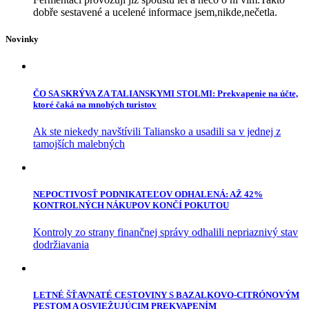
dobře sestavené a ucelené informace jsem,nikde,nečetla.
Novinky
ČO SA SKRÝVA ZA TALIANSKYMI STOLMI: Prekvapenie na účte,
ktoré čaká na mnohých turistov
Ak ste niekedy navštívili Taliansko a usadili sa v jednej z
tamojších malebných
NEPOCTIVOSŤ PODNIKATEĽOV ODHALENÁ: AŽ 42%
KONTROLNÝCH NÁKUPOV KONČÍ POKUTOU
Kontroly zo strany finančnej správy odhalili nepriaznivý stav
dodržiavania
LETNÉ ŠŤAVNATÉ CESTOVINY S BAZALKOVO-CITRÓNOVÝM
PESTOM A OSVIEŽUJÚCIM PREKVAPENÍM