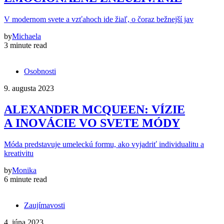
V modernom svete a vzťahoch ide žiaľ, o čoraz bežnejší jav
by
Michaela
3 minute read
Osobnosti
9. augusta 2023
ALEXANDER MCQUEEN: VÍZIE
A INOVÁCIE VO SVETE MÓDY
Móda predstavuje umeleckú formu, ako vyjadriť individualitu a
kreativitu
by
Monika
6 minute read
Zaujímavosti
4. júna 2023