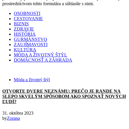
prostredníctvom tohto formulára a súhlasíte s nimi.
OSOBNOSTI
CESTOVANIE
BIZNIS
ZDRAVIE
HISTÓRIA
GURMÁNSTVO
ZAUJÍMAVOSTI
KULTÚRA
MÓDA A ŽIVOTNÝ ŠTÝL
DOMÁCNOSŤ A ZÁHRADA
Móda a životný štýl
OTVORTE DVERE NEZNÁMU: PREČO JE RANDE NA
SLEPO SKVELÝM SPÔSOBOM AKO SPOZNAŤ NOVÝCH
ĽUDÍ?
31. októbra 2023
by
Zorana