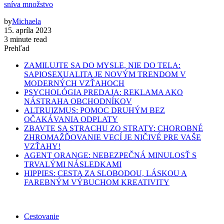
sníva množstvo
by
Michaela
15. apríla 2023
3 minute read
Prehľad
ZAMILUJTE SA DO MYSLE, NIE DO TELA:
SAPIOSEXUALITA JE NOVÝM TRENDOM V
MODERNÝCH VZŤAHOCH
PSYCHOLÓGIA PREDAJA: REKLAMA AKO
NÁSTRAHA OBCHODNÍKOV
ALTRUIZMUS: POMOC DRUHÝM BEZ
OČAKÁVANIA ODPLATY
ZBAVTE SA STRACHU ZO STRATY: CHOROBNÉ
ZHROMAŽĎOVANIE VECÍ JE NIČIVÉ PRE VAŠE
VZŤAHY!
AGENT ORANGE: NEBEZPEČNÁ MINULOSŤ S
TRVALÝMI NÁSLEDKAMI
HIPPIES: CESTA ZA SLOBODOU, LÁSKOU A
FAREBNÝM VÝBUCHOM KREATIVITY
Cestovanie