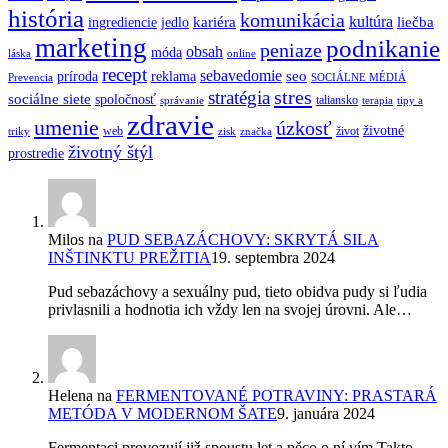
história
komunikácia
kultúra
kariéra
liečba
ingrediencie
jedlo
marketing
podnikanie
peniaze
obsah
móda
láska
online
recept
sebavedomie
seo
príroda
reklama
Prevencia
SOCIÁLNE MÉDIÁ
stres
stratégia
sociálne siete
spoločnosť
taliansko
správanie
terapia
tipy a
zdravie
umenie
úzkosť
životné
web
život
triky
zisk
značka
životný štýl
prostredie
Milos
na
PUD SEBAZÁCHOVY: SKRYTÁ SILA
INŠTINKTU PREŽITIA
19. septembra 2024
Pud sebazáchovy a sexuálny pud, tieto obidva pudy si ľudia
privlasnili a hodnotia ich vždy len na svojej úrovni. Ale…
Helena
na
FERMENTOVANÉ POTRAVINY: PRASTARÁ
METÓDA V MODERNOM ŠATE
9. januára 2024
Fermentaci provozují již spoustu let a něco o ní vím.Takto