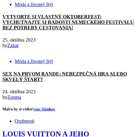
Móda a životný štýl
VYTVORTE SI VLASTNÝ OKTOBERFEST:
VYCHUTNAJTE SI RADOSTI NEMECKÉHO FESTIVALU
BEZ POTREBY CESTOVANIA!
25. októbra 2023
by
Zakai
Móda a životný štýl
SEX NA PRVOM RANDE: NEBEZPEČNÁ HRA ALEBO
SKVELÝ ŠTART?
24. októbra 2023
by
Zorana
Mal/a by si vidieť
viac článkov
Osobnosti
LOUIS VUITTON A JEHO