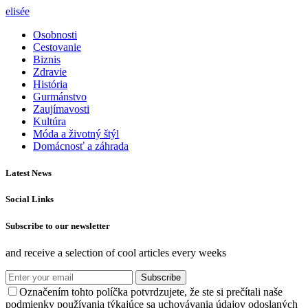
elisée
Osobnosti
Cestovanie
Biznis
Zdravie
História
Gurmánstvo
Zaujímavosti
Kultúra
Móda a životný štýl
Domácnosť a záhrada
Latest News
Social Links
Subscribe to our newsletter
and receive a selection of cool articles every weeks
Subscribe
Označením tohto políčka potvrdzujete, že ste si prečítali naše
podmienky používania týkajúce sa uchovávania údajov odoslaných