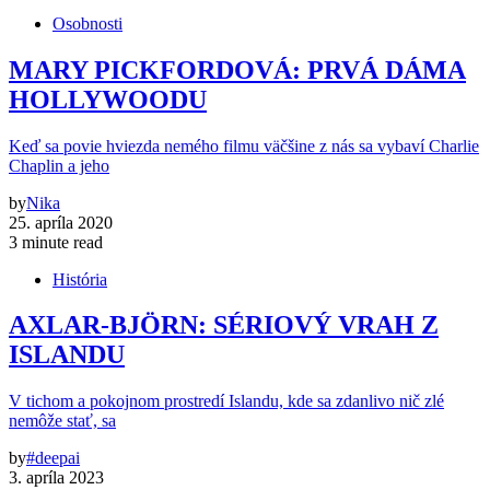
Osobnosti
MARY PICKFORDOVÁ: PRVÁ DÁMA
HOLLYWOODU
Keď sa povie hviezda nemého filmu väčšine z nás sa vybaví Charlie
Chaplin a jeho
by
Nika
25. apríla 2020
3 minute read
História
AXLAR-BJÖRN: SÉRIOVÝ VRAH Z
ISLANDU
V tichom a pokojnom prostredí Islandu, kde sa zdanlivo nič zlé
nemôže stať, sa
by
#deepai
3. apríla 2023