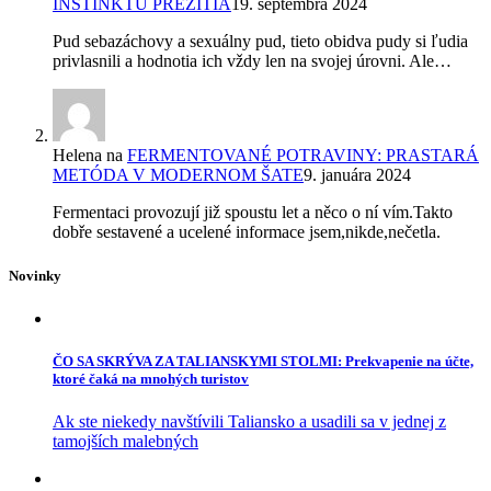
INŠTINKTU PREŽITIA
19. septembra 2024
Pud sebazáchovy a sexuálny pud, tieto obidva pudy si ľudia
privlasnili a hodnotia ich vždy len na svojej úrovni. Ale…
Helena
na
FERMENTOVANÉ POTRAVINY: PRASTARÁ
METÓDA V MODERNOM ŠATE
9. januára 2024
Fermentaci provozují již spoustu let a něco o ní vím.Takto
dobře sestavené a ucelené informace jsem,nikde,nečetla.
Novinky
ČO SA SKRÝVA ZA TALIANSKYMI STOLMI: Prekvapenie na účte,
ktoré čaká na mnohých turistov
Ak ste niekedy navštívili Taliansko a usadili sa v jednej z
tamojších malebných