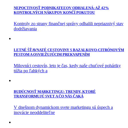
NEPOCTIVOSŤ PODNIKATEĽOV ODHALENÁ: AŽ 42%
KONTROLNÝCH NÁKUPOV KONČÍ POKUTOU
Kontroly zo strany finančnej správy odhalili nepriaznivý stav
dodržiavania
LETNÉ ŠŤAVNATÉ CESTOVINY S BAZALKOVO-CITRÓNOVÝM
PESTOM A OSVIEŽUJÚCIM PREKVAPENÍM
Milovníci cestovín, leto je čas, kedy naše chuťové poháriky
túžia po ľahkých a
BUDÚCNOSŤ MARKETINGU: TRENDY, KTORÉ
TRANSFORMUJÚ SVET A ČO NÁS ČAKÁ
V dnešnom dynamickom svete marketingu sú úspech a
inovácie neoddeliteľne