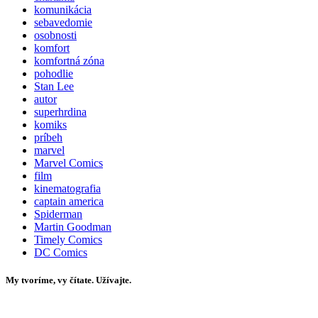
komunikácia
sebavedomie
osobnosti
komfort
komfortná zóna
pohodlie
Stan Lee
autor
superhrdina
komiks
príbeh
marvel
Marvel Comics
film
kinematografia
captain america
Spiderman
Martin Goodman
Timely Comics
DC Comics
My tvoríme, vy čítate. Užívajte.