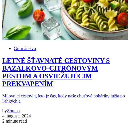
Gurmánstvo
LETNÉ ŠŤAVNATÉ CESTOVINY S
BAZALKOVO-CITRÓNOVÝM
PESTOM A OSVIEŽUJÚCIM
PREKVAPENÍM
Milovníci cestovín, leto je čas, kedy naše chuťové poháriky túžia po
ľahkých a
by
Zorana
4. augusta 2024
2 minute read