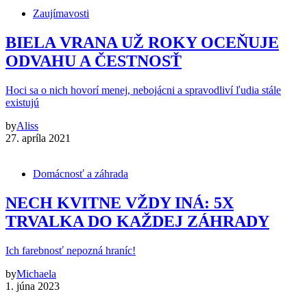
Zaujímavosti
BIELA VRANA UŽ ROKY OCEŇUJE
ODVAHU A ČESTNOSŤ
Hoci sa o nich hovorí menej, nebojácni a spravodliví ľudia stále
existujú
by
Aliss
27. apríla 2021
Domácnosť a záhrada
NECH KVITNE VŽDY INÁ: 5X
TRVALKA DO KAŽDEJ ZÁHRADY
Ich farebnosť nepozná hraníc!
by
Michaela
1. júna 2023