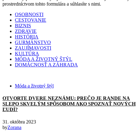
prostredníctvom tohto formulára a súhlasíte s nimi.
OSOBNOSTI
CESTOVANIE
BIZNIS
ZDRAVIE
HISTÓRIA
GURMÁNSTVO
ZAUJÍMAVOSTI
KULTÚRA
MÓDA A ŽIVOTNÝ ŠTÝL
DOMÁCNOSŤ A ZÁHRADA
Móda a životný štýl
OTVORTE DVERE NEZNÁMU: PREČO JE RANDE NA
SLEPO SKVELÝM SPÔSOBOM AKO SPOZNAŤ NOVÝCH
ĽUDÍ?
31. októbra 2023
by
Zorana