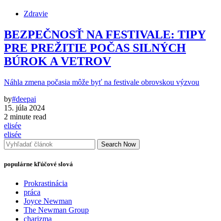
Zdravie
BEZPEČNOSŤ NA FESTIVALE: TIPY
PRE PREŽITIE POČAS SILNÝCH
BÚROK A VETROV
Náhla zmena počasia môže byť na festivale obrovskou výzvou
by
#deepai
15. júla 2024
2 minute read
elisée
elisée
Search Now
populárne kľúčové slová
Prokrastinácia
práca
Joyce Newman
The Newman Group
charizma