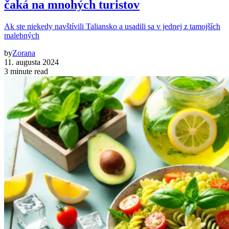
čaká na mnohých turistov
Ak ste niekedy navštívili Taliansko a usadili sa v jednej z tamojších
malebných
by
Zorana
11. augusta 2024
3 minute read