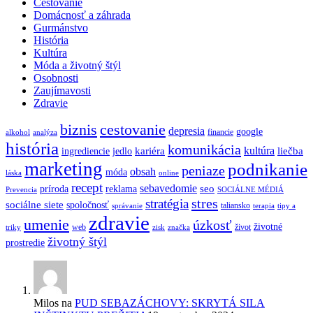
Cestovanie
Domácnosť a záhrada
Gurmánstvo
História
Kultúra
Móda a životný štýl
Osobnosti
Zaujímavosti
Zdravie
biznis
cestovanie
depresia
google
financie
alkohol
analýza
história
komunikácia
kultúra
kariéra
liečba
ingrediencie
jedlo
marketing
podnikanie
peniaze
obsah
móda
láska
online
recept
sebavedomie
seo
príroda
reklama
Prevencia
SOCIÁLNE MÉDIÁ
stres
stratégia
sociálne siete
spoločnosť
taliansko
správanie
terapia
tipy a
zdravie
umenie
úzkosť
životné
web
život
triky
zisk
značka
životný štýl
prostredie
Milos
na
PUD SEBAZÁCHOVY: SKRYTÁ SILA