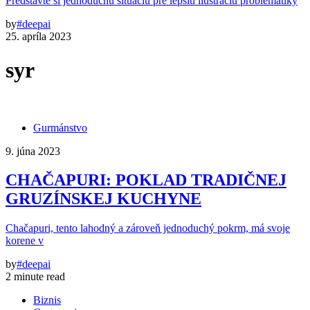
Predstavte si jednoduchú situáciu pre lepšiu ilustráciu problematiky
by
#deepai
25. apríla 2023
syr
Gurmánstvo
9. júna 2023
CHAČAPURI: POKLAD TRADIČNEJ
GRUZÍNSKEJ KUCHYNE
Chačapuri, tento lahodný a zároveň jednoduchý pokrm, má svoje
korene v
by
#deepai
2 minute read
Biznis