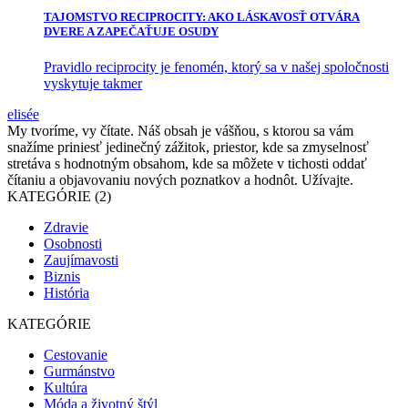
TAJOMSTVO RECIPROCITY: AKO LÁSKAVOSŤ OTVÁRA
DVERE A ZAPEČAŤUJE OSUDY
Pravidlo reciprocity je fenomén, ktorý sa v našej spoločnosti
vyskytuje takmer
elisée
My tvoríme, vy čítate. Náš obsah je vášňou, s ktorou sa vám
snažíme priniesť jedinečný zážitok, priestor, kde sa zmyselnosť
stretáva s hodnotným obsahom, kde sa môžete v tichosti oddať
čítaniu a objavovaniu nových poznatkov a hodnôt. Užívajte.
KATEGÓRIE (2)
Zdravie
Osobnosti
Zaujímavosti
Biznis
História
KATEGÓRIE
Cestovanie
Gurmánstvo
Kultúra
Móda a životný štýl