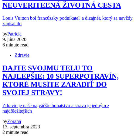
NEUVERITEĽNÁ ŽIVOTNÁ CESTA
Louis Vuitton bol francúzsky podnikateľ a dizajnér, ktorý sa navždy
zapísal do
by
Patrícia
9. júna 2020
6 minute read
Zdravie
DAJTE SVOJMU TELU TO
NAJLEPŠIE: 10 SUPERPOTRAVÍN,
KTORÉ MUSÍTE ZARADIŤ DO
SVOJEJ STRAVY!
Zdravie je naše najväčšie bohatstvo a strava je jedným z
najdôležitejších
by
Zorana
17. septembra 2023
2 minute read