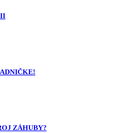
II
LADNIČKE!
ROJ ZÁHUBY?