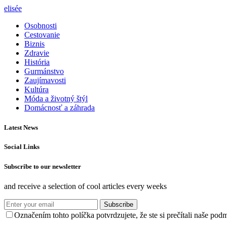
elisée
Osobnosti
Cestovanie
Biznis
Zdravie
História
Gurmánstvo
Zaujímavosti
Kultúra
Móda a životný štýl
Domácnosť a záhrada
Latest News
Social Links
Subscribe to our newsletter
and receive a selection of cool articles every weeks
Subscribe
Označením tohto políčka potvrdzujete, že ste si prečítali naše po