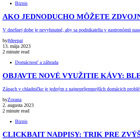
Biznis
AKO JEDNODUCHO MÔŽETE ZDVOJNÁ
V dnešnej dobe je nevyhnutné, aby sa podnikatelia v gastronómii nauč
by
#deepai
13. mája 2023
2 minute read
Domácnosť a záhrada
OBJAVTE NOVÉ VYUŽITIE KÁVY: BL
Zápach v chladničke je jedným z najnepríjemnejších domácich problé
by
Zorana
2. augusta 2023
2 minute read
Biznis
CLICKBAIT NADPISY: TRIK PRE ZV