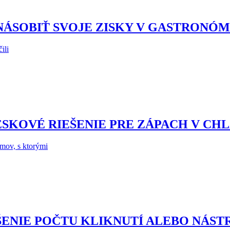
SOBIŤ SVOJE ZISKY V GASTRONÓM
ili
ESKOVÉ RIEŠENIE PRE ZÁPACH V CH
mov, s ktorými
ÝŠENIE POČTU KLIKNUTÍ ALEBO NÁST