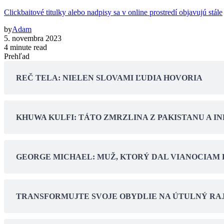
Clickbaitové titulky alebo nadpisy sa v online prostredí objavujú stále
by
Adam
5. novembra 2023
4 minute read
Prehľad
REČ TELA: NIELEN SLOVAMI ĽUDIA HOVORIA
KHUWA KULFI: TÁTO ZMRZLINA Z PAKISTANU A 
GEORGE MICHAEL: MUŽ, KTORÝ DAL VIANOCIAM 
TRANSFORMUJTE SVOJE OBYDLIE NA ÚTULNÝ RAJ