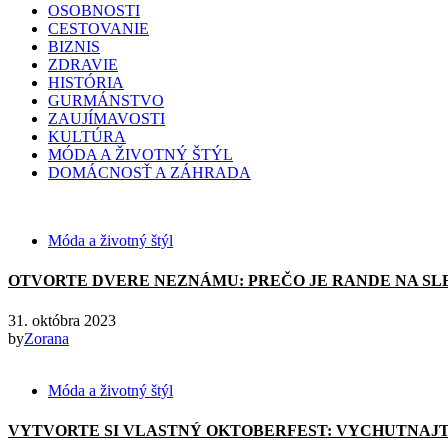
OSOBNOSTI
CESTOVANIE
BIZNIS
ZDRAVIE
HISTÓRIA
GURMÁNSTVO
ZAUJÍMAVOSTI
KULTÚRA
MÓDA A ŽIVOTNÝ ŠTÝL
DOMÁCNOSŤ A ZÁHRADA
Móda a životný štýl
OTVORTE DVERE NEZNÁMU: PREČO JE RANDE NA SL
31. októbra 2023
by
Zorana
Móda a životný štýl
VYTVORTE SI VLASTNÝ OKTOBERFEST: VYCHUTNAJT