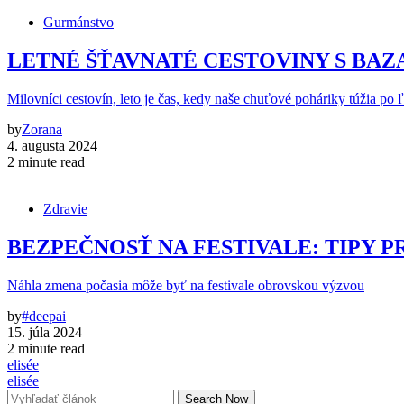
Gurmánstvo
LETNÉ ŠŤAVNATÉ CESTOVINY S BA
Milovníci cestovín, leto je čas, kedy naše chuťové poháriky túžia po 
by
Zorana
4. augusta 2024
2 minute read
Zdravie
BEZPEČNOSŤ NA FESTIVALE: TIPY P
Náhla zmena počasia môže byť na festivale obrovskou výzvou
by
#deepai
15. júla 2024
2 minute read
elisée
elisée
Search Now