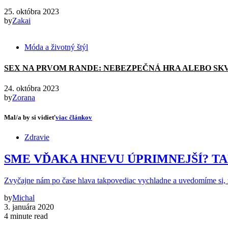
25. októbra 2023
by
Zakai
Móda a životný štýl
SEX NA PRVOM RANDE: NEBEZPEČNÁ HRA ALEBO SK
24. októbra 2023
by
Zorana
Mal/a by si vidieť
viac článkov
Zdravie
SME VĎAKA HNEVU ÚPRIMNEJŠÍ? T
Zvyčajne nám po čase hlava takpovediac vychladne a uvedomíme si, 
by
Michal
3. januára 2020
4 minute read