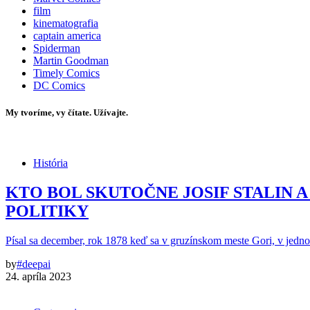
film
kinematografia
captain america
Spiderman
Martin Goodman
Timely Comics
DC Comics
My tvoríme, vy čítate. Užívajte.
História
KTO BOL SKUTOČNE JOSIF STALIN 
POLITIKY
Písal sa december, rok 1878 keď sa v gruzínskom meste Gori, v jedn
by
#deepai
24. apríla 2023