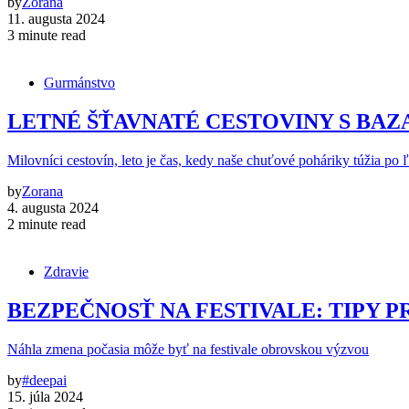
by
Zorana
11. augusta 2024
3 minute read
Gurmánstvo
LETNÉ ŠŤAVNATÉ CESTOVINY S BA
Milovníci cestovín, leto je čas, kedy naše chuťové poháriky túžia po 
by
Zorana
4. augusta 2024
2 minute read
Zdravie
BEZPEČNOSŤ NA FESTIVALE: TIPY P
Náhla zmena počasia môže byť na festivale obrovskou výzvou
by
#deepai
15. júla 2024