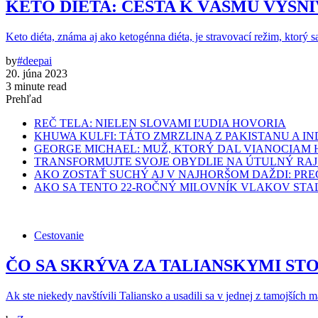
KETO DIÉTA: CESTA K VÁŠMU VYSN
Keto diéta, známa aj ako ketogénna diéta, je stravovací režim, ktorý s
by
#deepai
20. júna 2023
3 minute read
Prehľad
REČ TELA: NIELEN SLOVAMI ĽUDIA HOVORIA
KHUWA KULFI: TÁTO ZMRZLINA Z PAKISTANU A 
GEORGE MICHAEL: MUŽ, KTORÝ DAL VIANOCIAM 
TRANSFORMUJTE SVOJE OBYDLIE NA ÚTULNÝ RAJ
AKO ZOSTAŤ SUCHÝ AJ V NAJHORŠOM DAŽDI: PR
AKO SA TENTO 22-ROČNÝ MILOVNÍK VLAKOV STA
Cestovanie
ČO SA SKRÝVA ZA TALIANSKYMI STOLMI: 
Ak ste niekedy navštívili Taliansko a usadili sa v jednej z tamojších 