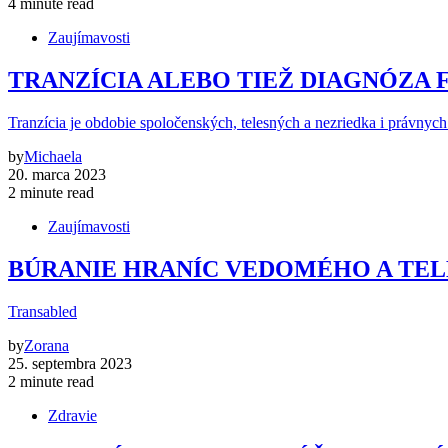
4 minute read
Zaujímavosti
TRANZÍCIA ALEBO TIEŽ DIAGNÓZA F
Tranzícia je obdobie spoločenských, telesných a nezriedka i právnych
by
Michaela
20. marca 2023
2 minute read
Zaujímavosti
BÚRANIE HRANÍC VEDOMÉHO A TELE
Transabled
by
Zorana
25. septembra 2023
2 minute read
Zdravie