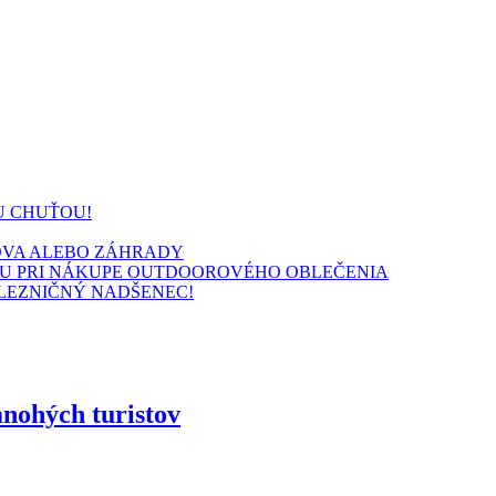
U CHUŤOU!
MOVA ALEBO ZÁHRADY
PCU PRI NÁKUPE OUTDOOROVÉHO OBLEČENIA
ELEZNIČNÝ NADŠENEC!
ohých turistov