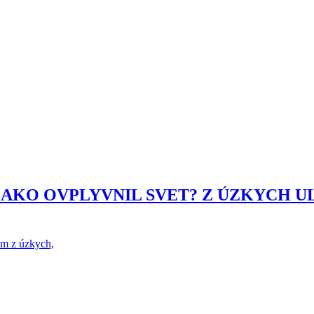
A AKO OVPLYVNIL SVET? Z ÚZKYCH U
om z úzkych,