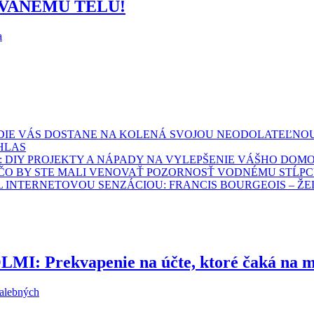
ÍVANÉMU TELU!
a
INDIE VÁS DOSTANE NA KOLENÁ SVOJOU NEODOLATEĽNO
HLAS
: DIY PROJEKTY A NÁPADY NA VYLEPŠENIE VÁŠHO DO
EČO BY STE MALI VENOVAŤ POZORNOSŤ VODNÉMU STĹ
L INTERNETOVOU SENZÁCIOU: FRANCIS BOURGEOIS – Ž
Prekvapenie na účte, ktoré čaká na mn
malebných