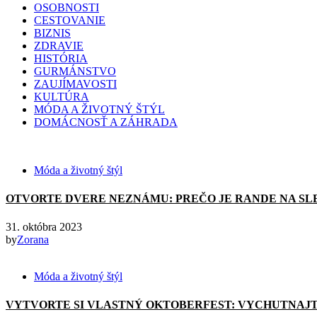
OSOBNOSTI
CESTOVANIE
BIZNIS
ZDRAVIE
HISTÓRIA
GURMÁNSTVO
ZAUJÍMAVOSTI
KULTÚRA
MÓDA A ŽIVOTNÝ ŠTÝL
DOMÁCNOSŤ A ZÁHRADA
Móda a životný štýl
OTVORTE DVERE NEZNÁMU: PREČO JE RANDE NA SL
31. októbra 2023
by
Zorana
Móda a životný štýl
VYTVORTE SI VLASTNÝ OKTOBERFEST: VYCHUTNAJT