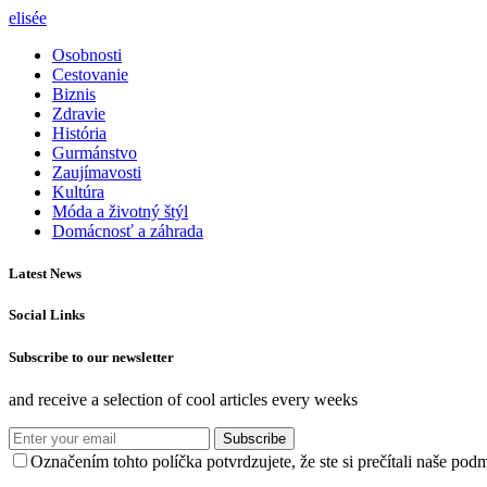
elisée
Osobnosti
Cestovanie
Biznis
Zdravie
História
Gurmánstvo
Zaujímavosti
Kultúra
Móda a životný štýl
Domácnosť a záhrada
Latest News
Social Links
Subscribe to our newsletter
and receive a selection of cool articles every weeks
Subscribe
Označením tohto políčka potvrdzujete, že ste si prečítali naše po