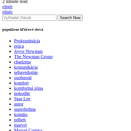
2 minute read
elisée
elisée
Search Now
populárne kľúčové slová
Prokrastinácia
práca
Joyce Newman
The Newman Group
charizma
komunikácia
sebavedomie
osobnosti
komfort
komfortná zóna
pohodlie
Stan Lee
autor
superhrdina
komiks
príbeh
marvel
Marvel Comics