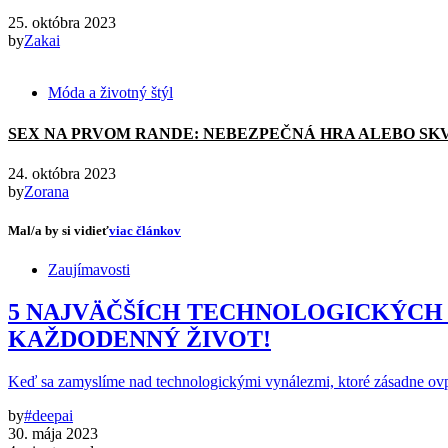
25. októbra 2023
by
Zakai
Móda a životný štýl
SEX NA PRVOM RANDE: NEBEZPEČNÁ HRA ALEBO SK
24. októbra 2023
by
Zorana
Mal/a by si vidieť
viac článkov
Zaujímavosti
5 NAJVÄČŠÍCH TECHNOLOGICKÝCH 
KAŽDODENNÝ ŽIVOT!
Keď sa zamyslíme nad technologickými vynálezmi, ktoré zásadne ov
by
#deepai
30. mája 2023