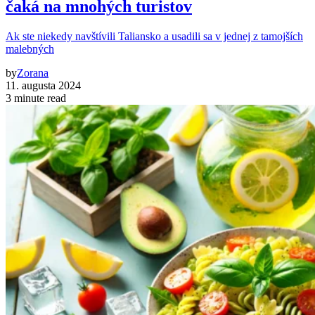
čaká na mnohých turistov
Ak ste niekedy navštívili Taliansko a usadili sa v jednej z tamojších
malebných
by
Zorana
11. augusta 2024
3 minute read