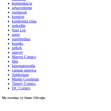
komunikácia
sebavedomie
osobnosti
komfort
komfortná zóna
pohodlie
Stan Lee
autor
superhrdina
komiks
príbeh
marvel
Marvel Comics
film
kinematografia
captain america
Spiderman
Martin Goodman
Timely Comics
DC Comics
My tvoríme, vy čítate. Užívajte.