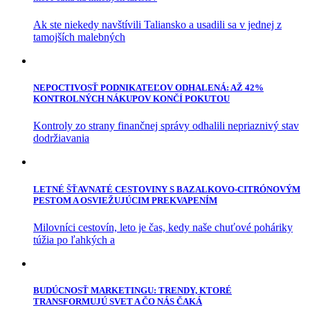
Ak ste niekedy navštívili Taliansko a usadili sa v jednej z
tamojších malebných
NEPOCTIVOSŤ PODNIKATEĽOV ODHALENÁ: AŽ 42%
KONTROLNÝCH NÁKUPOV KONČÍ POKUTOU
Kontroly zo strany finančnej správy odhalili nepriaznivý stav
dodržiavania
LETNÉ ŠŤAVNATÉ CESTOVINY S BAZALKOVO-CITRÓNOVÝM
PESTOM A OSVIEŽUJÚCIM PREKVAPENÍM
Milovníci cestovín, leto je čas, kedy naše chuťové poháriky
túžia po ľahkých a
BUDÚCNOSŤ MARKETINGU: TRENDY, KTORÉ
TRANSFORMUJÚ SVET A ČO NÁS ČAKÁ