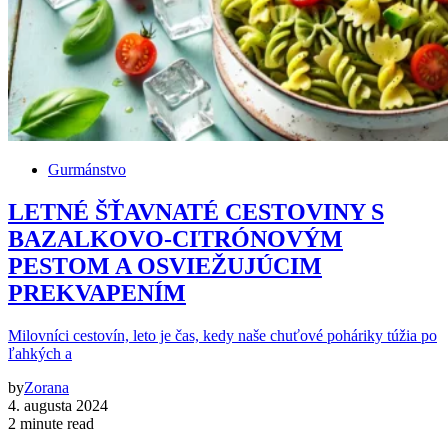
Gurmánstvo
LETNÉ ŠŤAVNATÉ CESTOVINY S
BAZALKOVO-CITRÓNOVÝM
PESTOM A OSVIEŽUJÚCIM
PREKVAPENÍM
Milovníci cestovín, leto je čas, kedy naše chuťové poháriky túžia po
ľahkých a
by
Zorana
4. augusta 2024
2 minute read