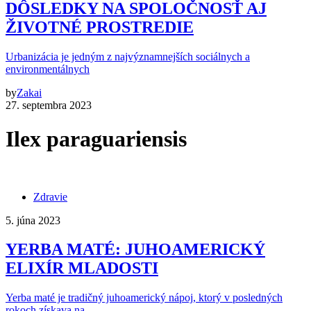
DÔSLEDKY NA SPOLOČNOSŤ AJ
ŽIVOTNÉ PROSTREDIE
Urbanizácia je jedným z najvýznamnejších sociálnych a
environmentálnych
by
Zakai
27. septembra 2023
Ilex paraguariensis
Zdravie
5. júna 2023
YERBA MATÉ: JUHOAMERICKÝ
ELIXÍR MLADOSTI
Yerba maté je tradičný juhoamerický nápoj, ktorý v posledných
rokoch získava na