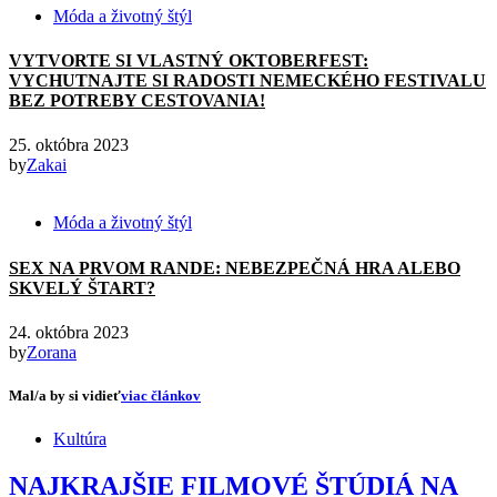
Móda a životný štýl
VYTVORTE SI VLASTNÝ OKTOBERFEST:
VYCHUTNAJTE SI RADOSTI NEMECKÉHO FESTIVALU
BEZ POTREBY CESTOVANIA!
25. októbra 2023
by
Zakai
Móda a životný štýl
SEX NA PRVOM RANDE: NEBEZPEČNÁ HRA ALEBO
SKVELÝ ŠTART?
24. októbra 2023
by
Zorana
Mal/a by si vidieť
viac článkov
Kultúra
NAJKRAJŠIE FILMOVÉ ŠTÚDIÁ NA