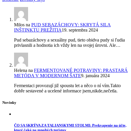
Milos
na
PUD SEBAZÁCHOVY: SKRYTÁ SILA
INŠTINKTU PREŽITIA
19. septembra 2024
Pud sebazáchovy a sexuálny pud, tieto obidva pudy si ľudia
privlasnili a hodnotia ich vždy len na svojej úrovni. Ale…
Helena
na
FERMENTOVANÉ POTRAVINY: PRASTARÁ
METÓDA V MODERNOM ŠATE
9. januára 2024
Fermentaci provozují již spoustu let a něco o ní vím.Takto
dobře sestavené a ucelené informace jsem,nikde,nečetla.
Novinky
ČO SA SKRÝVA ZA TALIANSKYMI STOLMI: Prekvapenie na účte,
ktoré čaká na mnohých turistov