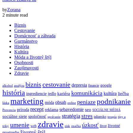
by
Zorana
2 minute read
Biznis
Cestovanie
Domácnosť a záhrada
Gurmánstvo
História
Kultúra
Móda a životný štýl
Osobnosti
Zaujímavosti
Zdravie
biznis
cestovanie
depresia
google
financie
alkohol
analýza
história
komunikácia
kultúra
kariéra
liečba
ingrediencie
jedlo
marketing
podnikanie
peniaze
obsah
móda
láska
online
recept
sebavedomie
seo
príroda
reklama
Prevencia
SOCIÁLNE MÉDIÁ
stres
stratégia
sociálne siete
spoločnosť
taliansko
správanie
terapia
tipy a
zdravie
umenie
úzkosť
životné
web
život
triky
zisk
značka
životný štýl
prostredie