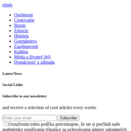
elisée
Osobnosti
Cestovanie
Biznis
Zdravie
História
Gurmánstvo
Zaujímavosti
Kultúra
Móda a životný štýl
Domácnosť a záhrada
Latest News
Social Links
Subscribe to our newsletter
and receive a selection of cool articles every weeks
Subscribe
Označením tohto políčka potvrdzujete, že ste si prečítali naše
podmienky používania týkajúce sa uchovávania údajov odoslaných