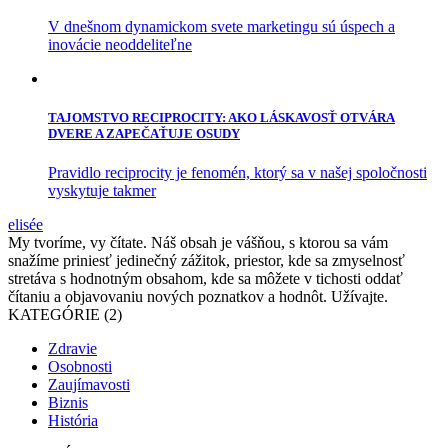
V dnešnom dynamickom svete marketingu sú úspech a
inovácie neoddeliteľne
TAJOMSTVO RECIPROCITY: AKO LÁSKAVOSŤ OTVÁRA
DVERE A ZAPEČAŤUJE OSUDY
Pravidlo reciprocity je fenomén, ktorý sa v našej spoločnosti
vyskytuje takmer
elisée
My tvoríme, vy čítate. Náš obsah je vášňou, s ktorou sa vám
snažíme priniesť jedinečný zážitok, priestor, kde sa zmyselnosť
stretáva s hodnotným obsahom, kde sa môžete v tichosti oddať
čítaniu a objavovaniu nových poznatkov a hodnôt. Užívajte.
KATEGÓRIE (2)
Zdravie
Osobnosti
Zaujímavosti
Biznis
História