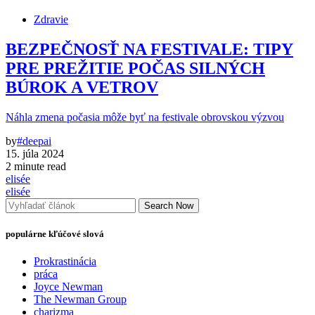
Zdravie
BEZPEČNOSŤ NA FESTIVALE: TIPY
PRE PREŽITIE POČAS SILNÝCH
BÚROK A VETROV
Náhla zmena počasia môže byť na festivale obrovskou výzvou
by
#deepai
15. júla 2024
2 minute read
elisée
elisée
Search Now
populárne kľúčové slová
Prokrastinácia
práca
Joyce Newman
The Newman Group
charizma