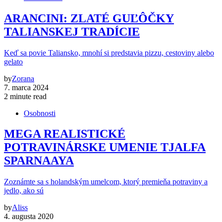
ARANCINI: ZLATÉ GUĽÔČKY
TALIANSKEJ TRADÍCIE
Keď sa povie Taliansko, mnohí si predstavia pizzu, cestoviny alebo
gelato
by
Zorana
7. marca 2024
2 minute read
Osobnosti
MEGA REALISTICKÉ
POTRAVINÁRSKE UMENIE TJALFA
SPARNAAYA
Zoznámte sa s holandským umelcom, ktorý premieňa potraviny a
jedlo, ako sú
by
Aliss
4. augusta 2020