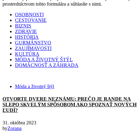
prostredníctvom tohto formulára a súhlasíte s nimi.
OSOBNOSTI
CESTOVANIE
BIZNIS
ZDRAVIE
HISTÓRIA
GURMÁNSTVO
ZAUJÍMAVOSTI
KULTÚRA
MÓDA A ŽIVOTNÝ ŠTÝL
DOMÁCNOSŤ A ZÁHRADA
Móda a životný štýl
OTVORTE DVERE NEZNÁMU: PREČO JE RANDE NA
SLEPO SKVELÝM SPÔSOBOM AKO SPOZNAŤ NOVÝCH
ĽUDÍ?
31. októbra 2023
by
Zorana