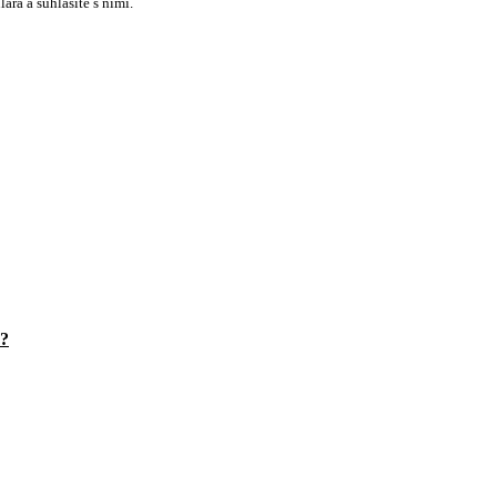
ra a súhlasíte s nimi.
?