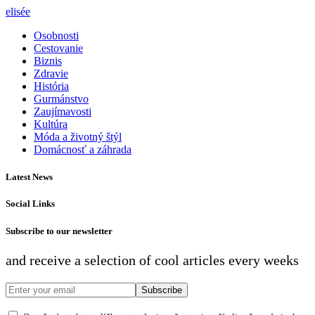
elisée
Osobnosti
Cestovanie
Biznis
Zdravie
História
Gurmánstvo
Zaujímavosti
Kultúra
Móda a životný štýl
Domácnosť a záhrada
Latest News
Social Links
Subscribe to our newsletter
and receive a selection of cool articles every weeks
Subscribe