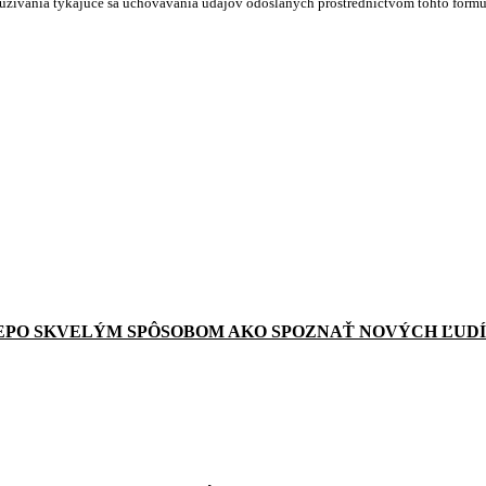
oužívania týkajúce sa uchovávania údajov odoslaných prostredníctvom tohto formulá
EPO SKVELÝM SPÔSOBOM AKO SPOZNAŤ NOVÝCH ĽUDÍ