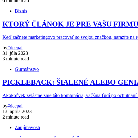
6 minute read
Biznis
KTORÝ ČLÁNOK JE PRE VAŠU FIRMU
Keď začnete marketingovo pracovať so svojou značkou, narazíte na rô
by
#deepai
31. júla 2023
3 minute read
Gurmánstvo
PICKLEBACK: ŠIALENÉ ALEBO GENI
Akokoľvek zvláštne znie táto kombinácia, väčšina ľudí po ochutnaní
by
#deepai
13. apríla 2023
2 minute read
Zaujímavosti