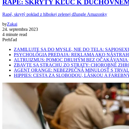
RAPÉ: SKRYTÝ KĽÚČ K DUCHOVNÉM
Rapé, skrytý poklad z hlbokej zelenej džungle Amazonky
by
Zakai
24. septembra 2023
4 minute read
Prehľad
ZAMILUJTE SA DO MYSLE, NIE DO TELA: SAPIO
PSYCHOLÓGIA PREDAJA: REKLAMA AKO NÁSTRA
ALTRUIZMUS: POMOC DRUHÝM BEZ OČAKÁVANIA
ZBAVTE SA STRACHU ZO STRATY: CHOROBNÉ ZHRO
AGENT ORANGE: NEBEZPEČNÁ MINULOSŤ S TRVA
HIPPIES: CESTA ZA SLOBODOU, LÁSKOU A FARE