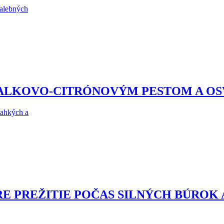
malebných
ZALKOVO-CITRÓNOVÝM PESTOM A O
ľahkých a
RE PREŽITIE POČAS SILNÝCH BÚROK