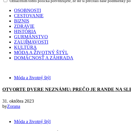
Označením tohto políčka potvrdzujete, že ste si prečítali naše podmienky p
OSOBNOSTI
CESTOVANIE
BIZNIS
ZDRAVIE
HISTÓRIA
GURMÁNSTVO
ZAUJÍMAVOSTI
KULTÚRA
MÓDA A ŽIVOTNÝ ŠTÝL
DOMÁCNOSŤ A ZÁHRADA
Móda a životný štýl
OTVORTE DVERE NEZNÁMU: PREČO JE RANDE NA SL
31. októbra 2023
by
Zorana
Móda a životný štýl