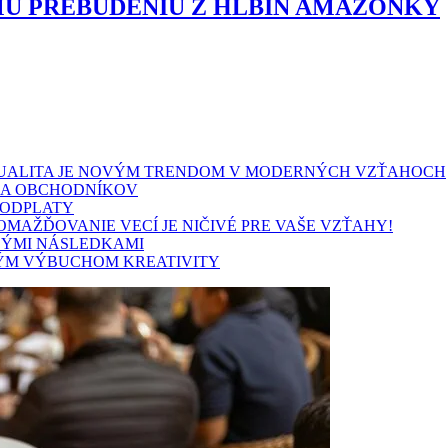
U PREBUDENIU Z HLBÍN AMAZONKY
SEXUALITA JE NOVÝM TRENDOM V MODERNÝCH VZŤAHOCH
HA OBCHODNÍKOV
 ODPLATY
MAŽĎOVANIE VECÍ JE NIČIVÉ PRE VAŠE VZŤAHY!
LÝMI NÁSLEDKAMI
BNÝM VÝBUCHOM KREATIVITY