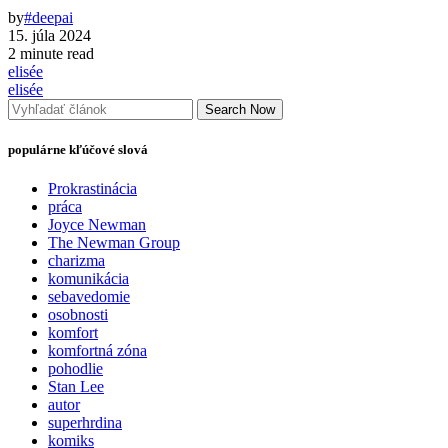
by
#deepai
15. júla 2024
2 minute read
elisée
elisée
Search Now
populárne kľúčové slová
Prokrastinácia
práca
Joyce Newman
The Newman Group
charizma
komunikácia
sebavedomie
osobnosti
komfort
komfortná zóna
pohodlie
Stan Lee
autor
superhrdina
komiks