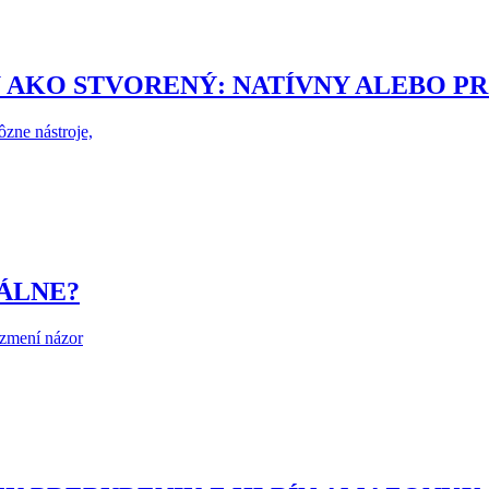
 AKO STVORENÝ: NATÍVNY ALEBO P
zne nástroje,
ÁLNE?
 zmení názor