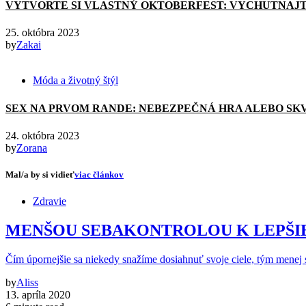
VYTVORTE SI VLASTNÝ OKTOBERFEST: VYCHUTNAJT
25. októbra 2023
by
Zakai
Móda a životný štýl
SEX NA PRVOM RANDE: NEBEZPEČNÁ HRA ALEBO SK
24. októbra 2023
by
Zorana
Mal/a by si vidieť
viac článkov
Zdravie
MENŠOU SEBAKONTROLOU K LEPŠI
Čím úpornejšie sa niekedy snažíme dosiahnuť svoje ciele, tým menej 
by
Aliss
13. apríla 2020