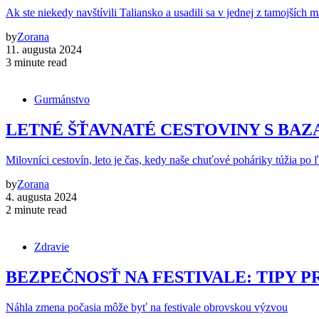
Ak ste niekedy navštívili Taliansko a usadili sa v jednej z tamojších 
by
Zorana
11. augusta 2024
3 minute read
Gurmánstvo
LETNÉ ŠŤAVNATÉ CESTOVINY S BA
Milovníci cestovín, leto je čas, kedy naše chuťové poháriky túžia po 
by
Zorana
4. augusta 2024
2 minute read
Zdravie
BEZPEČNOSŤ NA FESTIVALE: TIPY P
Náhla zmena počasia môže byť na festivale obrovskou výzvou