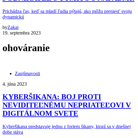
Prichádza čas, keď sa mladí ľudia pýtajú, ako môžu preniesť svoju
dynamickú
by
Zakai
19. septembra 2023
ohováranie
Zaujímavosti
4. júna 2023
KYBERŠIKANA: BOJ PROTI
NEVIDITEĽNÉMU NEPRIATEĽOVI V
DIGITÁLNOM SVETE
Kyberšikana predstavuje jednu z foriem šikany, ktorá sa v dnešnej
dobe stáva