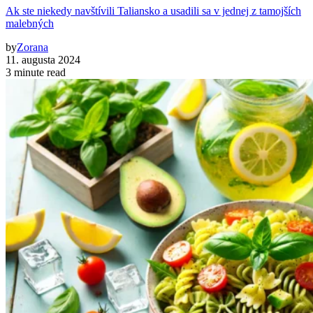
Ak ste niekedy navštívili Taliansko a usadili sa v jednej z tamojších
malebných
by
Zorana
11. augusta 2024
3 minute read