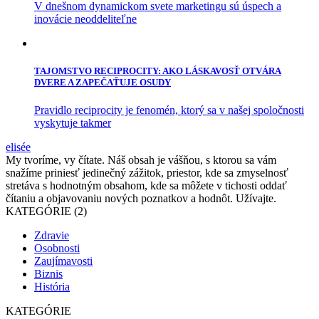
V dnešnom dynamickom svete marketingu sú úspech a
inovácie neoddeliteľne
TAJOMSTVO RECIPROCITY: AKO LÁSKAVOSŤ OTVÁRA
DVERE A ZAPEČAŤUJE OSUDY
Pravidlo reciprocity je fenomén, ktorý sa v našej spoločnosti
vyskytuje takmer
elisée
My tvoríme, vy čítate. Náš obsah je vášňou, s ktorou sa vám
snažíme priniesť jedinečný zážitok, priestor, kde sa zmyselnosť
stretáva s hodnotným obsahom, kde sa môžete v tichosti oddať
čítaniu a objavovaniu nových poznatkov a hodnôt. Užívajte.
KATEGÓRIE (2)
Zdravie
Osobnosti
Zaujímavosti
Biznis
História
KATEGÓRIE