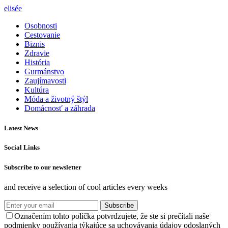
elisée
Osobnosti
Cestovanie
Biznis
Zdravie
História
Gurmánstvo
Zaujímavosti
Kultúra
Móda a životný štýl
Domácnosť a záhrada
Latest News
Social Links
Subscribe to our newsletter
and receive a selection of cool articles every weeks
Subscribe
Označením tohto políčka potvrdzujete, že ste si prečítali naše
podmienky používania týkajúce sa uchovávania údajov odoslaných