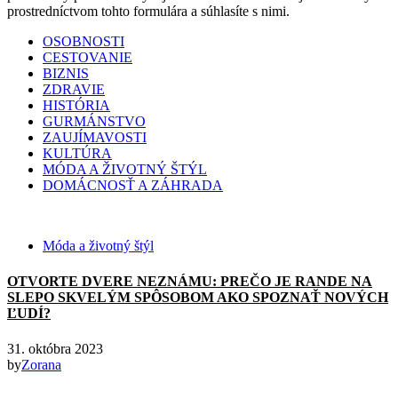
prostredníctvom tohto formulára a súhlasíte s nimi.
OSOBNOSTI
CESTOVANIE
BIZNIS
ZDRAVIE
HISTÓRIA
GURMÁNSTVO
ZAUJÍMAVOSTI
KULTÚRA
MÓDA A ŽIVOTNÝ ŠTÝL
DOMÁCNOSŤ A ZÁHRADA
Móda a životný štýl
OTVORTE DVERE NEZNÁMU: PREČO JE RANDE NA
SLEPO SKVELÝM SPÔSOBOM AKO SPOZNAŤ NOVÝCH
ĽUDÍ?
31. októbra 2023
by
Zorana