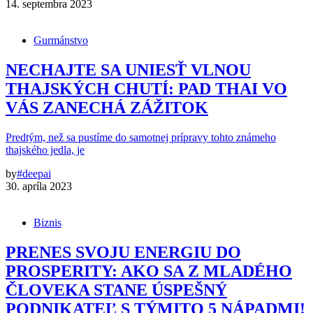
14. septembra 2023
Gurmánstvo
NECHAJTE SA UNIESŤ VLNOU
THAJSKÝCH CHUTÍ: PAD THAI VO
VÁS ZANECHÁ ZÁŽITOK
Predtým, než sa pustíme do samotnej prípravy tohto známeho
thajského jedla, je
by
#deepai
30. apríla 2023
Biznis
PRENES SVOJU ENERGIU DO
PROSPERITY: AKO SA Z MLADÉHO
ČLOVEKA STANE ÚSPEŠNÝ
PODNIKATEĽ S TÝMITO 5 NÁPADMI!