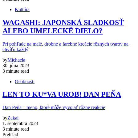
Kultúra
WAGASHI: JAPONSKÁ SLADKOSŤ
ALEBO UMELECKÉ DIELO?
Pri pohľade na malé, drobné a farebné kreácie rôznych tvarov na
chvíľu každý
by
Michaela
30. júna 2023
3 minute read
Osobnosti
LEN TO KU*VA UROB! DAN PEÑA
Dan Peña – meno, ktoré môže vyvolať rôzne reakcie
by
Zakai
1. septembra 2023
3 minute read
Prehľad