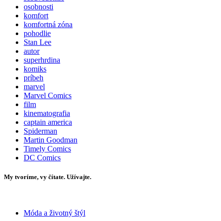
osobnosti
komfort
komfortná zóna
pohodlie
Stan Lee
autor
superhrdina
komiks
príbeh
marvel
Marvel Comics
film
kinematografia
captain america
Spiderman
Martin Goodman
Timely Comics
DC Comics
My tvoríme, vy čítate. Užívajte.
Móda a životný štýl