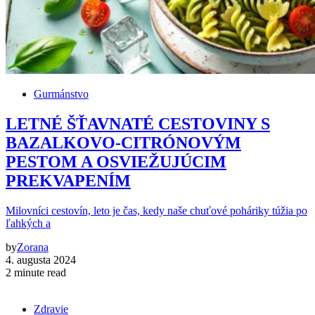
Gurmánstvo
LETNÉ ŠŤAVNATÉ CESTOVINY S
BAZALKOVO-CITRÓNOVÝM
PESTOM A OSVIEŽUJÚCIM
PREKVAPENÍM
Milovníci cestovín, leto je čas, kedy naše chuťové poháriky túžia po
ľahkých a
by
Zorana
4. augusta 2024
2 minute read
Zdravie