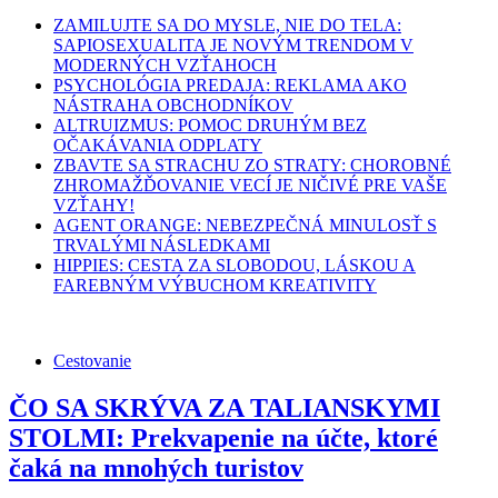
ZAMILUJTE SA DO MYSLE, NIE DO TELA:
SAPIOSEXUALITA JE NOVÝM TRENDOM V
MODERNÝCH VZŤAHOCH
PSYCHOLÓGIA PREDAJA: REKLAMA AKO
NÁSTRAHA OBCHODNÍKOV
ALTRUIZMUS: POMOC DRUHÝM BEZ
OČAKÁVANIA ODPLATY
ZBAVTE SA STRACHU ZO STRATY: CHOROBNÉ
ZHROMAŽĎOVANIE VECÍ JE NIČIVÉ PRE VAŠE
VZŤAHY!
AGENT ORANGE: NEBEZPEČNÁ MINULOSŤ S
TRVALÝMI NÁSLEDKAMI
HIPPIES: CESTA ZA SLOBODOU, LÁSKOU A
FAREBNÝM VÝBUCHOM KREATIVITY
Cestovanie
ČO SA SKRÝVA ZA TALIANSKYMI
STOLMI: Prekvapenie na účte, ktoré
čaká na mnohých turistov