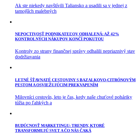
Ak ste niekedy navštívili Taliansko a usadili sa v jednej z
tamojších malebných
NEPOCTIVOSŤ PODNIKATEĽOV ODHALENÁ: AŽ 42%
KONTROLNÝCH NÁKUPOV KONČÍ POKUTOU
Kontroly zo strany finančnej správy odhalili nepriaznivý stav
dodržiavania
LETNÉ ŠŤAVNATÉ CESTOVINY S BAZALKOVO-CITRÓNOVÝM
PESTOM A OSVIEŽUJÚCIM PREKVAPENÍM
Milovníci cestovín, leto je čas, kedy naše chuťové poháriky
túžia po ľahkých a
BUDÚCNOSŤ MARKETINGU: TRENDY, KTORÉ
TRANSFORMUJÚ SVET A ČO NÁS ČAKÁ