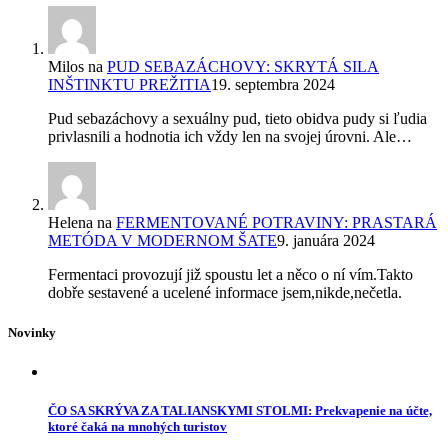
Milos
na
PUD SEBAZÁCHOVY: SKRYTÁ SILA
INŠTINKTU PREŽITIA
19. septembra 2024
Pud sebazáchovy a sexuálny pud, tieto obidva pudy si ľudia
privlasnili a hodnotia ich vždy len na svojej úrovni. Ale…
Helena
na
FERMENTOVANÉ POTRAVINY: PRASTARÁ
METÓDA V MODERNOM ŠATE
9. januára 2024
Fermentaci provozují již spoustu let a něco o ní vím.Takto
dobře sestavené a ucelené informace jsem,nikde,nečetla.
Novinky
ČO SA SKRÝVA ZA TALIANSKYMI STOLMI: Prekvapenie na účte,
ktoré čaká na mnohých turistov