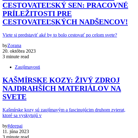
CESTOVATEĽSKÝ SEN: PRACOVNÉ
PRÍLEŽITOSTI PRE
CESTOVATEĽSKÝCH NADŠENCOV!
Viete si predstaviť aké by to bolo cestovať po celom svete?
by
Zorana
20. októbra 2023
3 minute read
Zaujímavosti
KAŠMÍRSKE KOZY: ŽIVÝ ZDROJ
NAJDRAHŠÍCH MATERIÁLOV NA
SVETE
Kašmírske kozy sú zaujímavým a fascinujúcim druhom zvierat,
ktoré sa vyskytujú v
by
#deepai
11. júna 2023
3 minute read