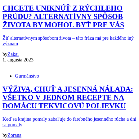
CHCETE UNIKNÚŤ Z RÝCHLEHO
PRÚDU? ALTERNATÍVNY SPÔSOB
ŽIVOTA BY MOHOL BYŤ PRE VÁS
Žiť alternatívnym spôsobom života – táto fráza má pre každého iný
význam
by
Zakai
1. augusta 2023
Gurmánstvo
VÝŽIVA, CHUŤ A JESENNÁ NÁLADA:
VŠETKO V JEDNOM RECEPTE NA
DOMÁCU TEKVICOVÚ POLIEVKU
Keď sa krajina pomaly zabaľuje do farebného jesenného rúcha a dni
sa pomaly
by
Zorana