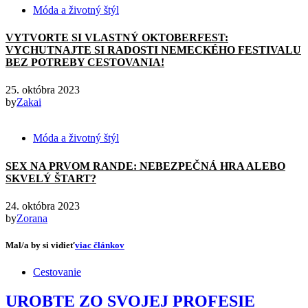
Móda a životný štýl
VYTVORTE SI VLASTNÝ OKTOBERFEST:
VYCHUTNAJTE SI RADOSTI NEMECKÉHO FESTIVALU
BEZ POTREBY CESTOVANIA!
25. októbra 2023
by
Zakai
Móda a životný štýl
SEX NA PRVOM RANDE: NEBEZPEČNÁ HRA ALEBO
SKVELÝ ŠTART?
24. októbra 2023
by
Zorana
Mal/a by si vidieť
viac článkov
Cestovanie
UROBTE ZO SVOJEJ PROFESIE