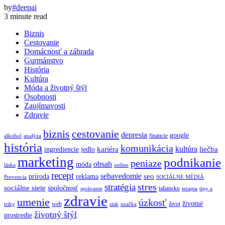
by
#deepai
3 minute read
Biznis
Cestovanie
Domácnosť a záhrada
Gurmánstvo
História
Kultúra
Móda a životný štýl
Osobnosti
Zaujímavosti
Zdravie
biznis
cestovanie
depresia
google
financie
alkohol
analýza
história
komunikácia
kultúra
kariéra
liečba
ingrediencie
jedlo
marketing
podnikanie
peniaze
obsah
móda
láska
online
recept
sebavedomie
seo
príroda
reklama
Prevencia
SOCIÁLNE MÉDIÁ
stres
stratégia
sociálne siete
spoločnosť
taliansko
správanie
terapia
tipy a
zdravie
umenie
úzkosť
životné
web
život
triky
zisk
značka
životný štýl
prostredie