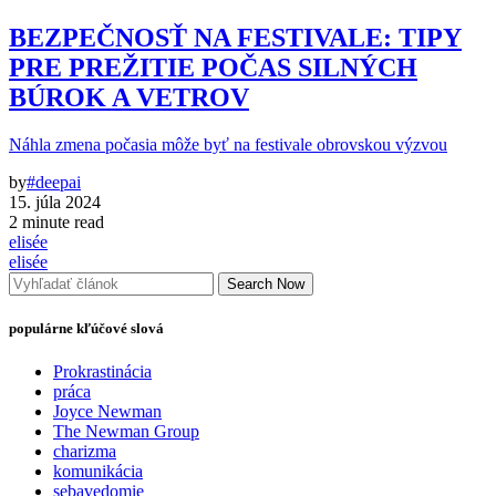
BEZPEČNOSŤ NA FESTIVALE: TIPY
PRE PREŽITIE POČAS SILNÝCH
BÚROK A VETROV
Náhla zmena počasia môže byť na festivale obrovskou výzvou
by
#deepai
15. júla 2024
2 minute read
elisée
elisée
Search Now
populárne kľúčové slová
Prokrastinácia
práca
Joyce Newman
The Newman Group
charizma
komunikácia
sebavedomie