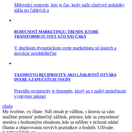
Milovníci cestovín, leto je čas, kedy naše chuťové poháriky
túžia po ľahkých a
BUDÚCNOSŤ MARKETINGU: TRENDY, KTORÉ
TRANSFORMUJÚ SVET A ČO NÁS ČAKÁ
V dnešnom dynamickom svete marketingu sú úspech a
inovácie neoddeliteľne
TAJOMSTVO RECIPROCITY: AKO LÁSKAVOSŤ OTVÁRA
DVERE A ZAPEČAŤUJE OSUDY
Pravidlo reciprocity je fenomén, ktorý sa v našej spoločnosti
vyskytuje takmer
elisée
My tvoríme, vy čítate. Náš obsah je vášňou, s ktorou sa vám
snažíme priniesť jedinečný zážitok, priestor, kde sa zmyselnosť
stretáva s hodnotným obsahom, kde sa môžete v tichosti oddať
čítaniu a objavovaniu nových poznatkov a hodnôt. Užívajte.