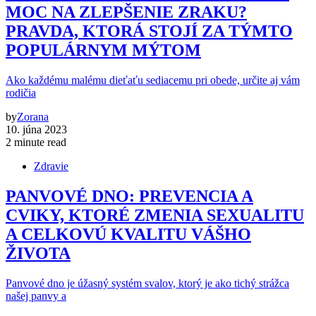
MOC NA ZLEPŠENIE ZRAKU?
PRAVDA, KTORÁ STOJÍ ZA TÝMTO
POPULÁRNYM MÝTOM
Ako každému malému dieťaťu sediacemu pri obede, určite aj vám
rodičia
by
Zorana
10. júna 2023
2 minute read
Zdravie
PANVOVÉ DNO: PREVENCIA A
CVIKY, KTORÉ ZMENIA SEXUALITU
A CELKOVÚ KVALITU VÁŠHO
ŽIVOTA
Panvové dno je úžasný systém svalov, ktorý je ako tichý strážca
našej panvy a