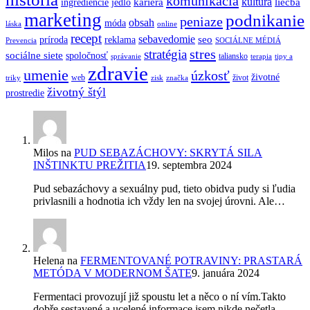
komunikácia
kultúra
kariéra
liečba
ingrediencie
jedlo
marketing
podnikanie
peniaze
obsah
móda
láska
online
recept
sebavedomie
seo
príroda
reklama
Prevencia
SOCIÁLNE MÉDIÁ
stres
stratégia
sociálne siete
spoločnosť
taliansko
správanie
terapia
tipy a
zdravie
umenie
úzkosť
životné
web
život
triky
zisk
značka
životný štýl
prostredie
Milos
na
PUD SEBAZÁCHOVY: SKRYTÁ SILA
INŠTINKTU PREŽITIA
19. septembra 2024
Pud sebazáchovy a sexuálny pud, tieto obidva pudy si ľudia
privlasnili a hodnotia ich vždy len na svojej úrovni. Ale…
Helena
na
FERMENTOVANÉ POTRAVINY: PRASTARÁ
METÓDA V MODERNOM ŠATE
9. januára 2024
Fermentaci provozují již spoustu let a něco o ní vím.Takto
dobře sestavené a ucelené informace jsem,nikde,nečetla.