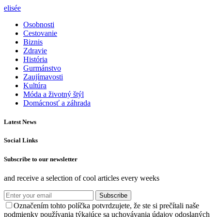
elisée
Osobnosti
Cestovanie
Biznis
Zdravie
História
Gurmánstvo
Zaujímavosti
Kultúra
Móda a životný štýl
Domácnosť a záhrada
Latest News
Social Links
Subscribe to our newsletter
and receive a selection of cool articles every weeks
Subscribe
Označením tohto políčka potvrdzujete, že ste si prečítali naše
podmienky používania týkajúce sa uchovávania údajov odoslaných