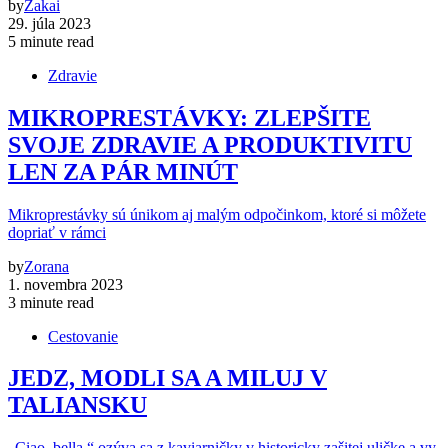
by
Zakai
29. júla 2023
5 minute read
Zdravie
MIKROPRESTÁVKY: ZLEPŠITE
SVOJE ZDRAVIE A PRODUKTIVITU
LEN ZA PÁR MINÚT
Mikroprestávky sú únikom aj malým odpočinkom, ktoré si môžete
dopriať v rámci
by
Zorana
1. novembra 2023
3 minute read
Cestovanie
JEDZ, MODLI SA A MILUJ V
TALIANSKU
„Ciao, bella,“ ozýva sa z kaviarničky v historicky zašitej uličke a vy