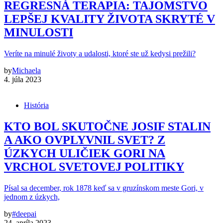
REGRESNÁ TERAPIA: TAJOMSTVO
LEPŠEJ KVALITY ŽIVOTA SKRYTÉ V
MINULOSTI
Veríte na minulé životy a udalosti, ktoré ste už kedysi prežili?
by
Michaela
4. júla 2023
História
KTO BOL SKUTOČNE JOSIF STALIN
A AKO OVPLYVNIL SVET? Z
ÚZKYCH ULIČIEK GORI NA
VRCHOL SVETOVEJ POLITIKY
Písal sa december, rok 1878 keď sa v gruzínskom meste Gori, v
jednom z úzkych,
by
#deepai
24. apríla 2023