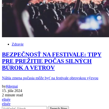
Zdravie
BEZPEČNOSŤ NA FESTIVALE: TIPY
PRE PREŽITIE POČAS SILNÝCH
BÚROK A VETROV
Náhla zmena počasia môže byť na festivale obrovskou výzvou
by
#deepai
15. júla 2024
2 minute read
elisée
elisée
Search Now