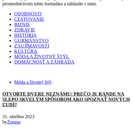
prostredníctvom tohto formulára a súhlasíte s nimi.
OSOBNOSTI
CESTOVANIE
BIZNIS
ZDRAVIE
HISTÓRIA
GURMÁNSTVO
ZAUJÍMAVOSTI
KULTÚRA
MÓDA A ŽIVOTNÝ ŠTÝL
DOMÁCNOSŤ A ZÁHRADA
Móda a životný štýl
OTVORTE DVERE NEZNÁMU: PREČO JE RANDE NA
SLEPO SKVELÝM SPÔSOBOM AKO SPOZNAŤ NOVÝCH
ĽUDÍ?
31. októbra 2023
by
Zorana