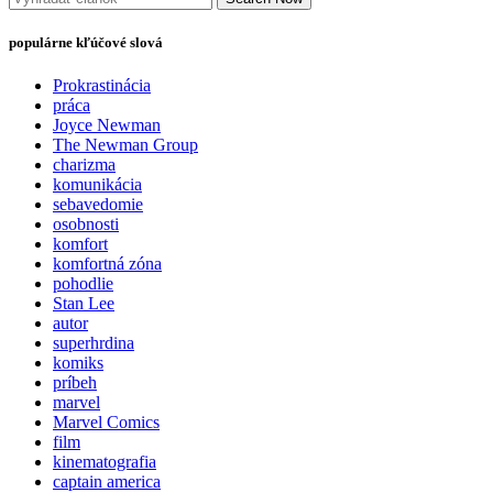
populárne kľúčové slová
Prokrastinácia
práca
Joyce Newman
The Newman Group
charizma
komunikácia
sebavedomie
osobnosti
komfort
komfortná zóna
pohodlie
Stan Lee
autor
superhrdina
komiks
príbeh
marvel
Marvel Comics
film
kinematografia
captain america