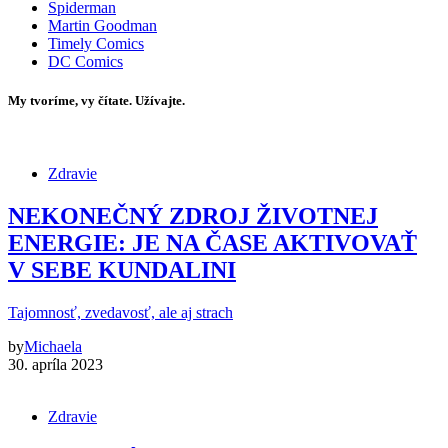
Spiderman
Martin Goodman
Timely Comics
DC Comics
My tvoríme, vy čítate. Užívajte.
Zdravie
NEKONEČNÝ ZDROJ ŽIVOTNEJ
ENERGIE: JE NA ČASE AKTIVOVAŤ
V SEBE KUNDALINI
Tajomnosť, zvedavosť, ale aj strach
by
Michaela
30. apríla 2023
Zdravie