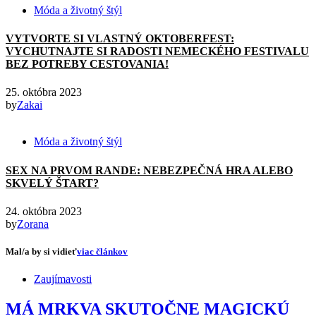
Móda a životný štýl
VYTVORTE SI VLASTNÝ OKTOBERFEST:
VYCHUTNAJTE SI RADOSTI NEMECKÉHO FESTIVALU
BEZ POTREBY CESTOVANIA!
25. októbra 2023
by
Zakai
Móda a životný štýl
SEX NA PRVOM RANDE: NEBEZPEČNÁ HRA ALEBO
SKVELÝ ŠTART?
24. októbra 2023
by
Zorana
Mal/a by si vidieť
viac článkov
Zaujímavosti
MÁ MRKVA SKUTOČNE MAGICKÚ