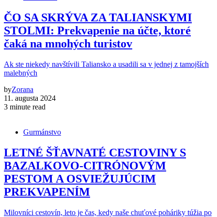
ČO SA SKRÝVA ZA TALIANSKYMI
STOLMI: Prekvapenie na účte, ktoré
čaká na mnohých turistov
Ak ste niekedy navštívili Taliansko a usadili sa v jednej z tamojších
malebných
by
Zorana
11. augusta 2024
3 minute read
Gurmánstvo
LETNÉ ŠŤAVNATÉ CESTOVINY S
BAZALKOVO-CITRÓNOVÝM
PESTOM A OSVIEŽUJÚCIM
PREKVAPENÍM
Milovníci cestovín, leto je čas, kedy naše chuťové poháriky túžia po