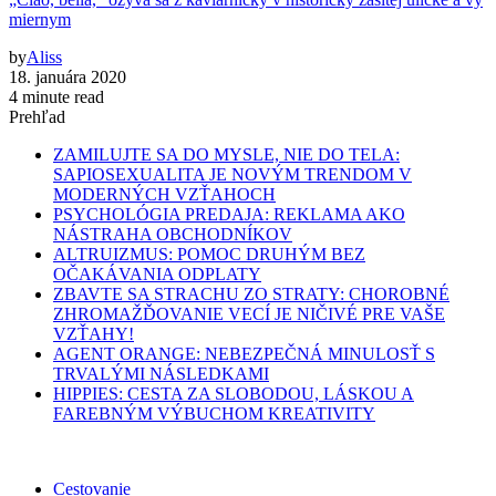
miernym
by
Aliss
18. januára 2020
4 minute read
Prehľad
ZAMILUJTE SA DO MYSLE, NIE DO TELA:
SAPIOSEXUALITA JE NOVÝM TRENDOM V
MODERNÝCH VZŤAHOCH
PSYCHOLÓGIA PREDAJA: REKLAMA AKO
NÁSTRAHA OBCHODNÍKOV
ALTRUIZMUS: POMOC DRUHÝM BEZ
OČAKÁVANIA ODPLATY
ZBAVTE SA STRACHU ZO STRATY: CHOROBNÉ
ZHROMAŽĎOVANIE VECÍ JE NIČIVÉ PRE VAŠE
VZŤAHY!
AGENT ORANGE: NEBEZPEČNÁ MINULOSŤ S
TRVALÝMI NÁSLEDKAMI
HIPPIES: CESTA ZA SLOBODOU, LÁSKOU A
FAREBNÝM VÝBUCHOM KREATIVITY
Cestovanie