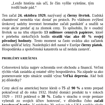
„Lenže história nás učí, že čím vyššie vyletíme, tým
tvrdší bude pád.“
Ten začal
24. októbra 1929
, nazývaný aj
čierny štvrtok
. Ľudská
chamtivosť nemohla viac dostať po prstoch. Po vládnom zvýšení
úrokovej sadzby investori hromadne začali panikáriť a snažili sa
svoje akcie predať aj za zlomok ceny. To spôsobilo, že v osudný
štvrtok sa na trhu objavilo
13 miliónov cenných papierov
, ktoré
v priebehu niekoľkých hodín
stratili viac ako 40 % svojej
pôvodnej hodnoty
. Tento moment sa často uvádza ako začiatok
alebo spúšťač krízy. Nasledujúci deň nastal v Európe
čierny piatok
.
Hospodárska a spoločenská katastrofa sa už nedala zastaviť.
PROBLÉMY A RIEŠENIA
Celosvetová kríza najprv ochromila svet obchodu a financií. Veľmi
rýchlo však zasiahla aj ostatné sféry hospodárstva. Na západe sa ako
pomenovanie tejto situácie ustálil výraz
Veľká depresia
. Aké boli
jej dôsledky?
Ceny akcií na americkej burze klesli o
75
až
90 %
a tento prepad
pokračoval až do roku 1932. Hrubý domáci produkt tu v rokoch
1929 – 1933 poklesol o
30 %
. Ľudia v strachu o svoje peniaze
vyberali zo svojich účtov hotovosť, v dôsledku čoho
začali
krachovať banky
. V priebehu 30. rokov ich v USA zaniklo okolo