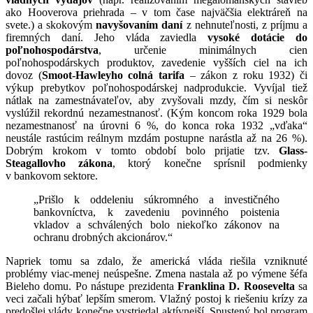
ako Hooverova priehrada – v tom čase najväčšia elektráreň na
svete.) a skokovým
navyšovaním daní
z nehnuteľnosti, z príjmu a
firemných daní. Jeho vláda zaviedla
vysoké dotácie do
poľnohospodárstva
, určenie minimálnych cien
poľnohospodárskych produktov, zavedenie vyšších ciel na ich
dovoz (
Smoot-Hawleyho colná tarifa
– zákon z roku 1932) či
výkup prebytkov poľnohospodárskej nadprodukcie. Vyvíjal tiež
nátlak na zamestnávateľov, aby zvyšovali mzdy, čím si neskôr
vyslúžil rekordnú nezamestnanosť. (Kým koncom roka 1929 bola
nezamestnanosť na úrovni 6 %, do konca roka 1932 „vďaka“
neustále rastúcim reálnym mzdám postupne narástla až na 26 %).
Dobrým krokom v tomto období bolo prijatie tzv.
Glass-
Steagallovho zákona
, ktorý konečne sprísnil podmienky
v bankovom sektore.
„Prišlo k oddeleniu súkromného a investičného
bankovníctva, k zavedeniu povinného poistenia
vkladov a schválených bolo niekoľko zákonov na
ochranu drobných akcionárov.“
Napriek tomu sa zdalo, že americká vláda riešila vzniknuté
problémy viac-menej neúspešne. Zmena nastala až po výmene šéfa
Bieleho domu. Po nástupe prezidenta
Franklina D. Roosevelta
sa
veci začali hýbať lepším smerom. Vlažný postoj k riešeniu krízy za
predošlej vlády konečne vystriedal aktívnejší. Spustený bol program