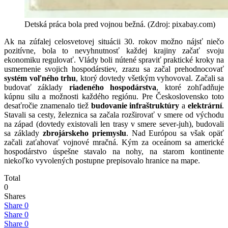
Detská práca bola pred vojnou bežná. (Zdroj: pixabay.com)
Ak na zúfalej celosvetovej situácii 30. rokov možno nájsť niečo
pozitívne, bola to nevyhnutnosť každej krajiny začať svoju
ekonomiku regulovať. Vlády boli nútené spraviť praktické kroky na
usmernenie svojich hospodárstiev, zrazu sa začal prehodnocovať
systém voľného trhu
, ktorý dovtedy všetkým vyhovoval. Začali sa
budovať základy
riadeného hospodárstva
, ktoré zohľadňuje
kúpnu silu a možnosti každého regiónu. Pre Československo toto
desaťročie znamenalo tiež
budovanie infraštruktúry
a
elektrární
.
Stavali sa cesty, železnica sa začala rozširovať v smere od východu
na západ (dovtedy existovali len trasy v smere sever-juh), budovali
sa základy
zbrojárskeho priemyslu
. Nad Európou sa však opäť
začali zaťahovať vojnové mračná. Kým za oceánom sa americké
hospodárstvo úspešne stavalo na nohy, na starom kontinente
niekoľko vyvolených postupne prepisovalo hranice na mape.
Total
0
Shares
Share
0
Share
0
Share
0