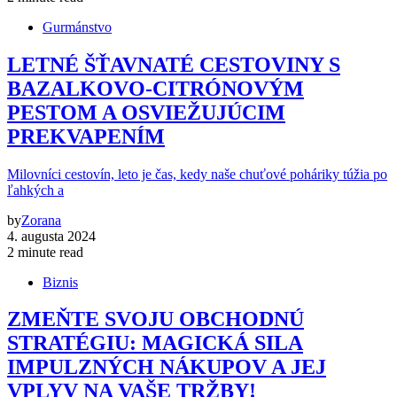
Gurmánstvo
LETNÉ ŠŤAVNATÉ CESTOVINY S
BAZALKOVO-CITRÓNOVÝM
PESTOM A OSVIEŽUJÚCIM
PREKVAPENÍM
Milovníci cestovín, leto je čas, kedy naše chuťové poháriky túžia po
ľahkých a
by
Zorana
4. augusta 2024
2 minute read
Biznis
ZMEŇTE SVOJU OBCHODNÚ
STRATÉGIU: MAGICKÁ SILA
IMPULZNÝCH NÁKUPOV A JEJ
VPLYV NA VAŠE TRŽBY!