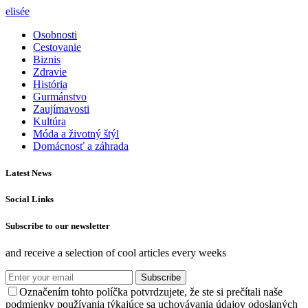
elisée
Osobnosti
Cestovanie
Biznis
Zdravie
História
Gurmánstvo
Zaujímavosti
Kultúra
Móda a životný štýl
Domácnosť a záhrada
Latest News
Social Links
Subscribe to our newsletter
and receive a selection of cool articles every weeks
Subscribe
Označením tohto políčka potvrdzujete, že ste si prečítali naše
podmienky používania týkajúce sa uchovávania údajov odoslaných