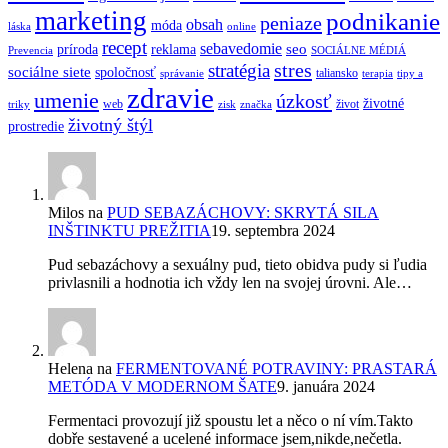
marketing
podnikanie
peniaze
obsah
móda
láska
online
recept
sebavedomie
seo
príroda
reklama
Prevencia
SOCIÁLNE MÉDIÁ
stres
stratégia
sociálne siete
spoločnosť
taliansko
správanie
terapia
tipy a
zdravie
umenie
úzkosť
životné
web
život
triky
zisk
značka
životný štýl
prostredie
Milos
na
PUD SEBAZÁCHOVY: SKRYTÁ SILA
INŠTINKTU PREŽITIA
19. septembra 2024
Pud sebazáchovy a sexuálny pud, tieto obidva pudy si ľudia
privlasnili a hodnotia ich vždy len na svojej úrovni. Ale…
Helena
na
FERMENTOVANÉ POTRAVINY: PRASTARÁ
METÓDA V MODERNOM ŠATE
9. januára 2024
Fermentaci provozují již spoustu let a něco o ní vím.Takto
dobře sestavené a ucelené informace jsem,nikde,nečetla.