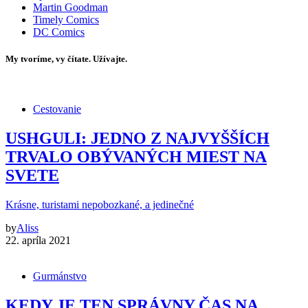
Martin Goodman
Timely Comics
DC Comics
My tvoríme, vy čítate. Užívajte.
Cestovanie
USHGULI: JEDNO Z NAJVYŠŠÍCH
TRVALO OBÝVANÝCH MIEST NA
SVETE
Krásne, turistami nepobozkané, a jedinečné
by
Aliss
22. apríla 2021
Gurmánstvo
KEDY JE TEN SPRÁVNY ČAS NA