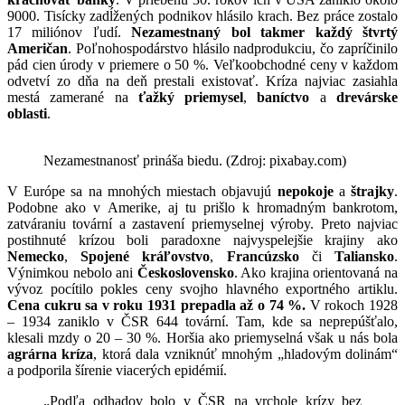
9000. Tisícky zadĺžených podnikov hlásilo krach. Bez práce zostalo
17 miliónov ľudí.
Nezamestnaný bol takmer každý štvrtý
Američan
. Poľnohospodárstvo hlásilo nadprodukciu, čo zapríčinilo
pád cien úrody v priemere o 50 %. Veľkoobchodné ceny v každom
odvetví zo dňa na deň prestali existovať. Kríza najviac zasiahla
mestá zamerané na
ťažký priemysel
,
baníctvo
a
drevárske
oblasti
.
Nezamestnanosť prináša biedu. (Zdroj: pixabay.com)
V Európe sa na mnohých miestach objavujú
nepokoje
a
štrajky
.
Podobne ako v Amerike, aj tu prišlo k hromadným bankrotom,
zatváraniu tovární a zastavení priemyselnej výroby. Preto najviac
postihnuté krízou boli paradoxne najvyspelejšie krajiny ako
Nemecko
,
Spojené kráľovstvo
,
Francúzsko
či
Taliansko
.
Výnimkou nebolo ani
Československo
. Ako krajina orientovaná na
vývoz pocítilo pokles ceny svojho hlavného exportného artiklu.
Cena cukru sa v roku 1931 prepadla až o 74 %.
V rokoch 1928
– 1934 zaniklo v ČSR 644 tovární. Tam, kde sa neprepúšťalo,
klesali mzdy o 20 – 30 %. Horšia ako priemyselná však u nás bola
agrárna kríza
, ktorá dala vzniknúť mnohým „hladovým dolinám“
a podporila šírenie viacerých epidémií.
„Podľa odhadov bolo v ČSR na vrchole krízy bez