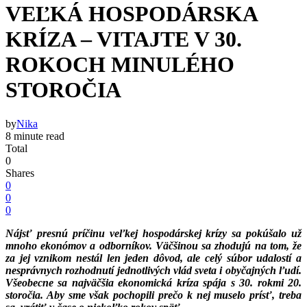
VEĽKÁ HOSPODÁRSKA
KRÍZA – VITAJTE V 30.
ROKOCH MINULÉHO
STOROČIA
by
Nika
8 minute read
Total
0
Shares
0
0
0
Nájsť presnú príčinu veľkej hospodárskej krízy sa pokúšalo už
mnoho ekonómov a odborníkov. Väčšinou sa zhodujú na tom, že
za jej vznikom nestál len jeden dôvod, ale celý súbor udalostí a
nesprávnych rozhodnutí jednotlivých vlád sveta i obyčajných ľudí.
Všeobecne sa najväčšia ekonomická kríza spája s 30. rokmi 20.
storočia. Aby sme však pochopili prečo k nej muselo prísť, treba