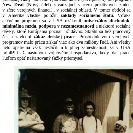
New Deal
(Nový údel) zavádzajúci viacero pozitívnych zmien
v sfére verejných financií i v sociálnej oblasti. V tomto období sa
v Amerike vlastne položili
základy sociálneho štátu
. Vďaka
akčnému programu sa v USA uzákonil
univerzálny dôchodok
,
minimálna mzda
,
podpora v nezamestnanosti
a niektoré sociálne
dávky, ktoré Európania poznali už dávno. Skrátil sa tiež pracovný
čas a zaviedol
zákaz detskej práce
. Prostredníctvom verejných
programov malo prácu získať viac ako dva milióny ľudí. Ani všetky
tieto opatrenia však nestačili a k plnej zamestnanosti sa v USA
priblížili až nástupom vojnového hospodárstva, kedy dal prácu
ľuďom opäť naštartovaný ťažký priemysel.