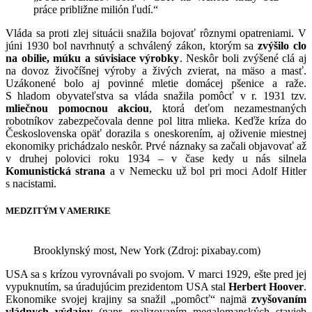
práce približne milión ľudí.“
Vláda sa proti zlej situácii snažila bojovať rôznymi opatreniami. V
júni 1930 bol navrhnutý a schválený zákon, ktorým sa
zvýšilo clo
na obilie, múku a súvisiace výrobky
. Neskôr boli zvýšené clá aj
na dovoz živočíšnej výroby a živých zvierat, na mäso a masť.
Uzákonené bolo aj povinné mletie domácej pšenice a raže.
S hladom obyvateľstva sa vláda snažila pomôcť v r. 1931 tzv.
mliečnou pomocnou akciou
, ktorá deťom nezamestnaných
robotníkov zabezpečovala denne pol litra mlieka. Keďže kríza do
Československa opäť dorazila s oneskorením, aj oživenie miestnej
ekonomiky prichádzalo neskôr. Prvé náznaky sa začali objavovať až
v druhej polovici roku 1934 – v čase kedy u nás silnela
Komunistická strana
a v Nemecku už bol pri moci Adolf Hitler
s nacistami.
MEDZITÝM V AMERIKE
Brooklynský most, New York (Zdroj: pixabay.com)
USA sa s krízou vyrovnávali po svojom. V marci 1929, ešte pred jej
vypuknutím, sa úradujúcim prezidentom USA stal
Herbert Hoover
.
Ekonomike svojej krajiny sa snažil „pomôcť“ najmä
zvyšovaním
vládnych výdajov
(napr. realizovaním megalomanských stavieb