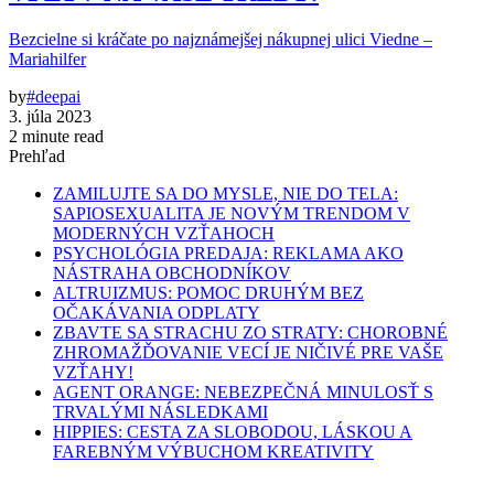
Bezcielne si kráčate po najznámejšej nákupnej ulici Viedne –
Mariahilfer
by
#deepai
3. júla 2023
2 minute read
Prehľad
ZAMILUJTE SA DO MYSLE, NIE DO TELA:
SAPIOSEXUALITA JE NOVÝM TRENDOM V
MODERNÝCH VZŤAHOCH
PSYCHOLÓGIA PREDAJA: REKLAMA AKO
NÁSTRAHA OBCHODNÍKOV
ALTRUIZMUS: POMOC DRUHÝM BEZ
OČAKÁVANIA ODPLATY
ZBAVTE SA STRACHU ZO STRATY: CHOROBNÉ
ZHROMAŽĎOVANIE VECÍ JE NIČIVÉ PRE VAŠE
VZŤAHY!
AGENT ORANGE: NEBEZPEČNÁ MINULOSŤ S
TRVALÝMI NÁSLEDKAMI
HIPPIES: CESTA ZA SLOBODOU, LÁSKOU A
FAREBNÝM VÝBUCHOM KREATIVITY