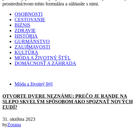
prostredníctvom tohto formulára a súhlasíte s nimi.
OSOBNOSTI
CESTOVANIE
BIZNIS
ZDRAVIE
HISTÓRIA
GURMÁNSTVO
ZAUJÍMAVOSTI
KULTÚRA
MÓDA A ŽIVOTNÝ ŠTÝL
DOMÁCNOSŤ A ZÁHRADA
Móda a životný štýl
OTVORTE DVERE NEZNÁMU: PREČO JE RANDE NA
SLEPO SKVELÝM SPÔSOBOM AKO SPOZNAŤ NOVÝCH
ĽUDÍ?
31. októbra 2023
by
Zorana