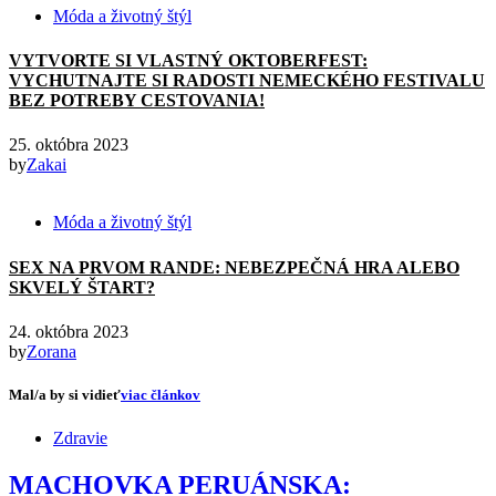
Móda a životný štýl
VYTVORTE SI VLASTNÝ OKTOBERFEST:
VYCHUTNAJTE SI RADOSTI NEMECKÉHO FESTIVALU
BEZ POTREBY CESTOVANIA!
25. októbra 2023
by
Zakai
Móda a životný štýl
SEX NA PRVOM RANDE: NEBEZPEČNÁ HRA ALEBO
SKVELÝ ŠTART?
24. októbra 2023
by
Zorana
Mal/a by si vidieť
viac článkov
Zdravie
MACHOVKA PERUÁNSKA: