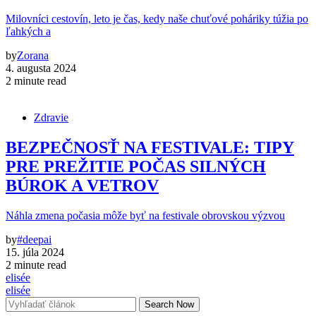
Milovníci cestovín, leto je čas, kedy naše chuťové poháriky túžia po
ľahkých a
by
Zorana
4. augusta 2024
2 minute read
Zdravie
BEZPEČNOSŤ NA FESTIVALE: TIPY
PRE PREŽITIE POČAS SILNÝCH
BÚROK A VETROV
Náhla zmena počasia môže byť na festivale obrovskou výzvou
by
#deepai
15. júla 2024
2 minute read
elisée
elisée
Search Now