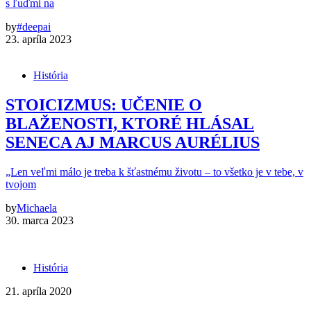
s ľuďmi na
by
#deepai
23. apríla 2023
História
STOICIZMUS: UČENIE O
BLAŽENOSTI, KTORÉ HLÁSAL
SENECA AJ MARCUS AURÉLIUS
„Len veľmi málo je treba k šťastnému životu – to všetko je v tebe, v
tvojom
by
Michaela
30. marca 2023
História
21. apríla 2020