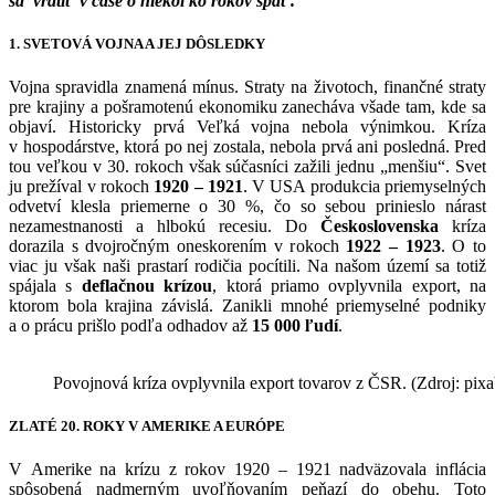
sa vrátiť v čase o niekoľko rokov späť.
1. SVETOVÁ VOJNA A JEJ DÔSLEDKY
Vojna spravidla znamená mínus. Straty na životoch, finančné straty
pre krajiny a pošramotenú ekonomiku zanecháva všade tam, kde sa
objaví. Historicky prvá Veľká vojna nebola výnimkou. Kríza
v hospodárstve, ktorá po nej zostala, nebola prvá ani posledná. Pred
tou veľkou v 30. rokoch však súčasníci zažili jednu „menšiu“. Svet
ju prežíval v rokoch
1920 – 1921
. V USA produkcia priemyselných
odvetví klesla priemerne o 30 %, čo so sebou prinieslo nárast
nezamestnanosti a hlbokú recesiu. Do
Československa
kríza
dorazila s dvojročným oneskorením v rokoch
1922 – 1923
. O to
viac ju však naši prastarí rodičia pocítili. Na našom území sa totiž
spájala s
deflačnou krízou
, ktorá priamo ovplyvnila export, na
ktorom bola krajina závislá. Zanikli mnohé priemyselné podniky
a o prácu prišlo podľa odhadov až
15 000 ľudí
.
Povojnová kríza ovplyvnila export tovarov z ČSR. (Zdroj: pix
ZLATÉ 20. ROKY V AMERIKE A EURÓPE
V Amerike na krízu z rokov 1920 – 1921 nadväzovala inflácia
spôsobená nadmerným uvoľňovaním peňazí do obehu. Toto