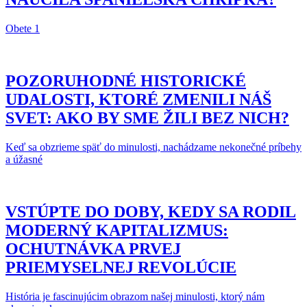
Obete 1
POZORUHODNÉ HISTORICKÉ
UDALOSTI, KTORÉ ZMENILI NÁŠ
SVET: AKO BY SME ŽILI BEZ NICH?
Keď sa obzrieme späť do minulosti, nachádzame nekonečné príbehy
a úžasné
VSTÚPTE DO DOBY, KEDY SA RODIL
MODERNÝ KAPITALIZMUS:
OCHUTNÁVKA PRVEJ
PRIEMYSELNEJ REVOLÚCIE
História je fascinujúcim obrazom našej minulosti, ktorý nám