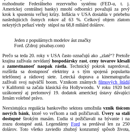
rozhodnutie Federálneho rezervného systému (FED-u, t. j.
Americkej centrálnej banky) mnohí odborníci považujú za prvý
krok k spusteniu veľkej krízy. Inflácia v USA dosiahla v priebehu
nasledujúcich ôsmych rokov až 63 %. Celkový objem zlatom
nekrytých peňazí vtedy stúpol na 68,8 miliárd dolárov.
Jeden z populárnych modelov áut značky
Ford. (Zdroj: pixabay.com)
Prečo sa teda 20. roky v USA často označujú ako „zlaté“? Pretože
krajina zažívala nevídaný
hospodársky rast
,
ceny tovarov klesali
a
zamestnanosť naopak rástla
. Technický pokrok napredoval,
rozšírila sa dostupnosť elektriny a s tým spojená popularita
telefónnej a rádiovej siete. Letecká doprava a kinematografia
zažívali svoj najväčší boom. Vznikom známych
filmových štúdií
v Kalifornii sa začala klasická éra Hollywoodu. V roku 1920 bol
uzákonený aj prelomový 19. dodatok americkej ústavy dávajúci
ženám volebné právo.
Neexistujúca regulácia bankového sektora umožnila
vznik tisícom
nových bánk
, ktoré vo veľkom a radi požičiavali.
Úvery sa stali
dostupné
širokým masám. Ľudia si požičiavali na bývanie i na
zrazu dostupné autá. Legendárny
Ford
sa predával len za 250
dolárov. Toto všetko zaviedlo zhubný konzumný spôsob života,