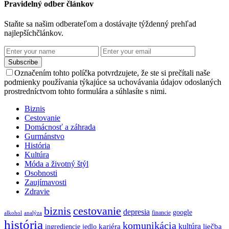
Pravidelný odber článkov
Staňte sa našim odberateľom a dostávajte týždenný prehľad
najlepšíchčlánkov.
Subscribe
Označením tohto políčka potvrdzujete, že ste si prečítali naše
podmienky používania týkajúce sa uchovávania údajov odoslaných
prostredníctvom tohto formulára a súhlasíte s nimi.
Biznis
Cestovanie
Domácnosť a záhrada
Gurmánstvo
História
Kultúra
Móda a životný štýl
Osobnosti
Zaujímavosti
Zdravie
biznis
cestovanie
depresia
google
financie
alkohol
analýza
história
komunikácia
kultúra
kariéra
liečba
ingrediencie
jedlo