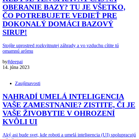
OBERANIE BAZY? TU JE VŠETKO,
ČO POTREBUJETE VEDIEŤ PRE
DOKONALÝ DOMÁCI BAZOVÝ
SIRUP!
Stojíte uprostred rozkvitnutej záhrady a vo vzduchu cítite tú
omamnú arómu
by
#deepai
14. júna 2023
Zaujímavosti
NAHRADÍ UMELÁ INTELIGENCIA
VAŠE ZAMESTNANIE? ZISTITE, ČI JE
VAŠE ŽIVOBYTIE V OHROZENÍ
KVÔLI UI
Aký asi bude svet, kde roboti a umelá inteligencia (UI) spolupracujú