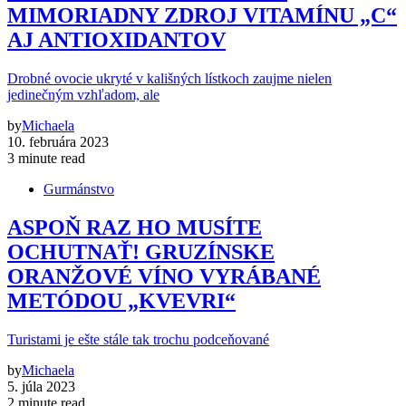
MIMORIADNY ZDROJ VITAMÍNU „C“
AJ ANTIOXIDANTOV
Drobné ovocie ukryté v kališných lístkoch zaujme nielen
jedinečným vzhľadom, ale
by
Michaela
10. februára 2023
3 minute read
Gurmánstvo
ASPOŇ RAZ HO MUSÍTE
OCHUTNAŤ! GRUZÍNSKE
ORANŽOVÉ VÍNO VYRÁBANÉ
METÓDOU „KVEVRI“
Turistami je ešte stále tak trochu podceňované
by
Michaela
5. júla 2023
2 minute read