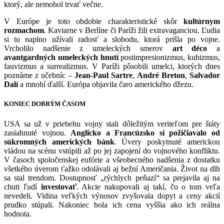
ktorý, ale nemohol trvať večne.
V Európe je toto obdobie charakteristické skôr
kultúrnym
rozmachom
. Kaviarne v Berlíne či Paríži žili extravaganciou. Ľudia
si tu naplno užívali radosť a slobodu, ktorá prišla po vojne.
Vrcholilo nadšenie z umeleckých smerov
art déco
a
avantgardných umeleckých hnutí
postimpresionizmus, kubizmus,
fauvizmus a surrealizmus. V Paríži pôsobili umelci, ktorých dnes
poznáme z učebníc –
Jean-Paul Sartre
,
André Breton
,
Salvador
Dalí
a mnohí ďalší. Európa objavila čaro amerického džezu.
KONIEC DOBRÝM ČASOM
USA sa už v priebehu vojny stali dôležitým veriteľom pre štáty
zasiahnuté vojnou.
Anglicko a Francúzsko si požičiavalo od
súkromných amerických bánk
. Úvery poskytnuté americkou
vládou na scénu vstúpili až po jej zapojení do vojnového konfliktu.
V časoch spoločenskej eufórie a všeobecného nadšenia z dostatku
všetkého úverom ťažko odolávali aj bežní Američania. Život na dlh
sa stal trendom. Dostupnosť „rýchlych peňazí“ sa prejavila aj na
chuti ľudí
investovať
. Akcie nakupovali aj takí, čo o tom veľa
nevedeli. Vidina veľkých výnosov zvyšovala dopyt a ceny akcií
prudko stúpali. Nakoniec bola ich cena vyššia ako ich reálna
hodnota.