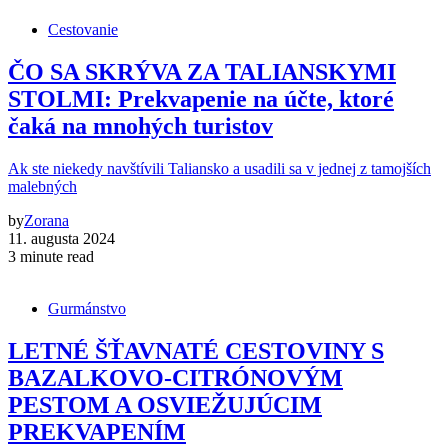
Cestovanie
ČO SA SKRÝVA ZA TALIANSKYMI
STOLMI: Prekvapenie na účte, ktoré
čaká na mnohých turistov
Ak ste niekedy navštívili Taliansko a usadili sa v jednej z tamojších
malebných
by
Zorana
11. augusta 2024
3 minute read
Gurmánstvo
LETNÉ ŠŤAVNATÉ CESTOVINY S
BAZALKOVO-CITRÓNOVÝM
PESTOM A OSVIEŽUJÚCIM
PREKVAPENÍM