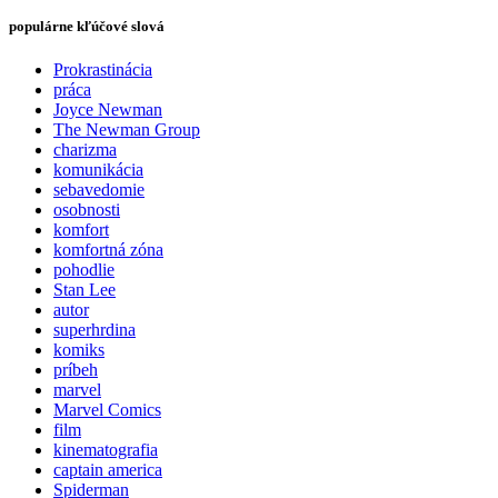
populárne kľúčové slová
Prokrastinácia
práca
Joyce Newman
The Newman Group
charizma
komunikácia
sebavedomie
osobnosti
komfort
komfortná zóna
pohodlie
Stan Lee
autor
superhrdina
komiks
príbeh
marvel
Marvel Comics
film
kinematografia
captain america
Spiderman