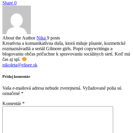
Share
0
About the Author
Nika
9 posts
Kreatívna a komunikatívna duša, ktorá miluje písanie, kozmetické
rozmaznávadlá a seriál Gilmore girls. Popri copywritingu a
blogovaniu občas pričuchne k spravovaniu sociálnych sietí. Keď má
čas aj spí.
nikoleta@elisee.sk
Pridaj komentár
Vaša e-mailová adresa nebude zverejnená.
Vyžadované polia sú
označené
*
Komentár
*