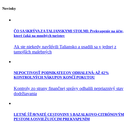
Novinky
ČO SA SKRÝVA ZA TALIANSKYMI STOLMI: Prekvapenie na účte,
ktoré čaká na mnohých turistov
Ak ste niekedy navštívili Taliansko a usadili sa v jednej z
tamojších malebných
NEPOCTIVOSŤ PODNIKATEĽOV ODHALENÁ: AŽ 42%
KONTROLNÝCH NÁKUPOV KONČÍ POKUTOU
Kontroly zo strany finančnej správy odhalili nepriaznivý stav
dodržiavania
LETNÉ ŠŤAVNATÉ CESTOVINY S BAZALKOVO-CITRÓNOVÝM
PESTOM A OSVIEŽUJÚCIM PREKVAPENÍM