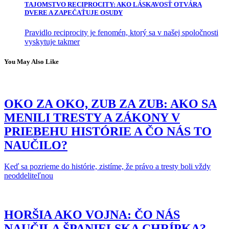
TAJOMSTVO RECIPROCITY: AKO LÁSKAVOSŤ OTVÁRA
DVERE A ZAPEČAŤUJE OSUDY
Pravidlo reciprocity je fenomén, ktorý sa v našej spoločnosti
vyskytuje takmer
You May Also Like
OKO ZA OKO, ZUB ZA ZUB: AKO SA
MENILI TRESTY A ZÁKONY V
PRIEBEHU HISTÓRIE A ČO NÁS TO
NAUČILO?
Keď sa pozrieme do histórie, zistíme, že právo a tresty boli vždy
neoddeliteľnou
HORŠIA AKO VOJNA: ČO NÁS
NAUČILA ŠPANIELSKA CHRÍPKA?